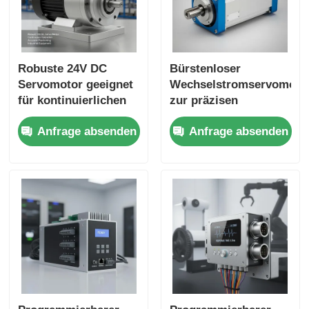
Robuste 24V DC
Bürstenloser
Servomotor geeignet
Wechselstromservomoto
für kontinuierlichen
zur präzisen
Betrieb und genaue
Positionierung und
Anfrage absenden
Anfrage absenden
Positionierung in
Geschwindigkeitskontrol
Industrieanlagen
in automatisierten
Fertigungsprozessen