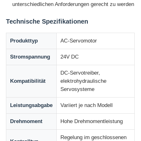
unterschiedlichen Anforderungen gerecht zu werden
Fabrik Tour
Technische Spezifikationen
Qualitätskontrolle
Produkttyp
AC-Servomotor
Stromspannung
24V DC
Kontakt
DC-Servotreiber,
Referenzen
Kompatibilität
elektrohydraulische
Servosysteme
Antrieb mit variabler Frequenz
Leistungsabgabe
Variiert je nach Modell
Speicherprogrammierbare Steuerung
Drehmoment
Hohe Drehmomentleistung
Regelung im geschlossenen
SPS -Controller