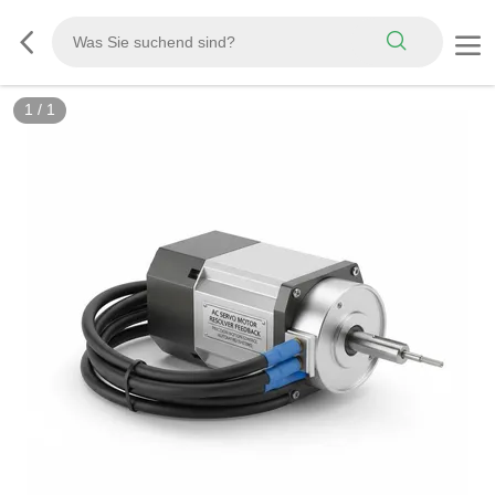
1
/
1