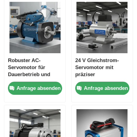
Robuster AC-
24 V Gleichstrom-
Servomotor für
Servomotor mit
Dauerbetrieb und
präziser
präzise
Positionierung und
Anfrage absenden
Anfrage absenden
Positionierung in
langlebiger Leistung
automatisierten
für CNC-
Fertigungssystemen
Anwendungen