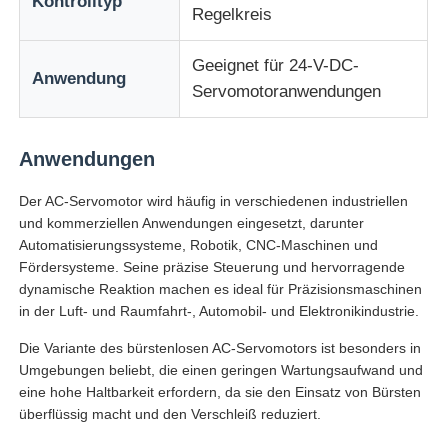
Kontrolltyp
Regelkreis
Soft Start-Gerät
Geeignet für 24-V-DC-
Anwendung
Servomotoranwendungen
Roboter-Gelenkmotor
Anwendungen
Menschliche Maschinenschnittstelle
Der AC-Servomotor wird häufig in verschiedenen industriellen
und kommerziellen Anwendungen eingesetzt, darunter
Gangreduzierer
Automatisierungssysteme, Robotik, CNC-Maschinen und
Fördersysteme. Seine präzise Steuerung und hervorragende
dynamische Reaktion machen es ideal für Präzisionsmaschinen
AC-SERVOMOTOR
in der Luft- und Raumfahrt-, Automobil- und Elektronikindustrie.
Die Variante des bürstenlosen AC-Servomotors ist besonders in
Umgebungen beliebt, die einen geringen Wartungsaufwand und
eine hohe Haltbarkeit erfordern, da sie den Einsatz von Bürsten
überflüssig macht und den Verschleiß reduziert.