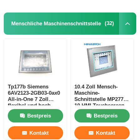
(32)
Menschliche Maschinenschnittstelle
Tp177b Siemens
10.4 Zoll Mensch-
6AV2123-2GB03-0ax0
Maschine-
All-in-One 7 Zoll
Schnittstelle MP277-
flexibel und hoch
10 HMI Touchscreen
skalierbar
Siemens 6AV6643-
Bestpreis
Bestpreis
0CD01-1ax1
Kontakt
Kontakt