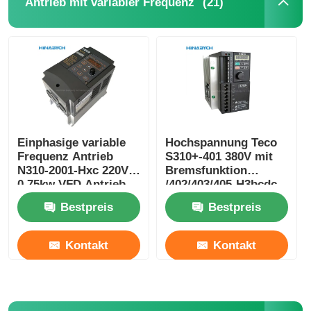
(21)
Antrieb mit variabler Frequenz
Einphasige variable
Hochspannung Teco
Frequenz Antrieb
S310+-401 380V mit
N310-2001-Hxc 220V
Bremsfunktion
0,75kw VFD Antrieb
/402/403/405-H3bcdc
Teco
Bestpreis
Bestpreis
Kontakt
Kontakt