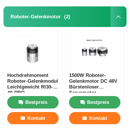
Soft Start-Gerät
(2)
Roboter-Gelenkmotor
Roboter-Gelenkmotor
Menschliche Maschinenschnittstelle
Gangreduzierer
Hochdrehmoment
1500W Roboter-
Roboter-Gelenkmodul
Gelenkmotor DC 48V
Leichtgewicht RI30-
Bürstenloser
AC-SERVOMOTOR
40-PRO
Servomotor
Industrieautomation
Gelenkschnelligkeit
Bestpreis
Bestpreis
verstellbar
Kontakt
Kontakt