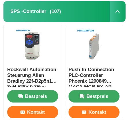
(107)
SPS -Controller
Fabrik Tour
Qualitätskontrolle
Kontakt
Rockwell Automation
Push-In-Connection
Referenzen
Steuerung Allen
PLC-Controller
Bradley 22f-D2p5n103
Phoenix 1290849
3pH 528V 0,75kw
MACX MCR-EX-AP-
Antrieb mit variabler Frequenz
Powerflex
2T-2I-SP Kompakt
Bestpreis
Bestpreis
Speicherprogrammierbare Steuerung
Kontakt
Kontakt
SPS -Controller