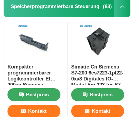
(83)
Speicherprogrammierbare Steuerung
Kompakter
Simatic Cn Siemens
programmierbarer
S7-200 6es7223-1pl22-
Logikcontroller Et
0xa8 Digitales IO-
200sp Siemens
Modul Em 223 für S7-
6es7193-6bp20-0ba0
22X CPU 16 Di 24V
Startseite
Bestpreis
Bestpreis
Gleichspannung
Kontakt
Kontakt
Produkte
Über uns