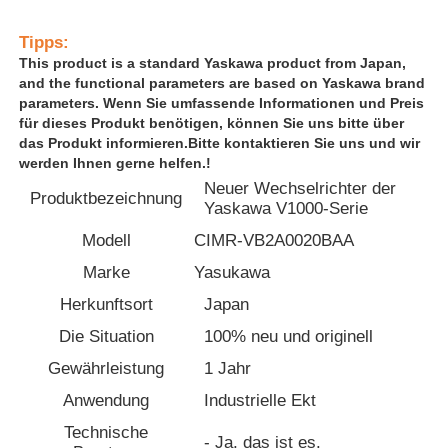
Tipps:
Fabrik Tour
This product is a standard Yaskawa product from Japan,
and the functional parameters are based on Yaskawa brand
parameters. Wenn Sie umfassende Informationen und Preis
Qualitätskontrolle
für dieses Produkt benötigen, können Sie uns bitte über
das Produkt informieren.Bitte kontaktieren Sie uns und wir
werden Ihnen gerne helfen.!
Kontakt
Neuer Wechselrichter der
Produktbezeichnung
Yaskawa V1000-Serie
Modell
CIMR-VB2A0020BAA
Referenzen
Marke
Yasukawa
Herkunftsort
Japan
Antrieb mit variabler Frequenz
Die Situation
100% neu und originell
Gewährleistung
1 Jahr
Speicherprogrammierbare Steuerung
Anwendung
Industrielle Ekt
Technische
SPS -Controller
- Ja, das ist es.