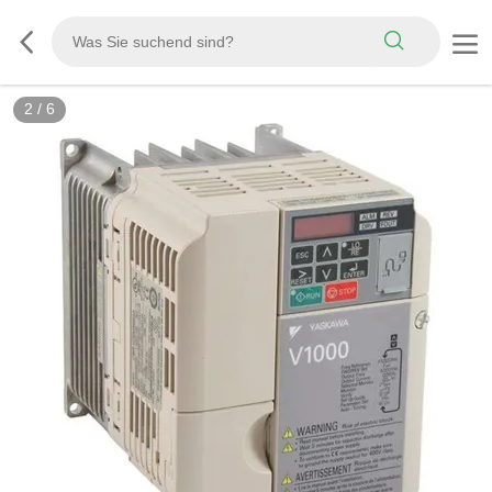
3
/
6