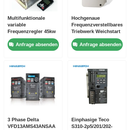
Multifunktionale
Hochgenaue
variable
Frequenzverstellbares
Frequenzregler 45kw
Triebwerk Weichstart
Yasukawa Cipr-
Yasukawa Cipr-
Anfrage absenden
Anfrage absenden
Ga70b4089
CH70b4002 für Krane
Hochdrehmoment
3 Phase Delta
Einphasige Teco
VFD13AMS43ANSAA
S310-2p5/201/202-