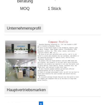
Beratung
MOQ
1 Stück
Soft Start-Gerät
Roboter-Gelenkmotor
Unternehmensprofil
Menschliche Maschinenschnittstelle
Gangreduzierer
AC-SERVOMOTOR
Hauptvertriebsmarken