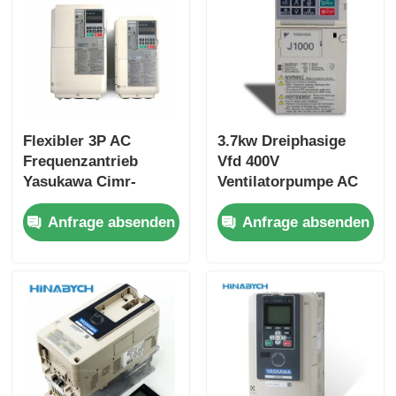
Flexibler 3P AC
3.7kw Dreiphasige
Frequenzantrieb
Vfd 400V
Yasukawa Cimr-
Ventilatorpumpe AC
Lb4a0024fac
Yasukawa Cimr-
Anfrage absenden
Anfrage absenden
Sicherheit integriert
Jb4a0009 Stabiler
Betrieb