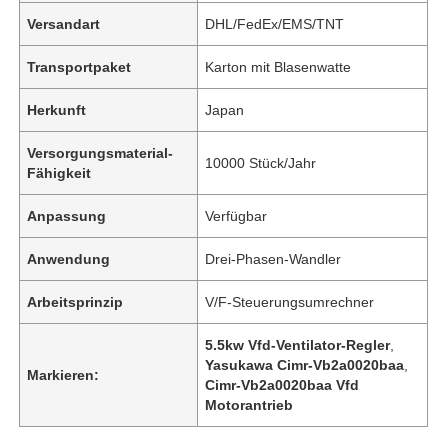
Versandart
DHL/FedEx/EMS/TNT
Transportpaket
Karton mit Blasenwatte
Herkunft
Japan
Versorgungsmaterial-
10000 Stück/Jahr
Fähigkeit
Anpassung
Verfügbar
Anwendung
Drei-Phasen-Wandler
Arbeitsprinzip
V/F-Steuerungsumrechner
5.5kw Vfd-Ventilator-Regler
,
Yasukawa Cimr-Vb2a0020baa
,
Markieren:
Cimr-Vb2a0020baa Vfd
Motorantrieb