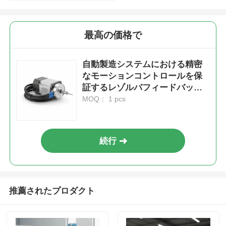
最高の価格で
自動製造システムにおける精密
なモーションコントロールを保
証するレゾルバフィードバック
を搭載したACサーボモーター
MOQ： 1 pcs
続行
推薦されたプロダクト