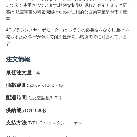
ンで広く使用されています.精密な制御と優れたダイナミック応
答は,航空宇宙の精密機械のための理想的な自動車産業や電子産
ソフトスタートデバイス
業
ACブラシレスサーボモーターは,ブラシの必要性をなくし,磨きを
ロボット関節モーター
減らすため,保守が低くて耐久性が高い環境で特に好まれていま
す.
人間の機械インターフェース
注文情報
最低注文量:
1本
ギヤ減力剤
価格範囲:
500から1000ドル
ACサーボモーター
配達時間:
注文確認後3~5日
供給能力:
月1000枚
支払方法:
T/T,L/C,ウェスタンユニオン