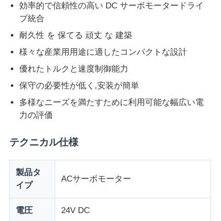
効率的で信頼性の高い DC サーボモータードライ
ブ統合
耐久性 を 保てる 頑丈 な 建築
様々な産業用用途に適したコンパクトな設計
優れたトルクと速度制御能力
保守の必要性が低く,安装が簡単
多様なニーズを満たすために利用可能な幅広い電
力の評価
テクニカル仕様
ホーム
製品タ
ACサーボモーター
イプ
製品
電圧
24V DC
企業情報