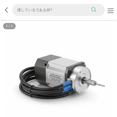
1
/
1