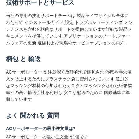
技術サポートとサービス
当社の専用の技術サポートチームは 製品ライフサイクル全体に
わたって インストールガイド,設定,トラブルシューティング,メン
テナンスを含む包括的なサポートを提供しています詳細な製品ド
キュメントを提供しています,アプリケーションのノート,ファー
ムウェアの更新,遠隔および現場のサービスオプションの両方.
梱包 と 輸送
ACサーボモーターは,注意深く反静的泡で梱包され,湿気や塵の侵
入を防止するためにプラスチック袋に密封されています.追加的
なマッシング材料の付加されたカスタムマッシングされた紙箱信
頼性の高い輸送会社を利用し 安全な配送のために 国際基準に準
拠しています
よく 聞かれる 質問
ACサーボモーターの最小注文量は?
ACサーボモーターの最小注文量は1個です