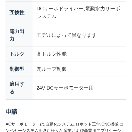
DCサーボドライバー,電動水力サーボ
互換性
システム
会社案内
電力出
モデルによって異なります
品質管理
力
トルク
高トルク性能
お問い合わせ
制御型
閉ループ制御
見積依頼
適用す
24V DCサーボモーター用
る
可変周波数ドライブ
プログラマブルロジックコントローラー
申請
ACサーボモーターは,自動化システム,ロボット工学,CNC機械,コ
PLCコントローラー
ンベヤーシステムを含む様々な産業および商業用アプリケーショ