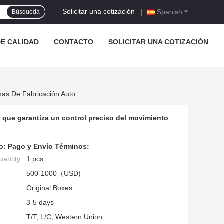
Solicitar una cotización
|
Spanish
Búsqueda
E CALIDAD
CONTACTO
SOLICITAR UNA COTIZACIÓN
Servomotor De CA Equipado Con Retroalimentación Del Resolvedor Que Garantiza Un Control Preciso Del Movimiento En Sistemas De Fabricación Automatizados
 que garantiza un control preciso del movimiento
o:
Pago y Envío Términos:
antity:
1 pcs
500-1000（USD)
:
Original Boxes
3-5 days
T/T, L/C, Western Union