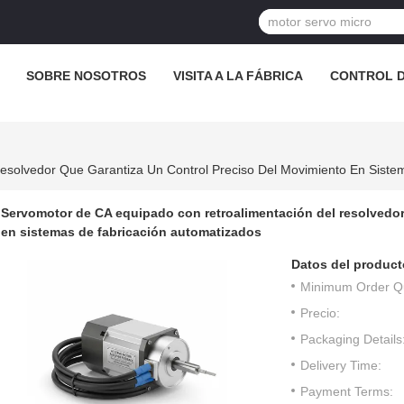
SOBRE NOSOTROS
VISITA A LA FÁBRICA
CONTROL D
Servomotor de CA equipado con retroalimentación del resolvedor
en sistemas de fabricación automatizados
Datos del product
Minimum Order Qu
Precio:
Packaging Details
Delivery Time:
Payment Terms: