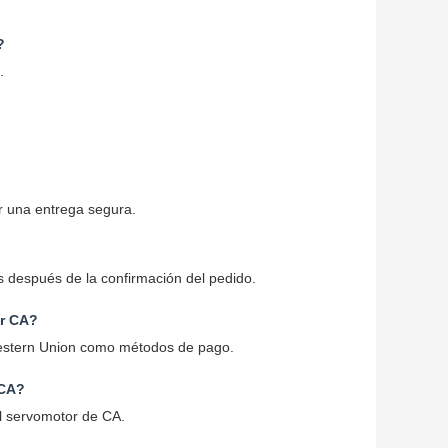
?
.
r una entrega segura.
 después de la confirmación del pedido.
or CA?
 Western Union como métodos de pago.
 CA?
l servomotor de CA.