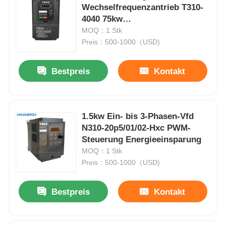
Wechselfrequenzantrieb T310-
4040 75kw
Wechselgeschwindigkeitsantrieb
MOQ：1 Stk
für Lüfterpumpe
Preis：500-1000（USD)
Bestpreis
Kontakt
1.5kw Ein- bis 3-Phasen-Vfd
N310-20p5/01/02-Hxc PWM-
Steuerung Energieeinsparung
MOQ：1 Stk
Preis：500-1000（USD)
Bestpreis
Kontakt