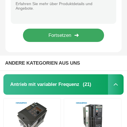
Neue und originale SPS für Siemens S 6es7318-3EL01-0ab0 Modul Zentraleinheit Simatic S7-300
Original Neue Omron Automation Control Cpm1a PLC Eingangsausgabe Einheit Cpm1a-20EDR1
Soft Start-Gerät
Omron Original Glasfaserverstärker E3X-Na11
Neue und Original-SPS für Siemen S 6es7315-2fj14-0ab0 Steuerungsmodul Simatic S7-300
Roboter-Gelenkmotor
Neues Original 6es7314-6cg03-0ab0 Modul SPS Siemens S Simatic S7-300
My2n-J DC24V My2n-GS My4n-J My4n-GS Ly2n Omron Miniaturstromrelais
Menschliche Maschinenschnittstelle
ANDERE KATEGORIEN AUS UNS
Gangreduzierer
(21)
Antrieb mit variabler Frequenz
AC-SERVOMOTOR