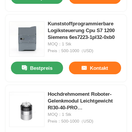
Kunststoffprogrammierbare
Logiksteuerung Cpu S7 1200
Siemens 6es7223-1pl32-0xb0
MOQ：1 Stk
Preis：500-1000（USD)
Bestpreis
Kontakt
Startseite
Hochdrehmoment Roboter-
Gelenkmodul Leichtgewicht
RI30-40-PRO
Produkte
Industrieautomation
MOQ：1 Stk
Preis：500-1000（USD)
Über uns