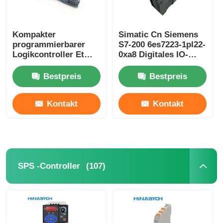
Kompakter
Simatic Cn Siemens
programmierbarer
S7-200 6es7223-1pl22-
Logikcontroller Et
0xa8 Digitales IO-
200sp Siemens
Modul Em 223 für S7-
6es7193-6bp20-0ba0
22X CPU 16 Di 24V
Bestpreis
Bestpreis
Gleichspannung
Kontakt
Kontakt
(107)
SPS -Controller