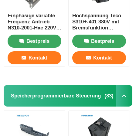
Einphasige variable
Hochspannung Teco
Frequenz Antrieb
S310+-401 380V mit
N310-2001-Hxc 220V
Bremsfunktion
0,75kw VFD Antrieb
/402/403/405-H3bcdc
Teco
Bestpreis
Bestpreis
Kontakt
Kontakt
(83)
Speicherprogrammierbare Steuerung