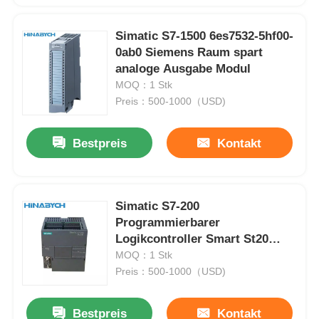
Simatic S7-1500 6es7532-5hf00-
0ab0 Siemens Raum spart
analoge Ausgabe Modul
MOQ：1 Stk
Preis：500-1000（USD)
Bestpreis
Kontakt
Simatic S7-200
Programmierbarer
Logikcontroller Smart St20
Standard-CPU Siemens
MOQ：1 Stk
6es7288-1st20-0AA1
Preis：500-1000（USD)
Bestpreis
Kontakt