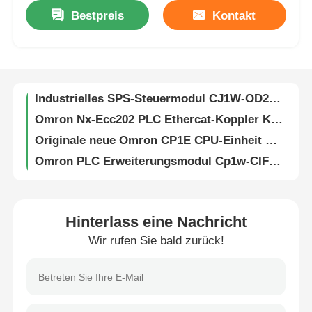
Bestpreis
Kontakt
Neue Omron Cj1w-Od231 Transistor-Ausgänge PLC-Modul 24VDC
Fabrik Tour
Original Omron Digital Cj1w-ID232 Eingangsmodul 32-Punkt Cj1w-Serie SPS
Original-Neue Omron-SPS-Steuerungseinheit Cj1w-Eip21 Ethernet/IP
Qualitätskontrolle
Industrielles SPS-Steuermodul CJ1W-OD262 Omron Ausgangsmodul
Omron Nx-Ecc202 PLC Ethercat-Koppler Kommunikationseinheit 24VDC
Kontakt
Originale neue Omron CP1E CPU-Einheit SPS-Modul CP1E-N30SDR-a
Omron PLC Erweiterungsmodul Cp1w-CIF01 zur Verwendung mit der Cp1e-N30 Serie, Cp1e-N40 Serie, Cp1e-N60 Serie
Neue Original-Omron-CPU Cj2m-CPU32 CPU33 CPU34 Cj2m-Serie
Referenzen
Neue Original Omron Cj1w-Nc413 PLC Cj1 Serie PLC Positionssteuerungseinheit
Fabrikneues Original Omron SPS-Netzteil CJ1W PA202
Antrieb mit variabler Frequenz
Hinterlass eine Nachricht
Original Neues Omron Steuerungsprogramm C200 Modul C200h-Da001
Wir rufen Sie bald zurück!
Neues originelles 6es7972-0ba52-0xa0 PLC-Modul für die Siemens PLC-Steuerung CPU Kleines Modul
Speicherprogrammierbare Steuerung
Neues Original Siemens S Eingangsmodul SPS 6es7231-7PC22-0xa0 Simatic S7-200 Analogeingang EM 231 Nur für S7-22X CPU 6es7 231-7PC22-0xa0
Hochwertige Siemen S Verbindungskiste Pn Plus für Mobilplatten 6AV6671-5ae11-0ax0
SPS -Controller