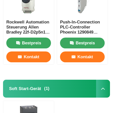
Rockwell Automation
Push-In-Connection
Steuerung Allen
PLC-Controller
Bradley 22f-D2p5n103
Phoenix 1290849
3pH 528V 0,75kw
MACX MCR-EX-AP-
Powerflex
2T-2I-SP Kompakt
Bestpreis
Bestpreis
Kontakt
Kontakt
(1)
Soft Start-Gerät