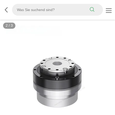
2
/
3