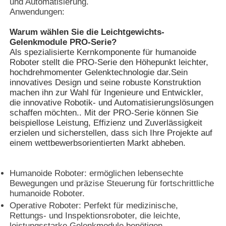
und Automatisierung.
Anwendungen:
Fabrik Tour
Warum wählen Sie die Leichtgewichts-
Gelenkmodule PRO-Serie?
Als spezialisierte Kernkomponente für humanoide
Qualitätskontrolle
Roboter stellt die PRO-Serie den Höhepunkt leichter,
hochdrehmomenter Gelenktechnologie dar.Sein
innovatives Design und seine robuste Konstruktion
machen ihn zur Wahl für Ingenieure und Entwickler,
Kontakt
die innovative Robotik- und Automatisierungslösungen
schaffen möchten.. Mit der PRO-Serie können Sie
beispiellose Leistung, Effizienz und Zuverlässigkeit
Referenzen
erzielen und sicherstellen, dass sich Ihre Projekte auf
einem wettbewerbsorientierten Markt abheben.
Antrieb mit variabler Frequenz
Humanoide Roboter: ermöglichen lebensechte
Bewegungen und präzise Steuerung für fortschrittliche
Speicherprogrammierbare Steuerung
humanoide Roboter.
Operative Roboter: Perfekt für medizinische,
Rettungs- und Inspektionsroboter, die leichte,
SPS -Controller
leistungsstarke Gelenkmodule benötigen.