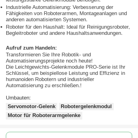
Industrielle Automatisierung: Verbesserung der
Fähigkeiten von Roboterarmen, Montageanlagen und
Soft Start-Gerät
anderen automatisierten Systemen.
Roboter für den Haushalt: Ideal für Reinigungsroboter,
Begleitroboter und andere Haushaltsanwendungen.
Roboter-Gelenkmotor
Aufruf zum Handeln:
Transformieren Sie Ihre Robotik- und
Menschliche Maschinenschnittstelle
Automatisierungsprojekte noch heute!
Die Leichtgewichts-Gelenkmodule PRO-Serie ist Ihr
Schlüssel, um beispiellose Leistung und Effizienz in
Gangreduzierer
humanoiden Robotern und industrieller
Automatisierung zu erschließen.!
AC-SERVOMOTOR
Umbauten:
Servomotor-Gelenk
Robotergelenkmodul
Motor für Roboterarmgelenke