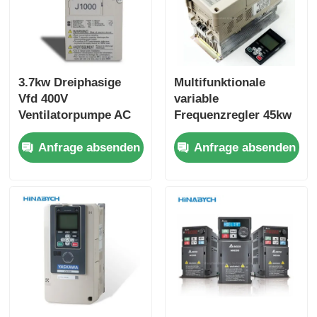
3.7kw Dreiphasige
Multifunktionale
Vfd 400V
variable
Ventilatorpumpe AC
Frequenzregler 45kw
Yasukawa Cimr-
Yasukawa Cipr-
Anfrage absenden
Anfrage absenden
Jb4a0009 Stabiler
Ga70b4089
Betrieb
Hochdrehmoment