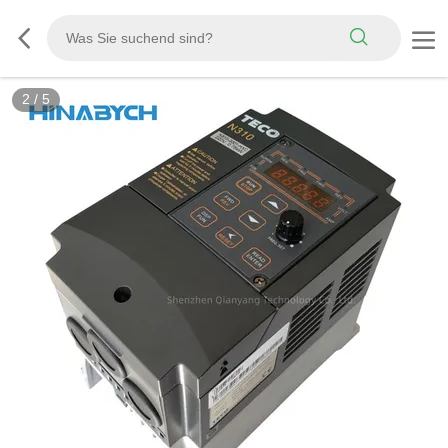
3
/
5