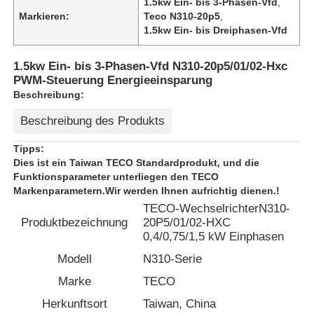
1.5kw Ein- bis 3-Phasen-Vfd
,
Markieren:
Teco N310-20p5
,
1.5kw Ein- bis Dreiphasen-Vfd
1.5kw Ein- bis 3-Phasen-Vfd N310-20p5/01/02-Hxc
PWM-Steuerung Energieeinsparung
Beschreibung:
Beschreibung des Produkts
Tipps:
Dies ist ein Taiwan TECO Standardprodukt, und die
Funktionsparameter unterliegen den TECO
Markenparametern.Wir werden Ihnen aufrichtig dienen.!
TECO-Wechselrichter
N310-
Startseite
Produktbezeichnung
20P5/01/02-HXC
0,4/0,75/1,5 kW Einphasen
Modell
N310-Serie
Produkte
Marke
TECO
Herkunftsort
Taiwan, China
Über uns