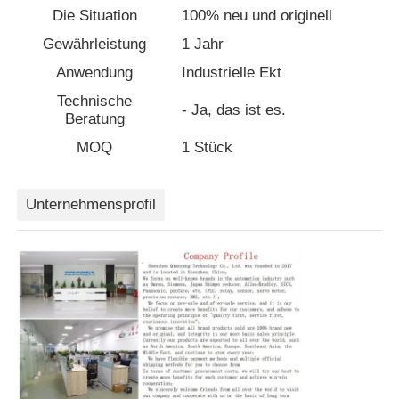
Die Situation
100% neu und originell
Gewährleistung
1 Jahr
Fabrik Tour
Anwendung
Industrielle Ekt
Technische
Qualitätskontrolle
- Ja, das ist es.
Beratung
MOQ
1 Stück
Kontakt
Unternehmensprofil
Referenzen
Antrieb mit variabler Frequenz
Speicherprogrammierbare Steuerung
SPS -Controller