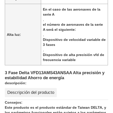
En el caso de las aeronaves de la
serie A
,
el número de aeronaves de la serie
A será el siguiente:
Alta luz:
,
Dispositivo de velocidad variable de
3 fases
,
Dispositivo de alta precisión vfd de
frecuencia variable
3 Fase Delta VFD13AMS43ANSAA Alta precisión y
estabilidad Ahorro de energía
Inicio
descripción:
Descripción del producto
Productos
Consejos:
Este producto es el producto estándar de Taiwan DELTA, y
Sobre nosotros
los parámetros funcionales están sujetos a los parámetros