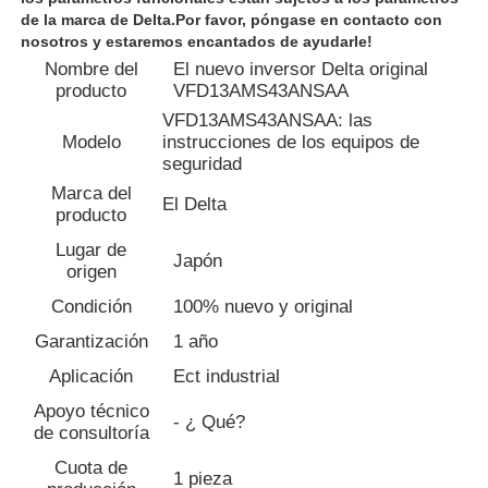
de la marca de Delta.Por favor, póngase en contacto con
nosotros y estaremos encantados de ayudarle!
Visita a la fábrica
Nombre del
El nuevo inversor Delta original
producto
VFD13AMS43ANSAA
VFD13AMS43ANSAA: las
Control de Calidad
Modelo
instrucciones de los equipos de
seguridad
Marca del
Contacto
El Delta
producto
Lugar de
Japón
Solicitar una cotización
origen
Condición
100% nuevo y original
variador de frecuencia
Garantización
1 año
Aplicación
Ect industrial
Controlador lógico programable
Apoyo técnico
- ¿ Qué?
de consultoría
Cuota de
Controlador PLC
1 pieza