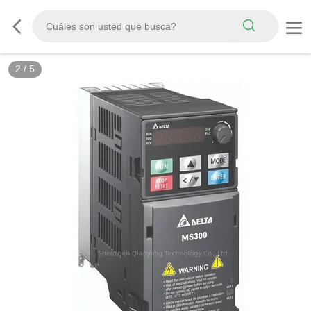
2
/
5