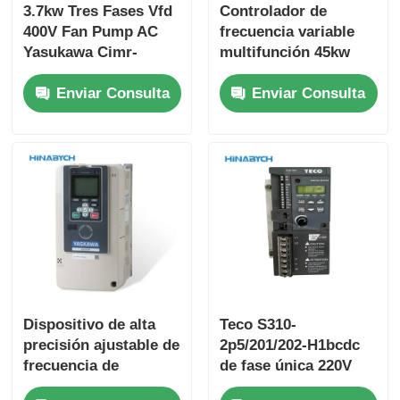
3.7kw Tres Fases Vfd
Controlador de
400V Fan Pump AC
frecuencia variable
Yasukawa Cimr-
multifunción 45kw
Jb4a0009
Yasukawa Cipr-
Enviar Consulta
Enviar Consulta
Funcionamiento
Ga70b4089 Torque
estable
alto
Dispositivo de alta
Teco S310-
precisión ajustable de
2p5/201/202-H1bcdc
frecuencia de
de fase única 220V
arranque suave
750W con