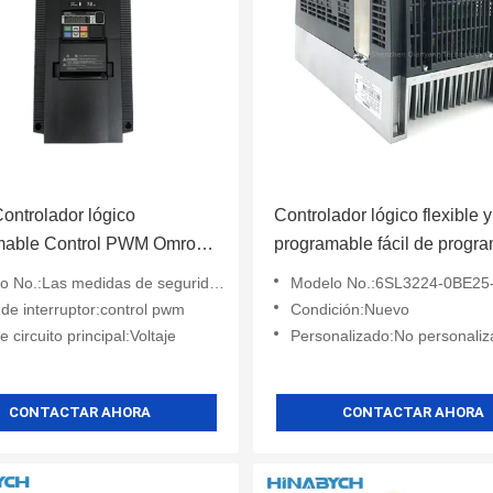
ontrolador lógico
Controlador lógico flexible y
mable Control PWM Omron
programable fácil de progr
-A4075-Zv1
6SL3224-0be25-5AA0 Sie
medidas de seguridad se aplicarán a los vehículos de las categorías M1 y M2.
Modelo No.:6SL3224-0BE25
de interruptor:control pwm
Condición:Nuevo
e circuito principal:Voltaje
Personalizado:No personali
CONTACTAR AHORA
CONTACTAR AHORA