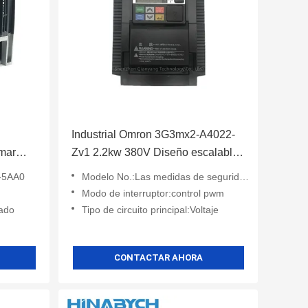
Industrial Omron 3G3mx2-A4022-
amar
Zv1 2.2kw 380V Diseño escalable
mens
de tres fases de máquinas
-5AA0
Modelo No.:Las medidas de seguridad se aplicarán a los vehículos de las categorías M1 y M2.
pequeñas
Modo de interruptor:control pwm
zado
Tipo de circuito principal:Voltaje
CONTACTAR AHORA