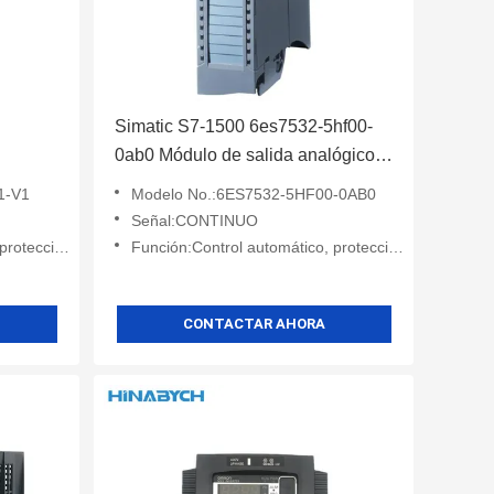
Simatic S7-1500 6es7532-5hf00-
0ab0 Módulo de salida analógico
ades de
de ahorro de espacio de Siemens
1-V1
Modelo No.:6ES7532-5HF00-0AB0
Señal:CONTINUO
, monitoreo
Función:Control automático, protección, monitoreo
CONTACTAR AHORA