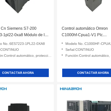
c Cn Siemens S7-200
Control automático Omron
3-1pl22-0xa8 Módulo de IO
C1000hf-Cpua1-V1 Plc
 Em 223 Para la CPU S7-
Controlador lógico Capacid
o No.:6ES7223-1PL22-0XA8
Modelo No.:C1000HF-CPUA
 Di 24V DC
comunicación potentes
l:CONTINUO
Señal:CONTINUO
Control automático, protección, monitoreo
Función:Control automático, protección
CONTACTAR AHORA
CONTACTAR AHORA