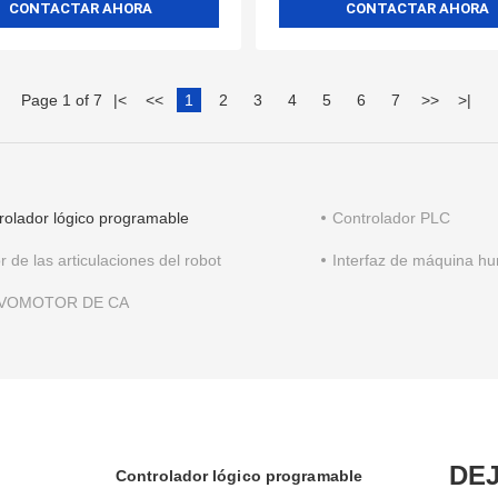
CONTACTAR AHORA
CONTACTAR AHORA
Page 1 of 7
|
<
<<
1
2
3
4
5
6
7
>>
>
|
rolador lógico programable
Controlador PLC
r de las articulaciones del robot
Interfaz de máquina h
VOMOTOR DE CA
DE
Controlador lógico programable