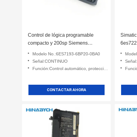
Control de lógica programable
Simati
compacto y 200sp Siemens
6es722
6es7193-6bp20-0ba0
digital
Modelo No.:6ES7193-6BP20-0BA0
Model
22X 16
Señal:CONTINUO
Seña
Función:Control automático, protección, monitoreo
Función:
CONTACTAR AHORA