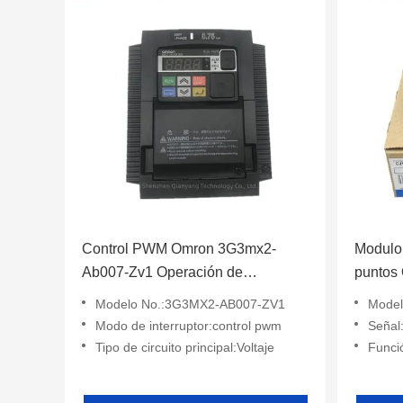
Control PWM Omron 3G3mx2-
Modulo 
Ab007-Zv1 Operación de
puntos
seguridad con protección de
control
Modelo No.:3G3MX2-AB007-ZV1
Modelo No.:Se
corriente
Modo de interruptor:control pwm
Seña
Tipo de circuito principal:Voltaje
Función: