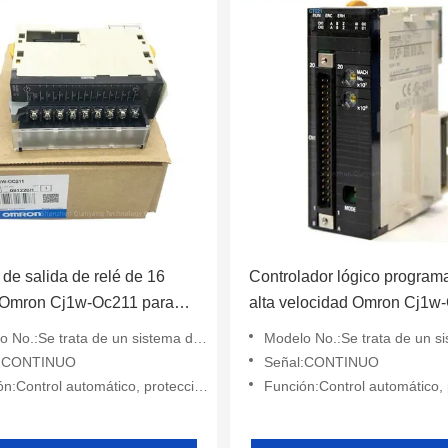
de salida de relé de 16
Controlador lógico program
 Omron Cj1w-Oc211 para
alta velocidad Omron Cj1w
 determinístico
Gestión de recetas de regist
 trata de un sistema de control de las emisiones de gases de escape.
Modelo No.:Se trata de un sistema de control de las emisiones de
datos
l:CONTINUO
Señal:CONTINUO
Control automático, protección, monitoreo
Función:Control automático, protección