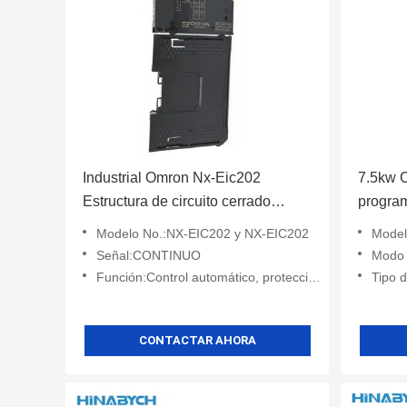
Industrial Omron Nx-Eic202
7.5kw C
Estructura de circuito cerrado
progra
estable y fácil mantenimiento
3G3mx2
Modelo No.:NX-EIC202 y NX-EIC202
Modelo No.:Las 
Señal:CONTINUO
Modo 
Función:Control automático, protección, monitoreo
Tipo d
CONTACTAR AHORA