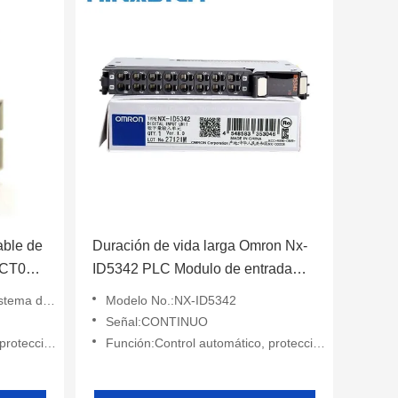
able de
Duración de vida larga Omron Nx-
-CT021
ID5342 PLC Modulo de entrada
ro de
digital Eficiencia energética
 gases de escape.
Modelo No.:NX-ID5342
Señal:CONTINUO
, monitoreo
Función:Control automático, protección, monitoreo