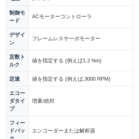
制御モ
ACモーターコントローラ
会社案内
ード
デザイ
品質管理
フレームレスサーボモーター
ン
定数ト
お問い合わせ
値を指定する (例えば1.2 Nm)
ルク
見積依頼
定速
値を指定する (例えば,3000 RPM)
エコー
可変周波数ドライブ
ダタイ
増量/絶対
プ
プログラマブルロジックコントローラー
フィー
ドバッ
エンコーダーまたは解析器
PLCコントローラー
ク