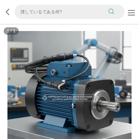
1
/
1