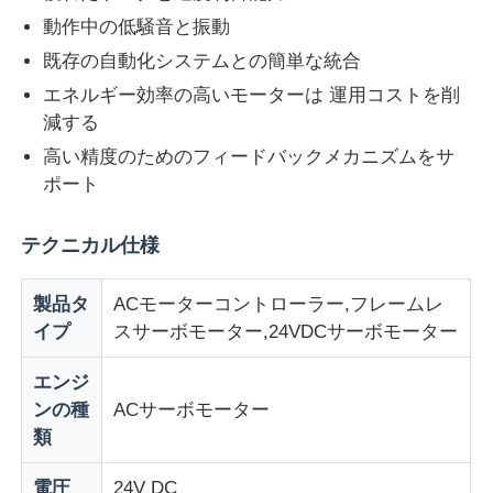
動作中の低騒音と振動
既存の自動化システムとの簡単な統合
エネルギー効率の高いモーターは 運用コストを削
減する
高い精度のためのフィードバックメカニズムをサ
ポート
テクニカル仕様
製品タ
ACモーターコントローラー,フレームレ
イプ
スサーボモーター,24VDCサーボモーター
ホーム
エンジ
ンの種
ACサーボモーター
製品
類
企業情報
電圧
24V DC