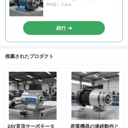
設計
MOQ： 1 pcs
続行
推薦されたプロダクト
24V直流サーボモータ
産業機器の連続動作と