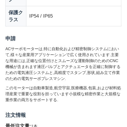
保護ク
ソフトスタートデバイス
IP54 / IP65
ラス
ロボット関節モーター
申請
ACサーボモーターは,特に自動化および精密制御システムにおい
人間の機械インターフェース
て,様々な産業用アプリケーションで広く使用されています.主要
な用途には,正確な位置付けとスムーズな運動制御のためのCNC
機械が含まれます液圧バルブとアクチュエータを正確に制御する
ギヤ減力剤
ための電気液圧システムと,高精度でスタンプ,形状,組み立て作業
のための電気サーボプレスマシン.
ACサーボモーター
このモーターは自動車製造,航空宇宙,医療機器,包装,および材料処
理産業で重要な役割を担っています小規模な精密作業と大規模な
重作業の両方をサポートする.
注文情報
最低注文量:
1本