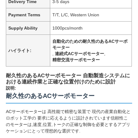
Delivery Time
3-5 days
Payment Terms
T/T, L/C, Western Union
Supply Ability
1000pcs/month
自動化のための耐久性のあるACサーボ
モーター
ハイライト:
,
連続式ACサーボモーター
,
精密交流サーボモーター
耐久性のあるACサーボモーター 自動製造システムに
おける連続作業と正確な位置付けのために設計
説明:
耐久性のあるACサーボモーター
ACサーボモーターは 高性能で精密な装置で 現代の産業自動化と
ロボット工学の 要求に応えるように設計されています信頼性こ
のモーターは,速度,位置,トークの正確な制御を必要とするアプリ
ケーションにとって理想的な選択です.