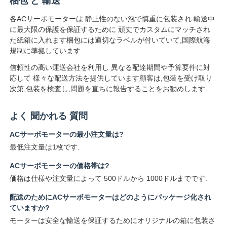
梱包 と 輸送
各ACサーボモーターは 静止性のない泡で慎重に包装され 輸送中
に最大限の保護を保証するために 頑丈でカスタムにマッチされ
た紙箱に入れます梱包には適切なラベルが付いていて,国際航海
規制に準拠しています.
信頼性の高い運送会社を利用し 異なる配達期間や予算要件に対
応して 様々な配送方法を提供しています顧客は,包装を受け取り
次第,包装を検査し,問題を直ちに報告することをお勧めします..
よく 聞かれる 質問
ACサーボモーターの最小注文量は?
最低注文量は1枚です.
ACサーボモーターの価格帯は?
価格は仕様や注文量によって 500ドルから 1000ドルまでです.
配送のためにACサーボモーターはどのようにパッケージ化され
ていますか?
モーターは安全な輸送を保証するためにオリジナルの箱に包装さ