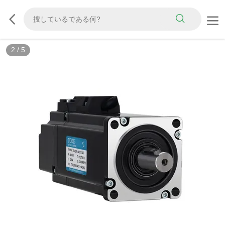
3
/
5