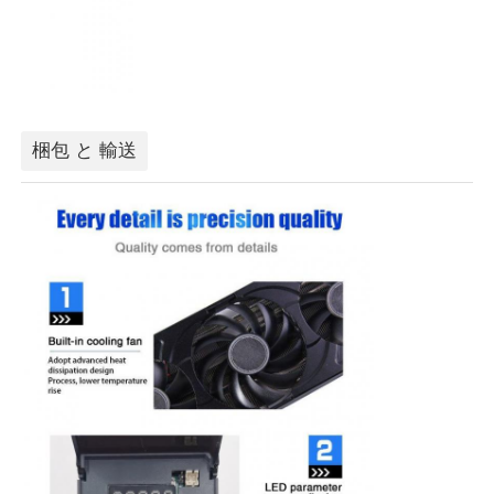
梱包 と 輸送