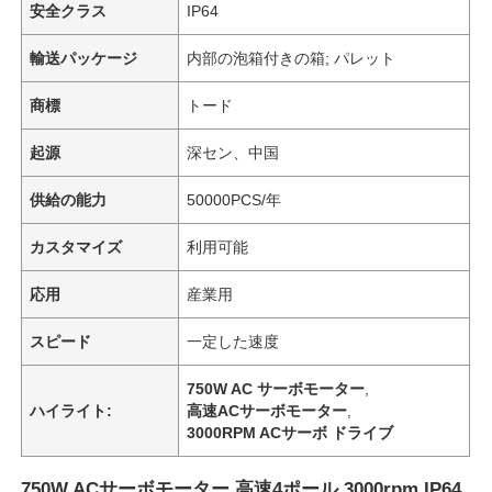
安全クラス
IP64
輸送パッケージ
内部の泡箱付きの箱; パレット
商標
トード
起源
深セン、中国
供給の能力
50000PCS/年
カスタマイズ
利用可能
応用
産業用
スピード
一定した速度
750W AC サーボモーター
,
ハイライト:
高速ACサーボモーター
,
3000RPM ACサーボ ドライブ
750W ACサーボモーター 高速4ポール 3000rpm IP64