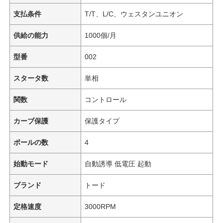
支払条件
T/T、L/C、ウェスタンユニオン
供給の能力
1000個/月
型番
002
スタータ数
単相
関数
コントロール
カーブ保護
保護タイプ
ポールの数
4
始動モード
自動誘導 低電圧 起動
ブランド
トード
定格速度
3000RPM