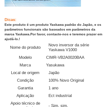
Fábrica
Dicas:
Este produto é um produto Yaskawa padrão do Japão, e os
Controle de Qualidade
parâmetros funcionais são baseados em parâmetros da
marca Yaskawa.Por favor, contacte-nos e teremos prazer em
ajudá-lo.!
Fale Conosco
Novo inversor da série
Nome do produto
Yaskawa V1000
Modelo
CIMR-VB2A0020BAA
Pedir um orçamento
Marca
Yasukawa
Local de origem
Japão
unidade de frequência variável
Condição
100% Novo Original
Garantia
1 ano
Controlador lógico programável
Aplicação
Ect industrial
Apoio técnico de
Controlador PLC
- Sim, sim.