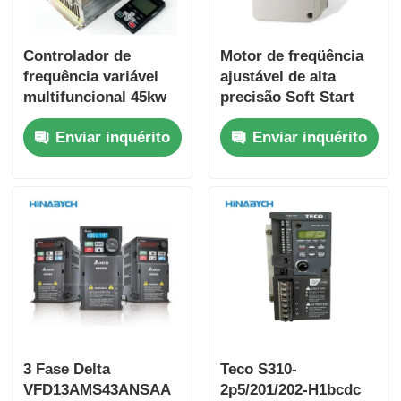
Controlador de
Motor de freqüência
frequência variável
ajustável de alta
multifuncional 45kw
precisão Soft Start
Yasukawa Cipr-
Yasukawa Cipr-
Enviar inquérito
Enviar inquérito
Ga70b4089 Alto
CH70b4002 Para
binário
guindastes
3 Fase Delta
Teco S310-
VFD13AMS43ANSAA
2p5/201/202-H1bcdc