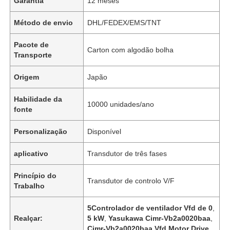
Garantia
12 meses
Método de envio
DHL/FEDEX/EMS/TNT
Pacote de
Carton com algodão bolha
Transporte
Origem
Japão
Habilidade da
10000 unidades/ano
fonte
Personalização
Disponível
aplicativo
Transdutor de três fases
Princípio do
Transdutor de controlo V/F
Trabalho
5Controlador de ventilador Vfd de 0
,
Realçar:
5 kW
,
Yasukawa Cimr-Vb2a0020baa
,
Cimr-Vb2a0020baa Vfd Motor Drive