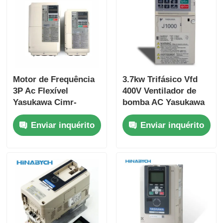
Motor de Frequência
3.7kw Trifásico Vfd
3P Ac Flexível
400V Ventilador de
Yasukawa Cimr-
bomba AC Yasukawa
Lb4a0024fac
Cimr-Jb4a0009
Enviar inquérito
Enviar inquérito
Segurança Integrada
Operação estável