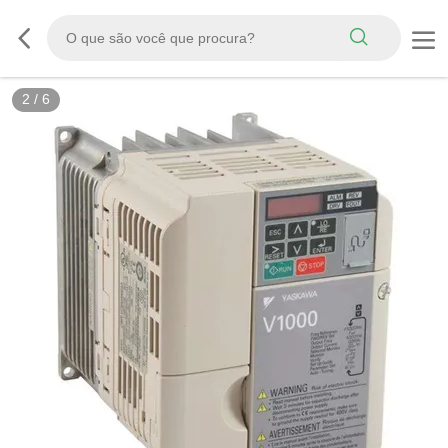
3
/
6