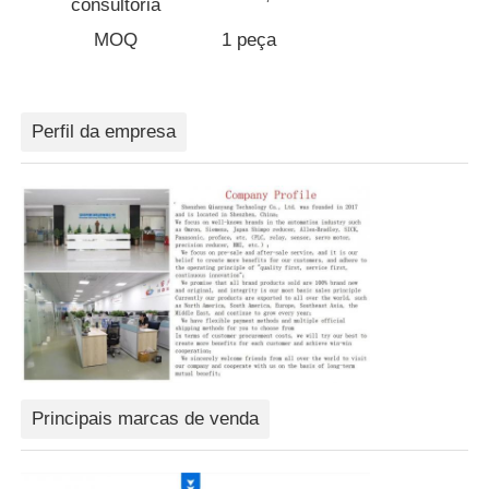
consultoria
MOQ
1 peça
Dispositivo de Arranque Suave
Motor da articulação do robô
Perfil da empresa
Interface da máquina humana
redutor da engrenagem
SERVO MOTOR CA
Principais marcas de venda