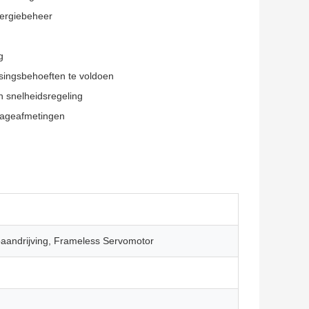
nergiebeheer
g
singsbehoeften te voldoen
 snelheidsregeling
tageafmetingen
aandrijving, Frameless Servomotor