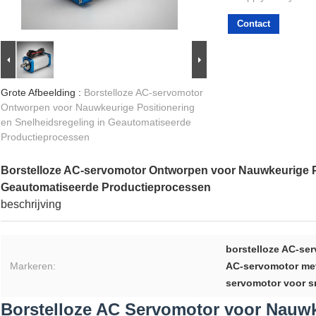
Contact
Grote Afbeelding :
Borstelloze AC-servomotor
Ontworpen voor Nauwkeurige Positionering
en Snelheidsregeling in Geautomatiseerde
Productieprocessen
Borstelloze AC-servomotor Ontworpen voor Nauwkeurige Po
Geautomatiseerde Productieprocessen
beschrijving
borstelloze AC-se
Markeren:
AC-servomotor met
servomotor voor sn
Borstelloze AC Servomotor voor Nauwk