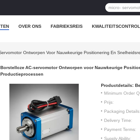
TEN
OVER ONS
FABRIEKSREIS
KWALITEITSCONTRO
-Servomotor Ontworpen Voor Nauwkeurige Positionering En Snelheidsr
Borstelloze AC-servomotor Ontworpen voor Nauwkeurige Position
Productieprocessen
Productdetails:
Be
Minimum Order Qu
Prijs:
Packaging Details
Delivery Time:
Payment Terms:
Supply Ability: