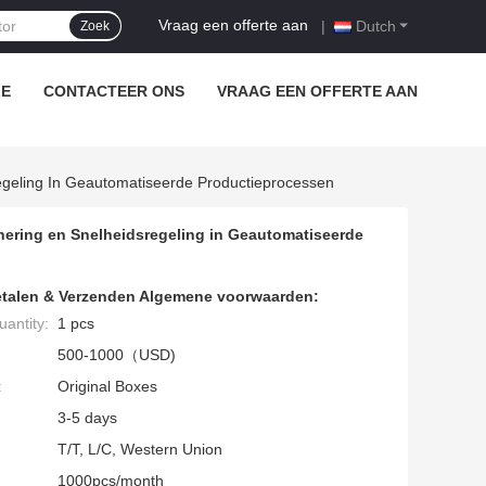
Vraag een offerte aan
|
Dutch
Zoek
LE
CONTACTEER ONS
VRAAG EEN OFFERTE AAN
egeling In Geautomatiseerde Productieprocessen
ering en Snelheidsregeling in Geautomatiseerde
talen & Verzenden Algemene voorwaarden:
antity:
1 pcs
500-1000（USD)
:
Original Boxes
3-5 days
T/T, L/C, Western Union
1000pcs/month