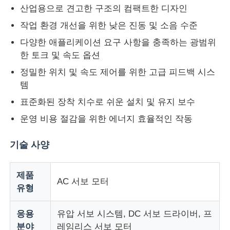
산업용으로 견고한 구조의 컴팩트한 디자인
작업 환경 개선을 위한 낮은 진동 및 소음 수준
다양한 애플리케이션 요구 사항을 충족하는 광범위
한 토크 및 속도 옵션
정밀한 위치 및 속도 제어를 위한 고급 피드백 시스
템
표준화된 장착 치수로 쉬운 설치 및 유지 보수
운영 비용 절감을 위한 에너지 효율적인 작동
기술 사양
홈
제품
AC 서보 모터
유형
제품 소개
응용
유압 서보 시스템, DC 서보 드라이버, 프
분야
레임리스 서보 모터
회사 소개