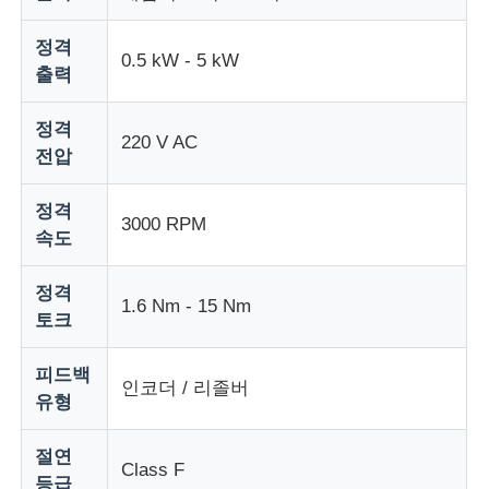
정격
0.5 kW - 5 kW
공장 투어
출력
정격
품질 관리
220 V AC
전압
연락처
정격
3000 RPM
속도
견적 요청
정격
1.6 Nm - 15 Nm
토크
가변 주파수 드라이브
피드백
인코더 / 리졸버
유형
프로그래밍 가능 논리 컨트롤러
절연
Class F
PLC 컨트롤러
등급