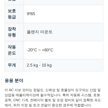
보호
부드러운 시작 장치
IP65
등급
로봇 관절 모터
장착
플랜지 마운트
유형
휴먼 머신 인터페이스
작동
-20°C ~ +60°C
온도
기어 하강기
무게
2.5 kg - 10 kg
AC 서보 모터
응용 분야
이 AC 서보 모터는 정밀도, 신뢰성 및 효율성이 요구되는 산업 및
상업용 애플리케이션에 필수적입니다. 특히 자동화 시스템, 로봇
공학, CNC 기계, 컨베이어 벨트 및 포장 장비와 같이 정확한 속도
제어, 위치 지정 및 토크 전달이 중요한 경우에 적합합니다.