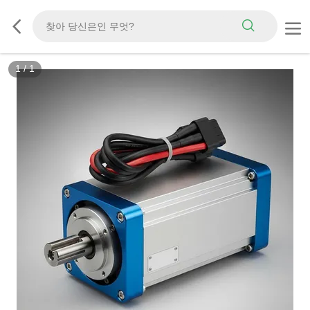
1
/
1