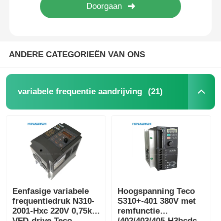
ANDERE CATEGORIEËN VAN ONS
(21)
variabele frequentie aandrijving
Eenfasige variabele
Hoogspanning Teco
frequentiedruk N310-
S310+-401 380V met
2001-Hxc 220V 0,75kw
remfunctie
VFD-drive Teco
/402/403/405-H3bcdc