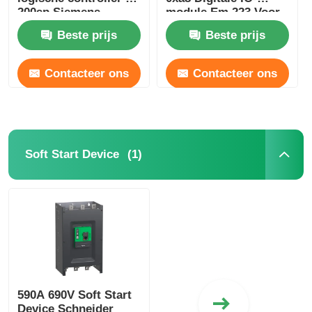
200sp Siemens
module Em 223 Voor
6es7193-6bp20-0ba0
S7-22X CPU 16 Di 24V
Beste prijs
Beste prijs
DC
Contacteer ons
Contacteer ons
(1)
Soft Start Device
590A 690V Soft Start
Device Schneider