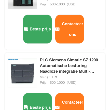
Prijs：500-1000（USD)
Contacteer
Beste prijs
ons
PLC Siemens Simatic S7 1200
Automatische besturing
Naadloze integratie Multi-
protocol compatibiliteit
MOQ：1 st
Prijs：500-1000（USD)
Contacteer
Beste prijs