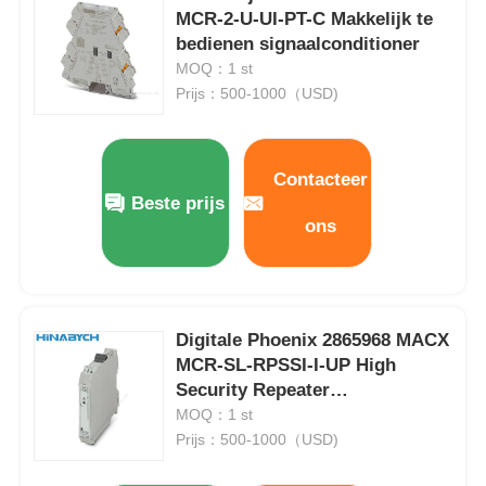
MCR-2-U-UI-PT-C Makkelijk te
bedienen signaalconditioner
MOQ：1 st
Prijs：500-1000（USD)
Contacteer
Beste prijs
ons
Digitale Phoenix 2865968 MACX
Thuis
MCR-SL-RPSSI-I-UP High
Security Repeater
Producten
stroomtoevoer
MOQ：1 st
Prijs：500-1000（USD)
Over ons