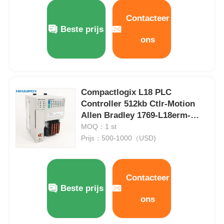
Contacteer
Fabrieksreis
Beste prijs
ons
Kwaliteitscontrole
Compactlogix L18 PLC
Contacteer ons
Controller 512kb Ctlr-Motion
Allen Bradley 1769-L18erm-
Vraag een offerte aan
Bb1b
MOQ：1 st
Prijs：500-1000（USD)
variabele frequentie aandrijving
Contacteer
Programmeerbare logische controller
Beste prijs
ons
PLC -controller