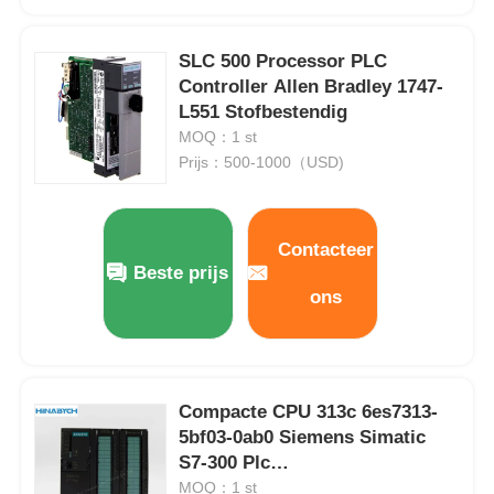
Soft Start Device
SLC 500 Processor PLC
Controller Allen Bradley 1747-
L551 Stofbestendig
Motor van het robotgewricht
MOQ：1 st
Prijs：500-1000（USD)
Human Machine Interface
Contacteer
toestelreductiemiddel
Beste prijs
ons
AC-SERVOMOTOR
Compacte CPU 313c 6es7313-
5bf03-0ab0 Siemens Simatic
S7-300 Plc
Programmeringscontroller
MOQ：1 st