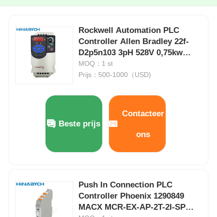
Rockwell Automation PLC
Controller Allen Bradley 22f-
D2p5n103 3pH 528V 0,75kw
Powerflex
MOQ：1 st
Prijs：500-1000（USD)
Contacteer
Beste prijs
ons
Push In Connection PLC
Controller Phoenix 1290849
MACX MCR-EX-AP-2T-2I-SP