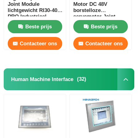
Joint Module
Motor DC 48V
lichtgewicht RI30-40-
borstelloze
PRO Industrieel
servomotor Joint
automatiseren
snelheid verstelbaar
Beste prijs
Beste prijs
Contacteer ons
Contacteer ons
(32)
Human Machine Interface