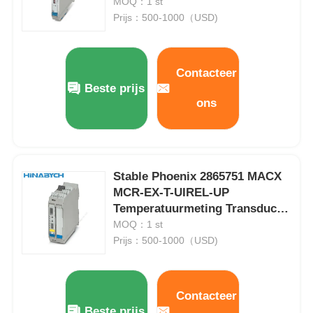
Compact
MOQ：1 st
Prijs：500-1000（USD)
Contacteer
Beste prijs
ons
Stable Phoenix 2865751 MACX
MCR-EX-T-UIREL-UP
Temperatuurmeting Transducer
Push In verbinding
MOQ：1 st
Prijs：500-1000（USD)
Contacteer
Beste prijs