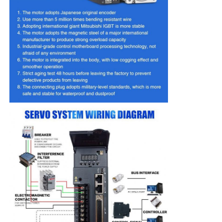
Soft Start Device
Motor van het robotgewricht
Human Machine Interface
toestelreductiemiddel
AC-SERVOMOTOR