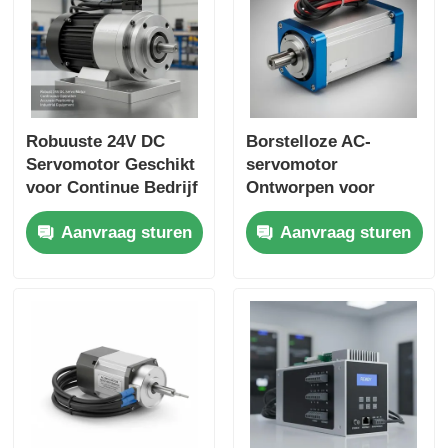
Robuuste 24V DC
Borstelloze AC-
Servomotor Geschikt
servomotor
voor Continue Bedrijf
Ontworpen voor
en Nauwkeurige
Nauwkeurige
Aanvraag sturen
Aanvraag sturen
Positionering in
Positionering en
Industriële
Snelheidsregeling in
Apparatuur
Geautomatiseerde
Productieprocessen