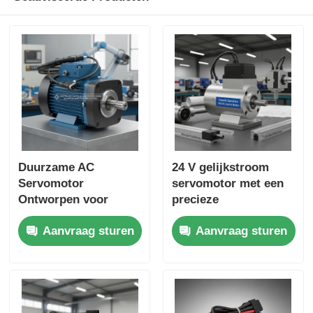
Duurzame AC
24 V gelijkstroom
Servomotor
servomotor met een
Ontworpen voor
precieze
Continue Bedrijf en
positionering en
Aanvraag sturen
Aanvraag sturen
Nauwkeurige
duurzame prestaties
Positionering in
geschikt voor CNC-
Geautomatiseerde
toepassingen
Productiesystemen