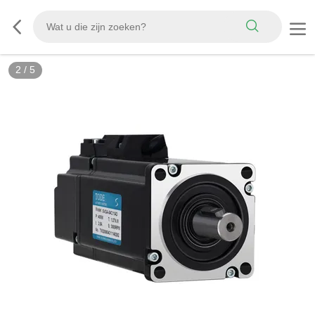
3
/
5