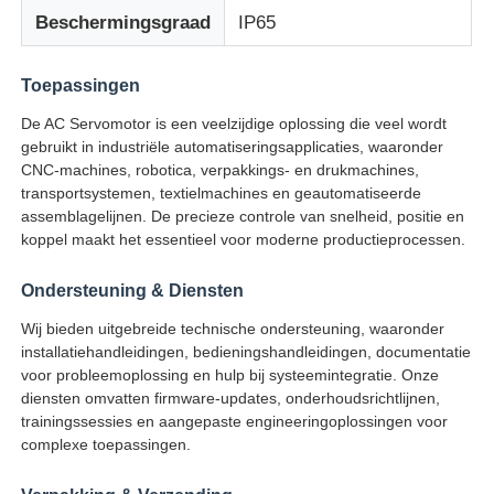
Beschermingsgraad
IP65
Soft Start Device
Toepassingen
De AC Servomotor is een veelzijdige oplossing die veel wordt
Motor van het robotgewricht
gebruikt in industriële automatiseringsapplicaties, waaronder
CNC-machines, robotica, verpakkings- en drukmachines,
transportsystemen, textielmachines en geautomatiseerde
Human Machine Interface
assemblagelijnen. De precieze controle van snelheid, positie en
koppel maakt het essentieel voor moderne productieprocessen.
toestelreductiemiddel
Ondersteuning & Diensten
Wij bieden uitgebreide technische ondersteuning, waaronder
AC-SERVOMOTOR
installatiehandleidingen, bedieningshandleidingen, documentatie
voor probleemoplossing en hulp bij systeemintegratie. Onze
diensten omvatten firmware-updates, onderhoudsrichtlijnen,
trainingssessies en aangepaste engineeringoplossingen voor
complexe toepassingen.