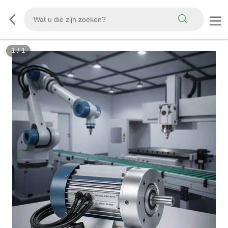
1
/
1