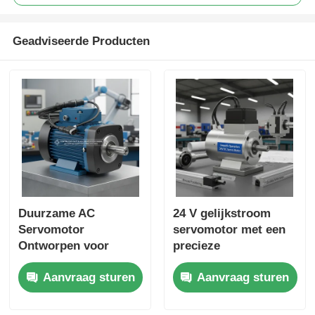
Geadviseerde Producten
Duurzame AC
24 V gelijkstroom
Servomotor
servomotor met een
Ontworpen voor
precieze
Continue Bedrijf en
positionering en
Aanvraag sturen
Aanvraag sturen
Nauwkeurige
duurzame prestaties
Positionering in
geschikt voor CNC-
Geautomatiseerde
toepassingen