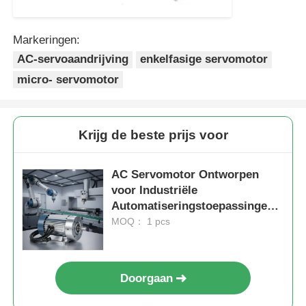
Markeringen:
AC-servoaandrijving
enkelfasige servomotor
micro- servomotor
Krijg de beste prijs voor
AC Servomotor Ontworpen
voor Industriële
Automatiseringstoepassingen
Inclusief Robotica CNC-
MOQ： 1 pcs
machines en Geautomatiseerde
Productielijnen
Doorgaan