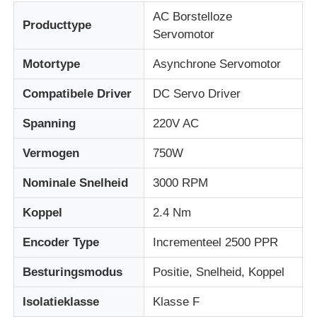
AC Borstelloze
Producttype
Servomotor
Fabrieksreis
Motortype
Asynchrone Servomotor
Kwaliteitscontrole
Compatibele Driver
DC Servo Driver
Spanning
220V AC
Contacteer ons
Vermogen
750W
Vraag een offerte aan
Nominale Snelheid
3000 RPM
Koppel
2.4 Nm
variabele frequentie aandrijving
Encoder Type
Incrementeel 2500 PPR
Programmeerbare logische controller
Besturingsmodus
Positie, Snelheid, Koppel
Isolatieklasse
Klasse F
PLC -controller