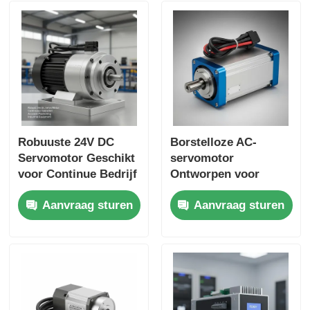
Productiesystemen
Robuuste 24V DC
Borstelloze AC-
Servomotor Geschikt
servomotor
voor Continue Bedrijf
Ontworpen voor
en Nauwkeurige
Nauwkeurige
Aanvraag sturen
Aanvraag sturen
Positionering in
Positionering en
Industriële
Snelheidsregeling in
Apparatuur
Geautomatiseerde
Productieprocessen