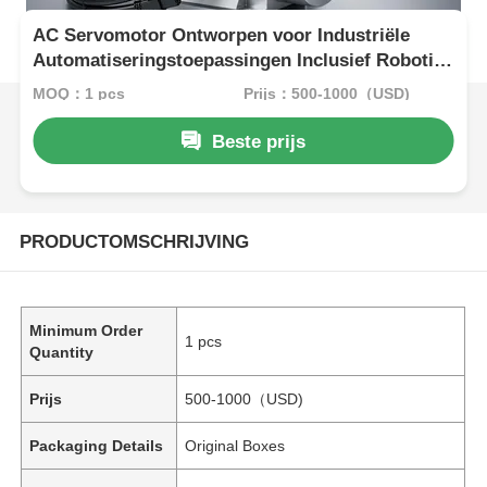
AC Servomotor Ontworpen voor Industriële
Automatiseringstoepassingen Inclusief Robotica
CNC-machines en Geautomatiseerde
MOQ：1 pcs
Prijs：500-1000（USD)
Productielijnen
Beste prijs
PRODUCTOMSCHRIJVING
Minimum Order
1 pcs
Quantity
Prijs
500-1000（USD)
Packaging Details
Original Boxes