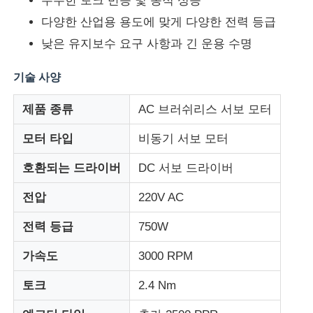
우수한 토크 반응 및 동적 성능
다양한 산업용 용도에 맞게 다양한 전력 등급
낮은 유지보수 요구 사항과 긴 운용 수명
기술 사양
제품 종류
AC 브러쉬리스 서보 모터
모터 타입
비동기 서보 모터
호환되는 드라이버
DC 서보 드라이버
전압
220V AC
홈
전력 등급
750W
가속도
3000 RPM
제품 소개
토크
2.4 Nm
회사 소개