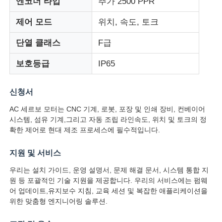
엔코더 타입
추가 2500 PPR
제어 모드
위치, 속도, 토크
공장 투어
단열 클래스
F급
품질 관리
보호등급
IP65
연락처
신청서
AC 세르보 모터는 CNC 기계, 로봇, 포장 및 인쇄 장비, 컨베이어
시스템, 섬유 기계,그리고 자동 조립 라인속도, 위치 및 토크의 정
견적 요청
확한 제어로 현대 제조 프로세스에 필수적입니다.
지원 및 서비스
가변 주파수 드라이브
우리는 설치 가이드, 운영 설명서, 문제 해결 문서, 시스템 통합 지
원 등 포괄적인 기술 지원을 제공합니다. 우리의 서비스에는 펌웨
프로그래밍 가능 논리 컨트롤러
어 업데이트,유지보수 지침, 교육 세션 및 복잡한 애플리케이션을
위한 맞춤형 엔지니어링 솔루션.
PLC 컨트롤러