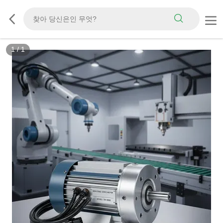
1
/
1