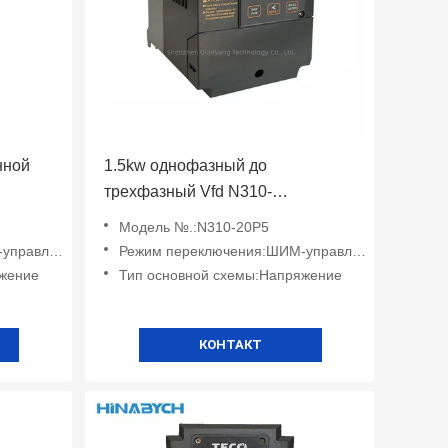
нной
1.5kw однофазный до
трехфазный Vfd N310-
 насоса
20p5/01/02-Hxc PWM Control
Модель №.:N310-20P5
Энергосбережение
авление
Режим переключения:ШИМ-управление
яжение
Тип основной схемы:Напряжение
КОНТАКТ