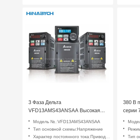
3 Фаза Дельта
380 В 
VFD13AMS43ANSAA Высокая
серии 7
точность и стабильность
VFD2A
Модель №.:VFD13AMS43ANSAA
Моде
Энергосбережение
Тип основной схемы:Напряжение
Режим
Характер постоянного тока:Привод переменной частоты тока
Тип о