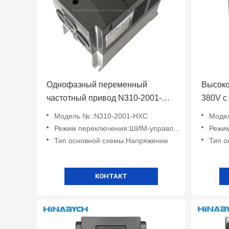
Однофазный переменный
Высоко
частотный привод N310-2001-
380V с
Hxc 220V 0,75kw VFD привод
/402/4
Модель №.:N310-2001-HXC
Модел
Teco
Режим переключения:ШИМ-управление
Режим
Тип основной схемы:Напряжение
Тип о
КОНТАКТ