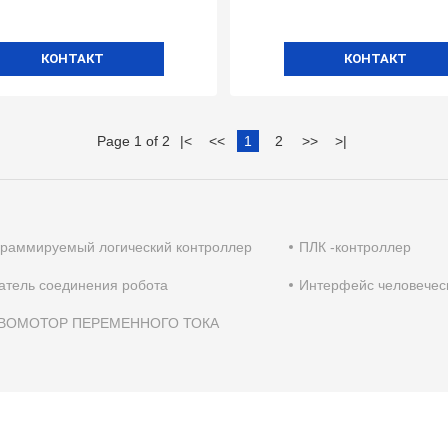
КОНТАКТ
КОНТАКТ
Page 1 of 2
|
<
<<
1
2
>>
>
|
раммируемый логический контроллер
ПЛК -контроллер
атель соединения робота
Интерфейс человече
ВОМОТОР ПЕРЕМЕННОГО ТОКА