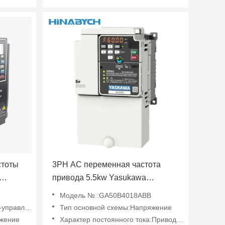
стоты
3PH AC переменная частота
привода 5.5kw Yasukawa
2c43A
Ga50b4018ABB для
Модель №.:GA50B4018ABB
промышленности
авление
Тип основной схемы:Напряжение
яжение
Характер постоянного тока:Привод переменной частоты тока