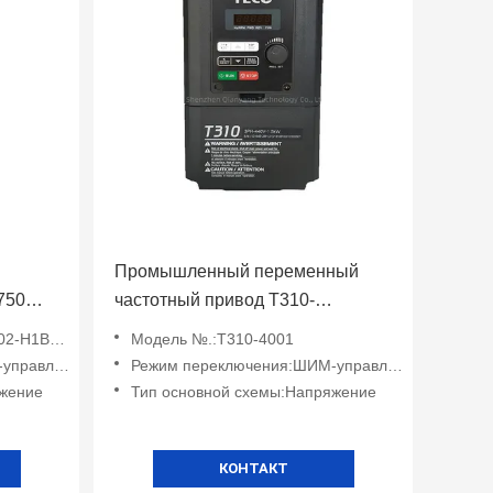
Промышленный переменный
 750W с
частотный привод T310-
4001/4002/4005/4008 Teco
-H1BCDC
Модель №.:T310-4001
авление
Режим переключения:ШИМ-управление
яжение
Тип основной схемы:Напряжение
КОНТАКТ