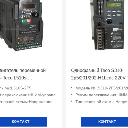
вигатель переменной
Однофазный Teco S310-
ы Teco L510s-
2p5/201/202-H1bcdc 220V
1/202/401-Sh1-Nc 400W
коммуникацией
ль №.:L510S-2P5
Модель №.:S310-2P5/201/202
ель переменной скорости
 переключения:ШИМ-управление
Режим переключения:ШИМ-упр
сновной схемы:Напряжение
Тип основной схемы:Напр
КОНТАКТ
КОНТАКТ