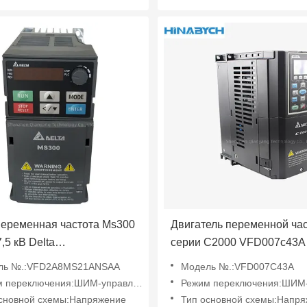
переменная частота Ms300
Двигатель переменной ча
,5 кВ Delta
серии C2000 VFD007c43A
8MS21ANSAA
VFD015c43A Delta VFD02
ль №.:VFD2A8MS21ANSAA
Модель №.:VFD007C43A
 переключения:ШИМ-управление
Режим переключения:ШИМ-упр
сновной схемы:Напряжение
Тип основной схемы:Напр