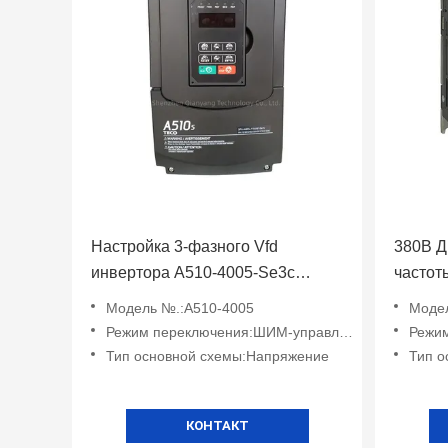
Настройка 3-фазного Vfd
380В Д
инвертора A510-4005-Se3c
частот
18.5kw Точный контроль
2p5/20
Модель №.:A510-4005
Моде
крутящего момента скорости
Двигат
Режим переключения:ШИМ-управление
Режим
Тип основной схемы:Напряжение
Тип о
КОНТАКТ