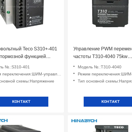
вольтный Teco S310+-401
Управление PWM переме
 тормозной функцией
частоты T310-4040 75kw
03/405-H3bcdc
переменной скорости для
ь №.:S310-401
Модель №.:T310-4040
вентилятора
 переключения:ШИМ-управление
Режим переключения:ШИМ-упр
сновной схемы:Напряжение
Тип основной схемы:Напр
КОНТАКТ
КОНТАКТ