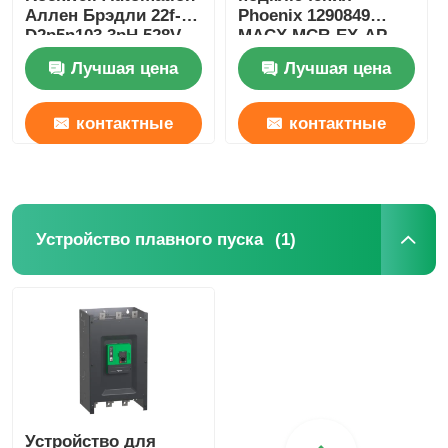
Аллен Брэдли 22f-
Phoenix 1290849
D2p5n103 3pH 528V
MACX MCR-EX-AP-
0.75kw Powerflex
2T-2I-SP Compact
Лучшая цена
Лучшая цена
контактные
контактные
данные
данные
(1)
Устройство плавного пуска
Устройство для