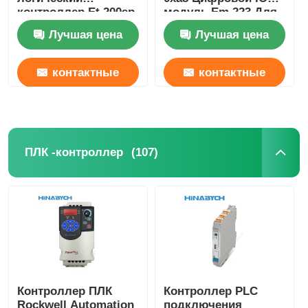
контроллер Et 200sp
модуль Em 223 Для
Siemens 6es7193-
S7-22X ЦПУ 16 Di 24V
Лучшая цена
Лучшая цена
6bp20-0ba0
DC
контактные
контактные
данные
данные
(107)
ПЛК -контроллер
Контроллер ПЛК
Контроллер PLC
Rockwell Automation
подключения