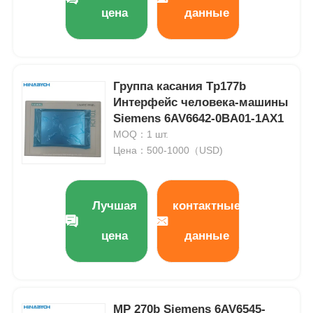
цена
данные
Группа касания Tp177b
Интерфейс человека-машины
Siemens 6AV6642-0BA01-1AX1
MOQ：1 шт.
Цена：500-1000（USD)
Лучшая
контактные
цена
данные
MP 270b Siemens 6AV6545-