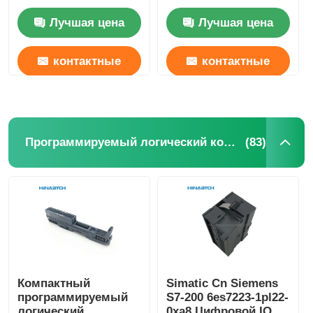
0,75kw VFD привод
/402/403/405-H3bcdc
Лучшая цена
Лучшая цена
Teco
контактные
контактные
данные
данные
(83)
Программируемый логический контроллер
Компактный
Simatic Cn Siemens
программируемый
S7-200 6es7223-1pl22-
логический
0xa8 Цифровой IO