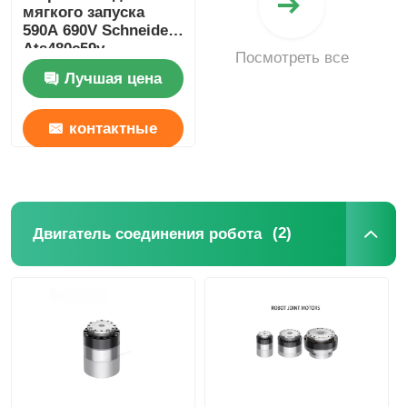
мягкого запуска
590A 690V Schneider
Ats480c59y
Посмотреть все
Электрический
Лучшая цена
мягкий стартер для
промышленности
контактные
данные
(2)
Двигатель соединения робота