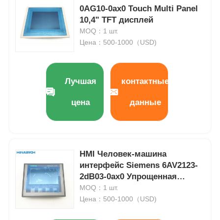
0AG10-0ax0 Touch Multi Panel
10,4" TFT дисплей
MOQ：1 шт.
Цена：500-1000（USD)
Лучшая
контактные
цена
данные
HMI Человек-машина
Главная страница
интерфейс Siemens 6AV2123-
2dB03-0ax0 Упрощенная
Продукция
работа
MOQ：1 шт.
Цена：500-1000（USD)
О Компании