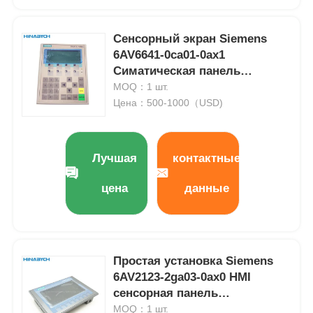
Устройство плавного пуска
Сенсорный экран Siemens
6AV6641-0ca01-0ax1
Симатическая панель
Двигатель соединения робота
оператора 4,5 "дисплей
MOQ：1 шт.
Цена：500-1000（USD)
Интерфейс человеческой машины
Лучшая
контактные
редуктор шестерни
цена
данные
СЕРВОМОТОР ПЕРЕМЕННОГО ТОКА
Простая установка Siemens
6AV2123-2ga03-0ax0 HMI
сенсорная панель
энергоэффективна
MOQ：1 шт.