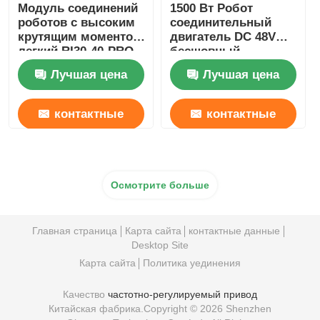
Модуль соединений
1500 Вт Робот
роботов с высоким
соединительный
крутящим моментом
двигатель DC 48V
легкий RI30-40-PRO
бесшовный
Промышленная
сервомотор
Лучшая цена
Лучшая цена
автоматизация
соединительная
скорость
регулируемая
контактные
контактные
данные
данные
Осмотрите больше
Главная страница
Карта сайта
контактные данные
Desktop Site
Карта сайта
Политика уединения
Качество
частотно-регулируемый привод
Китайская фабрика.Copyright © 2026 Shenzhen