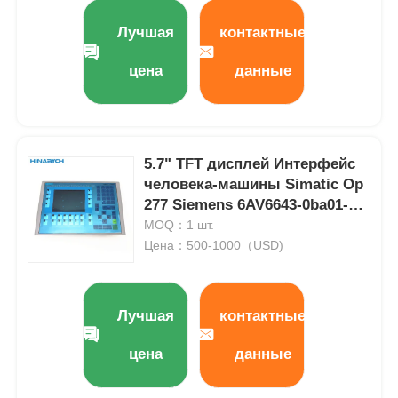
Лучшая
контактные
Наша фабрика
цена
данные
контроль качества
5.7" TFT дисплей Интерфейс
контактные данные
человека-машины Simatic Op
277 Siemens 6AV6643-0ba01-
Отправить запрос
1ax0
MOQ：1 шт.
Цена：500-1000（USD)
частотно-регулируемый привод
Лучшая
контактные
Программируемый логический контроллер
цена
данные
ПЛК -контроллер