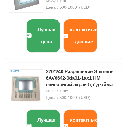
Siemens 6AV6643-0CD01-1ax1
MOQ：1 шт.
Цена：500-1000（USD)
Лучшая
контактные
цена
данные
320*240 Разрешение Siemens
6AV6642-0da01-1ax1 HMI
сенсорный экран 5,7 дюйма
MOQ：1 шт.
Цена：500-1000（USD)
Лучшая
контактные