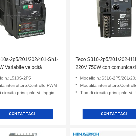
510s-2p5/201/202/401-Sh1-
Teco S310-2p5/201/202-H1
 Variabile velocità
220V 750W con comunicaz
lo n.:L510S-2P5
Modello n.:S310-2P5/201/202
tà interruttore:Controllo PWM
Modalità interruttore:Contro
i circuito principale:Voltaggio
Tipo di circuito principale:Vol
CONTATTACI
CONTATTACI