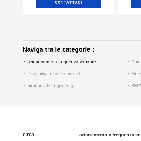
CONTATTACI
Naviga tra le categorie：
azionamento a frequenza variabile
Cont
Dispositivo di avvio morbido
Moto
riduttore dell'ingranaggio
SER
circa
azionamento a frequenza var