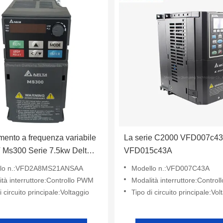
ento a frequenza variabile
La serie C2000 VFD007c4
 Ms300 Serie 7.5kw Delta
VFD015c43A
8MS21ANSAA
llo n.:VFD2A8MS21ANSAA
Modello n.:VFD007C43A
tà interruttore:Controllo PWM
Modalità interruttore:Contro
i circuito principale:Voltaggio
Tipo di circuito principale:Vol