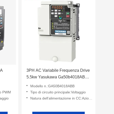
3A
3PH AC Variabile Frequenza Drive
5.5kw Yasukawa Ga50b4018ABB
Per Industria
Modello n.:GA50B4018ABB
llo PWM
Tipo di circuito principale:Voltaggio
taggio
Natura dell'alimentazione in CC:Azionamento di corrente a frequenza variabile