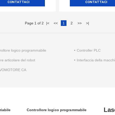
CONTATTACI
CONTATTACI
Page 1 of 2
|
<
<<
1
2
>>
>
|
rollore logico programmabile
Controller PLC
re articolare del robot
Interfaccia della macc
VOMOTORE CA
Las
iabile
Controllore logico programmabile