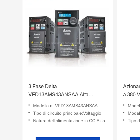
3 Fase Delta
Azionam
VFD13AMS43ANSAA Alta
a 380 V
precisione e stabilità Risparmio
VFD2A
Modello n.:VFD13AMS43ANSAA
Mode
energetico
Tipo di circuito principale:Voltaggio
Modali
Natura dell'alimentazione in CC:Azionamento di corrente a frequenza variabile
Tipo d