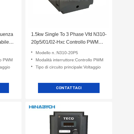
quenza
1.5kw Single To 3 Phase Vfd N310-
bile
20p5/01/02-Hxc Controllo PWM
p
Risparmio energetico
Modello n.:N310-20P5
llo PWM
Modalità interruttore:Controllo PWM
taggio
Tipo di circuito principale:Voltaggio
CONTATTACI