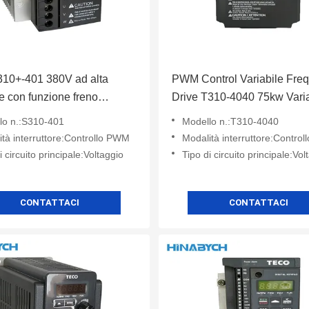
310+-401 380V ad alta
PWM Control Variabile Fre
e con funzione freno
Drive T310-4040 75kw Varia
03/405-H3bcdc
Velocità Drive Per Fan Pum
lo n.:S310-401
Modello n.:T310-4040
tà interruttore:Controllo PWM
Modalità interruttore:Contro
i circuito principale:Voltaggio
Tipo di circuito principale:Vol
CONTATTACI
CONTATTACI