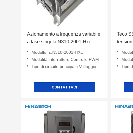
Azionamento a frequenza variabile
Teco S
a fase singola N310-2001-Hxc
tension
220V 0,75kw VFD Drive Teco
/402/4
Modello n.:N310-2001-HXC
Model
Modalità interruttore:Controllo PWM
Modali
Tipo di circuito principale:Voltaggio
Tipo d
CONTATTACI