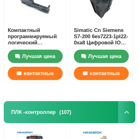
Компактный
Simatic Cn Siemens
программируемый
S7-200 6es7223-1pl22-
логический
0xa8 Цифровой IO
контроллер Et 200sp
модуль Em 223 Для
Siemens 6es7193-
S7-22X ЦПУ 16 Di 24V
Лучшая цена
Лучшая цена
6bp20-0ba0
DC
контактные
контактные
данные
данные
Главная страница
(107)
ПЛК -контроллер
Продукция
О Компании