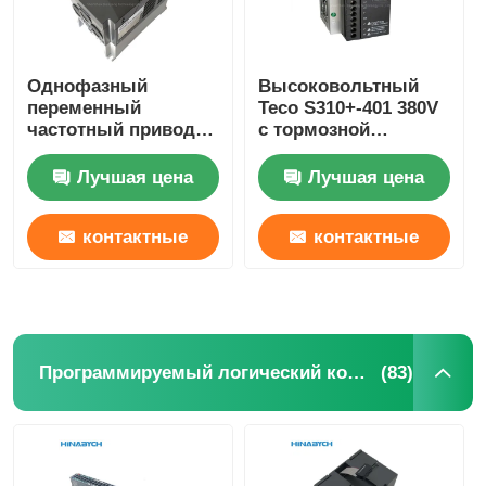
Однофазный
Высоковольтный
переменный
Teco S310+-401 380V
частотный привод
с тормозной
N310-2001-Hxc 220V
функцией
0,75kw VFD привод
/402/403/405-H3bcdc
Лучшая цена
Лучшая цена
Teco
контактные
контактные
данные
данные
(83)
Программируемый логический контроллер