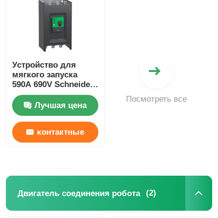
Устройство плавного пуска
Двигатель соединения робота
Устройство для
мягкого запуска
590A 690V Schneider
Интерфейс человеческой машины
Ats480c59y
Посмотреть все
Электрический
Лучшая цена
мягкий стартер для
редуктор шестерни
промышленности
контактные
СЕРВОМОТОР ПЕРЕМЕННОГО ТОКА
данные
(2)
Двигатель соединения робота