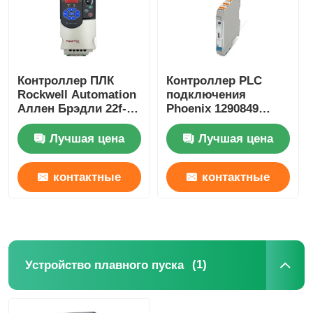
Наша фабрика
Контроллер ПЛК
Контроллер PLC
контроль качества
Rockwell Automation
подключения
Аллен Брэдли 22f-
Phoenix 1290849
D2p5n103 3pH 528V
MACX MCR-EX-AP-
контактные данные
0.75kw Powerflex
2T-2I-SP Compact
Лучшая цена
Лучшая цена
Отправить запрос
контактные
контактные
данные
данные
частотно-регулируемый привод
Программируемый логический контроллер
(1)
Устройство плавного пуска
ПЛК -контроллер