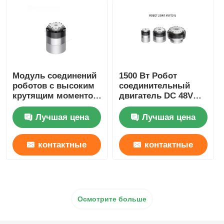
Модуль соединений
1500 Вт Робот
роботов с высоким
соединительный
крутящим моментом
двигатель DC 48V
легкий RI30-40-PRO
бесшовный
Промышленная
сервомотор
Лучшая цена
Лучшая цена
автоматизация
соединительная
скорость
контактные
контактные
регулируемая
данные
данные
Осмотрите больше