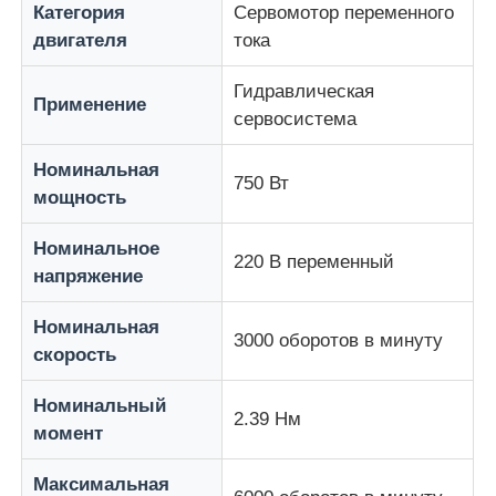
Категория
Сервомотор переменного
двигателя
тока
Устройство плавного пуска
Гидравлическая
Применение
сервосистема
Двигатель соединения робота
Номинальная
750 Вт
мощность
Интерфейс человеческой машины
Номинальное
220 В переменный
редуктор шестерни
напряжение
Номинальная
СЕРВОМОТОР ПЕРЕМЕННОГО ТОКА
3000 оборотов в минуту
скорость
Номинальный
2.39 Нм
момент
Максимальная