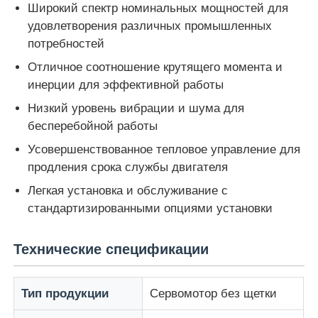
Широкий спектр номинальных мощностей для
удовлетворения различных промышленных
Наша фабрика
потребностей
Отличное соотношение крутящего момента и
инерции для эффективной работы
контроль качества
Низкий уровень вибрации и шума для
бесперебойной работы
контактные данные
Усовершенствованное тепловое управление для
продления срока службы двигателя
Отправить запрос
Легкая установка и обслуживание с
стандартизированными опциями установки
частотно-регулируемый привод
Технические спецификации
Программируемый логический контроллер
Тип продукции
Сервомотор без щетки
ПЛК -контроллер