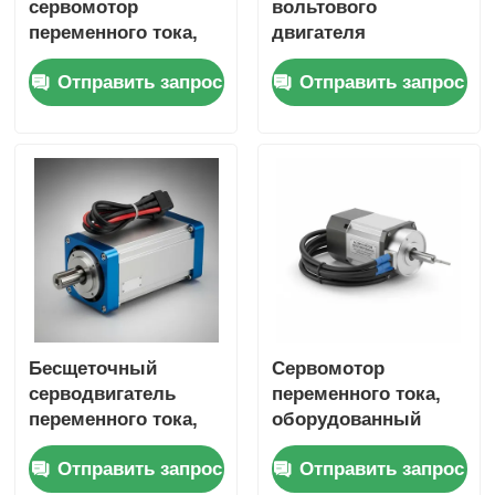
сервомотор
вольтового
переменного тока,
двигателя
предназначенный
постоянного тока с
Отправить запрос
Отправить запрос
для непрерывной
сервоприводом,
работы и точного
обеспечивающего
позиционирования в
точное
автоматизированных
позиционирование и
производственных
долговечность,
системах
подходит для
применений в
станках с ЧПУ
Бесщеточный
Сервомотор
серводвигатель
переменного тока,
переменного тока,
оборудованный
разработанный для
обратной связью
Отправить запрос
Отправить запрос
точного
резюме,