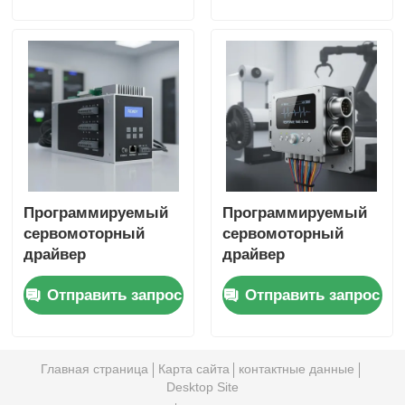
позиционирования и
обеспечивающий
регулирования
точное управление
скорости в
движением в
автоматизированных
автоматизированных
производственных
производственных
процессах
системах
Программируемый
Программируемый
сервомоторный
сервомоторный
драйвер
драйвер
переменного тока с
переменного тока,
Отправить запрос
Отправить запрос
несколькими
обеспечивающий
коммуникационными
быстрое время
интерфейсами и
отклика,
легкой интеграцией
подходящий для
Главная страница
Карта сайта
контактные данные
в сети
печатных машин и
Desktop Site
автоматизации
интеграции