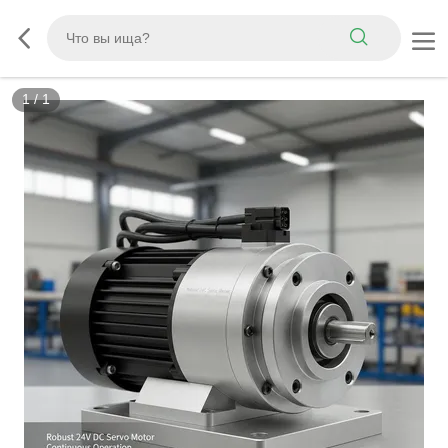
1
/
1