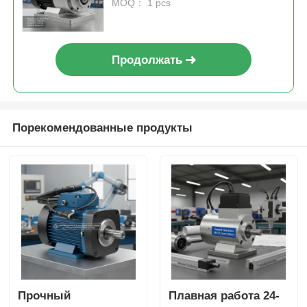
точного позиционирования в
MOQ： 1 pcs
промышленном
оборудовании
Продолжать
Порекомендованные продукты
Прочный
Плавная работа 24-