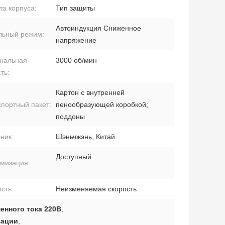
а корпуса:
Тип защиты
Автоиндукция Сниженное
льный режим:
напряжение
нальная
3000 об/мин
ть:
Картон с внутренней
портный пакет:
пенообразующей коробкой;
поддоны
ник:
Шэньчжэнь, Китай
Доступный
омизация:
сть:
Неизменяемая скорость
енного тока 220В
,
зации
,