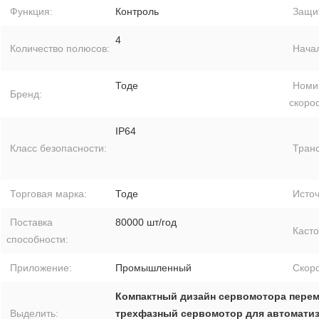
Функция:
Контроль
Защит
4
Количество полюсов:
Нача
Тоде
Номи
Бренд:
скорос
IP64
Класс безопасности:
Транс
Торговая марка:
Тоде
Источ
Поставка
80000 шт/год
Каст
способности:
Приложение:
Промышленный
Скоро
Компактный дизайн сервомотора перем
Выделить:
трехфазный сервомотор для автомати