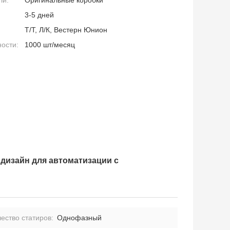
3-5 дней
Т/Т, Л/К, Вестерн Юнион
ности:
1000 шт/месяц
дизайн для автоматизации с
ество статиров:
Однофазный