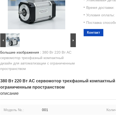
Время доставки:
Условия оплаты:
Поставка способ
Контакт
Большие изображения :
380 Вт 220 Вт AC
сервомотор трехфазный компактный
дизайн для автоматизации с ограниченным
пространством
380 Вт 220 Вт AC сервомотор трехфазный компактный 
ограниченным пространством
описание
Модель №.:
001
Колич