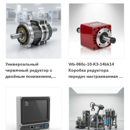
передачи мощности и
грузоподъемности в
минимизации затрат на
промышленном
техническое
оборудовании
обслуживание
Универсальный
Vrb-060c-10-K3-14bk14
червячный редуктор с
Коробка редуктора
двойным понижением,
передач настраиваемая с
разработанный для
низким уровнем шума
точного снижения
высокая точность
скорости и высокого
выходного крутящего
момента в автоматизации