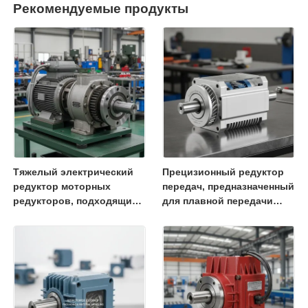
Рекомендуемые продукты
Тяжелый электрический
Прецизионный редуктор
редуктор моторных
передач, предназначенный
редукторов, подходящий
для плавной передачи
для промышленных
крутящего момента и
применений,
длительного срока
производительность и
службы в промышленных
долговечное
машинах
строительство