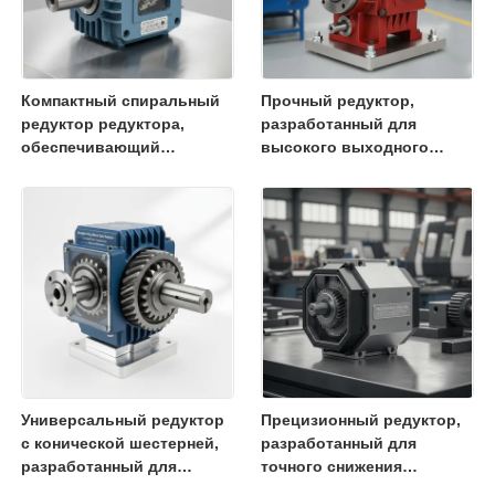
Компактный спиральный
Прочный редуктор,
редуктор редуктора,
разработанный для
обеспечивающий
высокого выходного
высокий крутящий момент
крутящего момента и
Идеально подходит для
длительного срока
упаковочных машин и
службы в приложениях
обработки материалов
промышленной
автоматизации
Универсальный редуктор
Прецизионный редуктор,
с конической шестерней,
разработанный для
разработанный для
точного снижения
обеспечения стабильной
скорости и увеличения