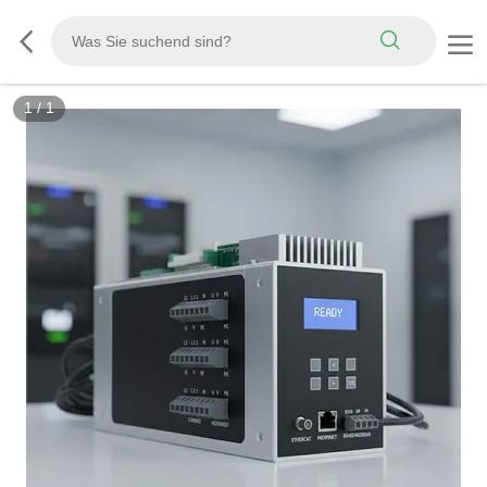
1
/
1