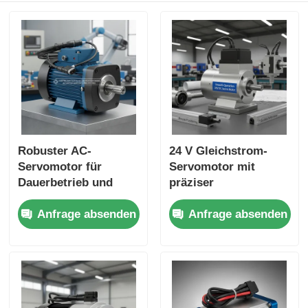
Robuster AC-
24 V Gleichstrom-
Servomotor für
Servomotor mit
Dauerbetrieb und
präziser
präzise
Positionierung und
Anfrage absenden
Anfrage absenden
Positionierung in
langlebiger Leistung
automatisierten
für CNC-
Fertigungssystemen
Anwendungen