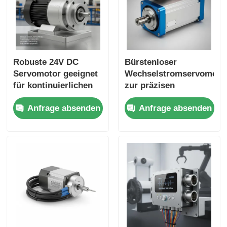
Robuste 24V DC
Bürstenloser
Servomotor geeignet
Wechselstromservomoto
für kontinuierlichen
zur präzisen
Betrieb und genaue
Positionierung und
Anfrage absenden
Anfrage absenden
Positionierung in
Geschwindigkeitskontrol
Industrieanlagen
in automatisierten
Fertigungsprozessen