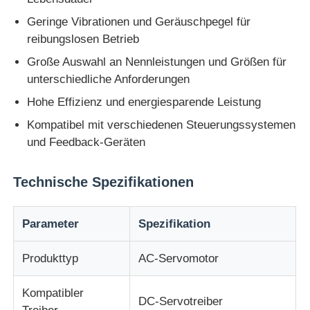
Geringe Vibrationen und Geräuschpegel für
reibungslosen Betrieb
Fabrik Tour
Große Auswahl an Nennleistungen und Größen für
unterschiedliche Anforderungen
Qualitätskontrolle
Hohe Effizienz und energiesparende Leistung
Kompatibel mit verschiedenen Steuerungssystemen
Kontakt
und Feedback-Geräten
Referenzen
Technische Spezifikationen
Antrieb mit variabler Frequenz
Parameter
Spezifikation
Produkttyp
AC-Servomotor
Speicherprogrammierbare Steuerung
Kompatibler
DC-Servotreiber
SPS -Controller