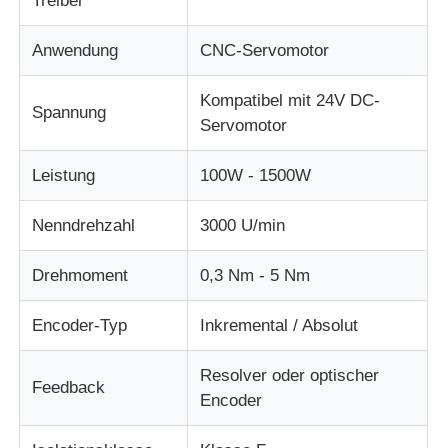
Treiber
Anwendung
CNC-Servomotor
Soft Start-Gerät
Kompatibel mit 24V DC-
Spannung
Roboter-Gelenkmotor
Servomotor
Leistung
100W - 1500W
Menschliche Maschinenschnittstelle
Nenndrehzahl
3000 U/min
Gangreduzierer
Drehmoment
0,3 Nm - 5 Nm
AC-SERVOMOTOR
Encoder-Typ
Inkremental / Absolut
Resolver oder optischer
Feedback
Encoder