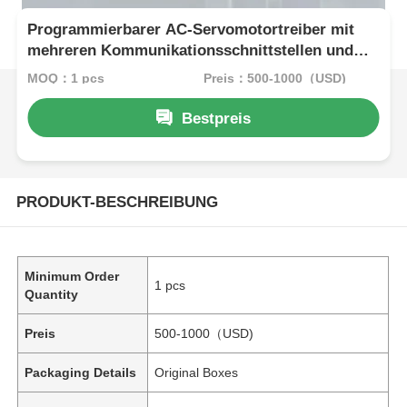
Programmierbarer AC-Servomotortreiber mit
mehreren Kommunikationsschnittstellen und
einfacher Integration in
MOQ：1 pcs
Preis：500-1000（USD)
Automatisierungsnetzwerke
Bestpreis
PRODUKT-BESCHREIBUNG
Minimum Order
1 pcs
Quantity
Preis
500-1000（USD)
Packaging Details
Original Boxes