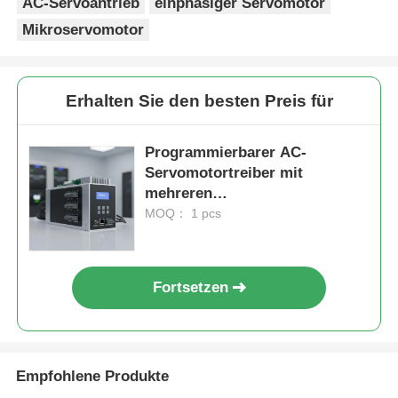
AC-Servoantrieb
einphasiger Servomotor
Mikroservomotor
Erhalten Sie den besten Preis für
Programmierbarer AC-
Servomotortreiber mit
mehreren
Kommunikationsschnittstellen
MOQ： 1 pcs
und einfacher Integration in
Automatisierungsnetzwerke
Fortsetzen
Empfohlene Produkte