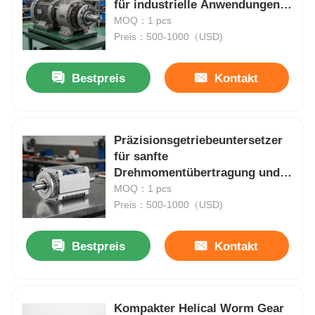
für industrielle Anwendungen,
Leistung und langlebige
MOQ：1 pcs
Konstruktion
Preis：500-1000（USD)
Bestpreis
Kontakt
Präzisionsgetriebeuntersetzer
für sanfte
Drehmomentübertragung und
lange Lebensdauer in
MOQ：1 pcs
Industriemaschinen
Preis：500-1000（USD)
Bestpreis
Kontakt
Kompakter Helical Worm Gear