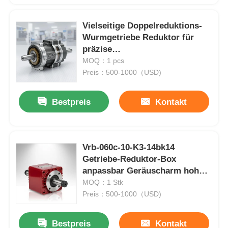
Vielseitige Doppelreduktions-
Fabrik Tour
Wurmgetriebe Reduktor für
präzise
Geschwindigkeitsreduktion und
MOQ：1 pcs
Qualitätskontrolle
hohe Drehmomentleistung in
Preis：500-1000（USD)
der Automatisierung entwickelt
Kontakt
Bestpreis
Kontakt
Referenzen
Vrb-060c-10-K3-14bk14
Antrieb mit variabler Frequenz
Getriebe-Reduktor-Box
anpassbar Geräuscharm hohe
Genauigkeit
MOQ：1 Stk
Speicherprogrammierbare Steuerung
Preis：500-1000（USD)
SPS -Controller
Bestpreis
Kontakt