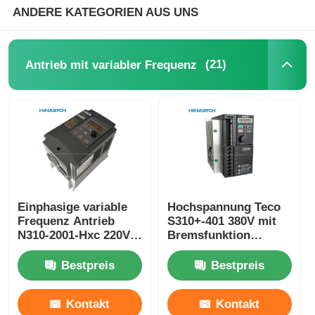
ANDERE KATEGORIEN AUS UNS
(21)
Antrieb mit variabler Frequenz
Einphasige variable
Hochspannung Teco
Frequenz Antrieb
S310+-401 380V mit
N310-2001-Hxc 220V
Bremsfunktion
0,75kw VFD Antrieb
/402/403/405-H3bcdc
Teco
Bestpreis
Bestpreis
Kontakt
Kontakt