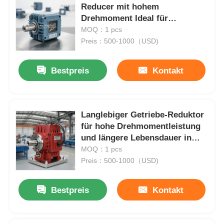
Reducer mit hohem
Drehmoment Ideal für
Verpackungsmaschinen und
MOQ：1 pcs
Materialbearbeitung
Preis：500-1000（USD)
Bestpreis
Kontakt
Langlebiger Getriebe-Reduktor
für hohe Drehmomentleistung
und längere Lebensdauer in
Anwendungen der industriellen
MOQ：1 pcs
Automatisierung
Preis：500-1000（USD)
Bestpreis
Kontakt