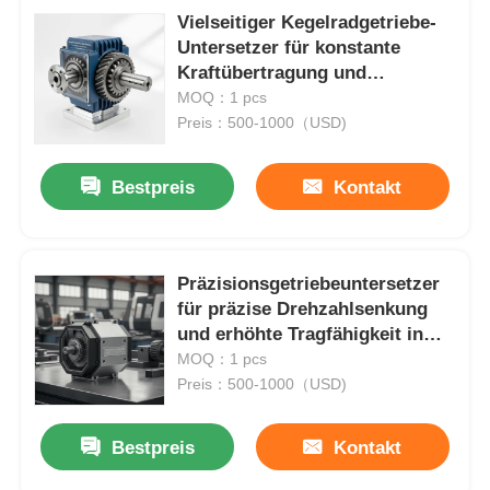
Vielseitiger Kegelradgetriebe-
Untersetzer für konstante
Kraftübertragung und
minimierten Wartungsaufwand
MOQ：1 pcs
Preis：500-1000（USD)
Bestpreis
Kontakt
Präzisionsgetriebeuntersetzer
für präzise Drehzahlsenkung
und erhöhte Tragfähigkeit in
Startseite
Industrieanlagen
MOQ：1 pcs
Preis：500-1000（USD)
Produkte
Bestpreis
Kontakt
Über uns