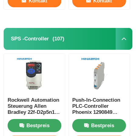
Kontakt
Kontakt
(107)
SPS -Controller
Rockwell Automation
Push-In-Connection
Steuerung Allen
PLC-Controller
Bradley 22f-D2p5n103
Phoenix 1290849
3pH 528V 0,75kw
MACX MCR-EX-AP-
Powerflex
2T-2I-SP Kompakt
Bestpreis
Bestpreis