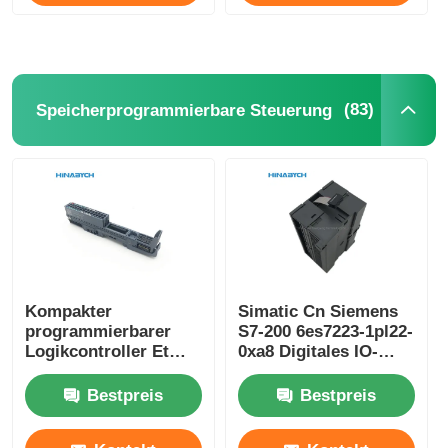
(83)
Speicherprogrammierbare Steuerung
Kompakter
Simatic Cn Siemens
programmierbarer
S7-200 6es7223-1pl22-
Logikcontroller Et
0xa8 Digitales IO-
200sp Siemens
Modul Em 223 für S7-
6es7193-6bp20-0ba0
22X CPU 16 Di 24V
Bestpreis
Bestpreis
Gleichspannung