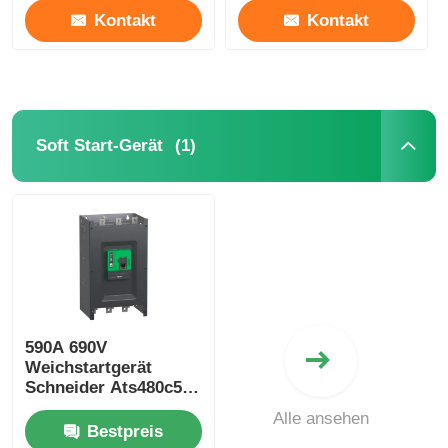
Kontakt
Kontakt
(1)
Soft Start-Gerät
590A 690V
Weichstartgerät
Schneider Ats480c59y
Elektrischer
Alle ansehen
Weichstarter für
Bestpreis
Industrie