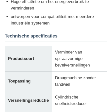
Hoge efficiëntie om het energieverbruik te
verminderen
Soft Start Device
ontworpen voor compatibiliteit met meerdere
industriële systemen
Motor van het robotgewricht
Technische specificaties
Human Machine Interface
Verminder van
Productsoort
spiraalvormige
toestelreductiemiddel
bevelversnellingen
AC-SERVOMOTOR
Draagmachine zonder
Toepassing
tandwiel
Cylindrische
Versnellingsreductie
snelheidsreducer