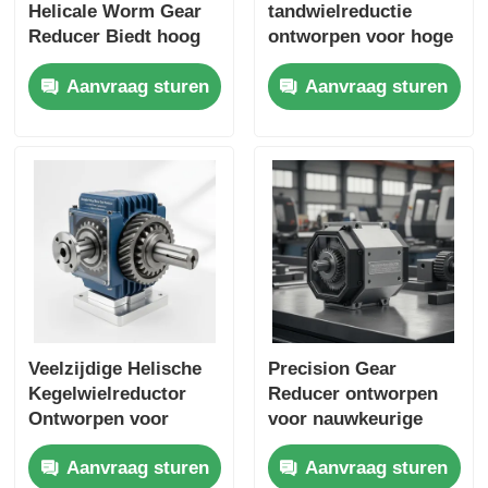
Helicale Worm Gear
tandwielreductie
Reducer Biedt hoog
ontworpen voor hoge
koppel Uitgang Ideaal
koppelafgifte en
Aanvraag sturen
Aanvraag sturen
voor
verlengde levensduur
verpakkingsmachines
in industriële
en
automatiseringsapplicati
materiaalverwerking
Veelzijdige Helische
Precision Gear
Kegelwielreductor
Reducer ontworpen
Ontworpen voor
voor nauwkeurige
Consistente
snelheidsvermindering
Aanvraag sturen
Aanvraag sturen
Krachtoverbrenging
en verbeterde