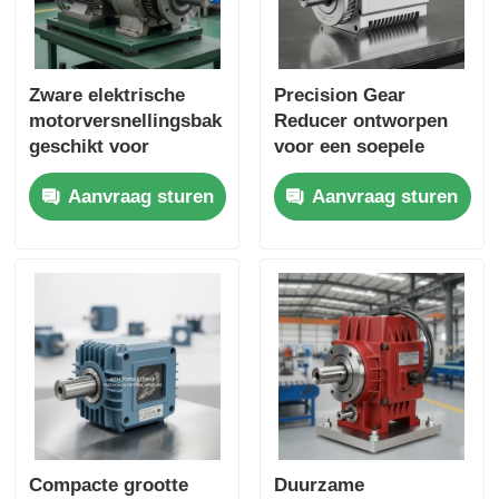
Zware elektrische
Precision Gear
motorversnellingsbak
Reducer ontworpen
geschikt voor
voor een soepele
industriële
koppeloverdracht en
Aanvraag sturen
Aanvraag sturen
toepassingen
een lange levensduur
Prestaties en
in industriële
duurzame constructie
machines
Compacte grootte
Duurzame