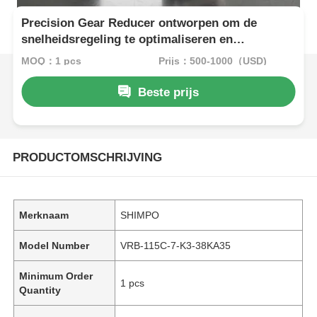
Precision Gear Reducer ontworpen om de
snelheidsregeling te optimaliseren en
consistente prestaties te garanderen in
MOQ：1 pcs
Prijs：500-1000（USD)
industriële toepassingen
Beste prijs
PRODUCTOMSCHRIJVING
Merknaam
SHIMPO
Model Number
VRB-115C-7-K3-38KA35
Minimum Order
1 pcs
Quantity