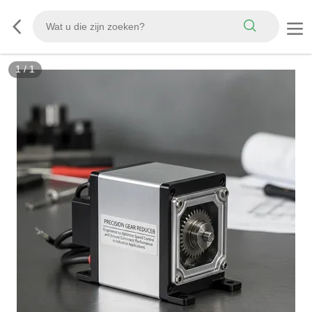
1
/
1