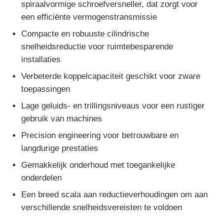
spiraalvormige schroefversneller, dat zorgt voor
een efficiënte vermogenstransmissie
Fabrieksreis
Compacte en robuuste cilindrische
snelheidsreductie voor ruimtebesparende
installaties
Kwaliteitscontrole
Verbeterde koppelcapaciteit geschikt voor zware
toepassingen
Contacteer ons
Lage geluids- en trillingsniveaus voor een rustiger
gebruik van machines
Vraag een offerte aan
Precision engineering voor betrouwbare en
langdurige prestaties
variabele frequentie aandrijving
Gemakkelijk onderhoud met toegankelijke
onderdelen
Programmeerbare logische controller
Een breed scala aan reductieverhoudingen om aan
verschillende snelheidsvereisten te voldoen
PLC -controller