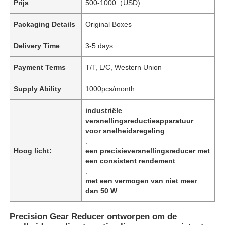
Prijs
500-1000（USD)
Packaging Details
Original Boxes
Delivery Time
3-5 days
Payment Terms
T/T, L/C, Western Union
Supply Ability
1000pcs/month
industriële
versnellingsreductieapparatuur
voor snelheidsregeling
,
Hoog licht:
een precisieversnellingsreducer met
een consistent rendement
,
met een vermogen van niet meer
dan 50 W
Precision Gear Reducer ontworpen om de