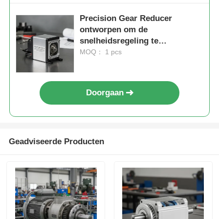
Precision Gear Reducer
ontworpen om de
snelheidsregeling te
optimaliseren en consistente
MOQ： 1 pcs
prestaties te garanderen in
industriële toepassingen
Doorgaan
Geadviseerde Producten