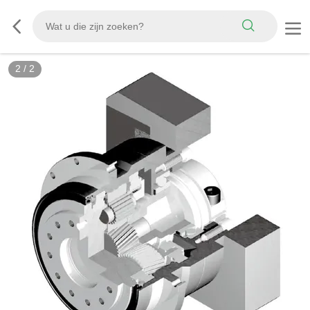
2
/
2