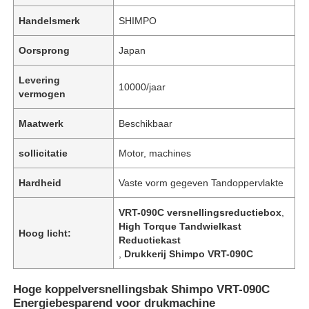
Handelsmerk
SHIMPO
Oorsprong
Japan
Levering
10000/jaar
vermogen
Maatwerk
Beschikbaar
sollicitatie
Motor, machines
Hardheid
Vaste vorm gegeven Tandoppervlakte
VRT-090C versnellingsreductiebox
,
High Torque Tandwielkast
Hoog licht:
Reductiekast
,
Drukkerij Shimpo VRT-090C
Hoge koppelversnellingsbak Shimpo VRT-090C
Energiebesparend voor drukmachine