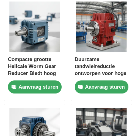
Compacte grootte
Duurzame
Helicale Worm Gear
tandwielreductie
Reducer Biedt hoog
ontworpen voor hoge
koppel Uitgang Ideaal
koppelafgifte en
Aanvraag sturen
Aanvraag sturen
voor
verlengde levensduur
verpakkingsmachines
in industriële
en
automatiseringsapplicati
materiaalverwerking