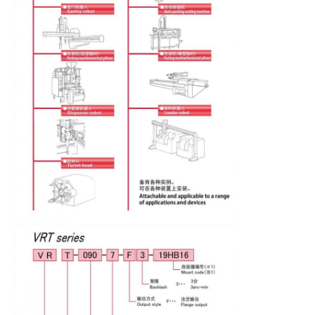
Soft Start Device
Motor van het robotgewricht
Human Machine Interface
toestelreductiemiddel
AC-SERVOMOTOR