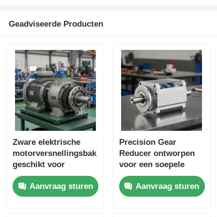
Geadviseerde Producten
Zware elektrische
Precision Gear
motorversnellingsbak
Reducer ontworpen
geschikt voor
voor een soepele
industriële
koppeloverdracht en
Aanvraag sturen
Aanvraag sturen
toepassingen
een lange levensduur
Prestaties en
in industriële
duurzame constructie
machines