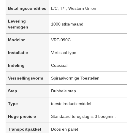
Betalingscondities
L/C, T/T, Western Union
Levering
1000 stks/maand
vermogen
Modelnr.
VRT-090C
Installatie
Verticaal type
Indeling
Coaxiaal
Versnellingsvorm
Spiraalvormige Toestellen
Stap
Dubbele stap
Type
toestelreductiemiddel
Hoge precisie
Standaard terugslag is 3 boogmin.
Transportpakket
Doos en pallet