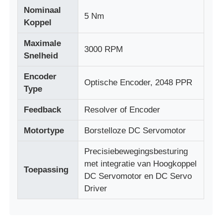
Nominaal
5 Nm
Koppel
Soft Start Device
Maximale
3000 RPM
Snelheid
Motor van het robotgewricht
Encoder
Optische Encoder, 2048 PPR
Type
Human Machine Interface
Feedback
Resolver of Encoder
toestelreductiemiddel
Motortype
Borstelloze DC Servomotor
Precisiebewegingsbesturing
AC-SERVOMOTOR
met integratie van Hoogkoppel
Toepassing
DC Servomotor en DC Servo
Driver