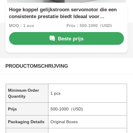
Hoge koppel gelijkstroom servomotor die een
consistente prestatie biedt Ideaal voor
geautomatiseerde productie en robotica-
MOQ：1 pcs
Prijs：500-1000（USD)
toepassingen
Beste prijs
PRODUCTOMSCHRIJVING
Minimum Order
1 pcs
Quantity
Prijs
500-1000（USD)
Packaging Details
Original Boxes