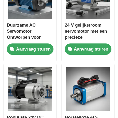
Duurzame AC
24 V gelijkstroom
Servomotor
servomotor met een
Ontworpen voor
precieze
Continue Bedrijf en
positionering en
Aanvraag sturen
Aanvraag sturen
Nauwkeurige
duurzame prestaties
Positionering in
geschikt voor CNC-
Geautomatiseerde
toepassingen
Productiesystemen
Robuuste 24V DC
Borstelloze AC-