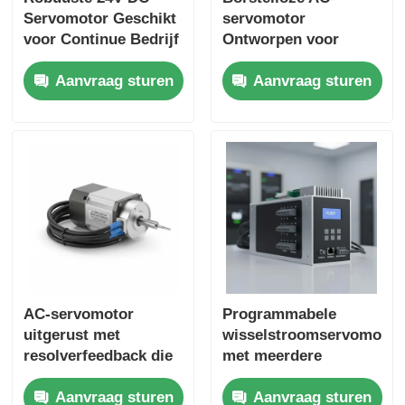
Servomotor Geschikt
servomotor
voor Continue Bedrijf
Ontworpen voor
en Nauwkeurige
Nauwkeurige
Aanvraag sturen
Aanvraag sturen
Positionering in
Positionering en
Industriële
Snelheidsregeling in
Apparatuur
Geautomatiseerde
Productieprocessen
AC-servomotor
Programmabele
uitgerust met
wisselstroomservomotor
resolverfeedback die
met meerdere
een precieze
communicatie-
Aanvraag sturen
Aanvraag sturen
bewegingsregeling in
interfaces en