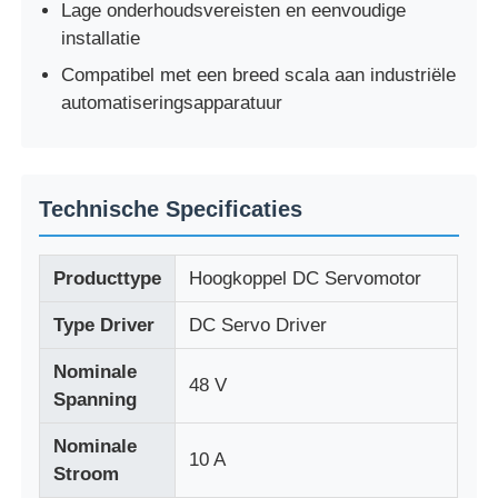
Lage onderhoudsvereisten en eenvoudige
installatie
Fabrieksreis
Compatibel met een breed scala aan industriële
automatiseringsapparatuur
Kwaliteitscontrole
Contacteer ons
Technische Specificaties
Vraag een offerte aan
Producttype
Hoogkoppel DC Servomotor
Type Driver
DC Servo Driver
variabele frequentie aandrijving
Nominale
48 V
Spanning
Programmeerbare logische controller
Nominale
10 A
Stroom
PLC -controller