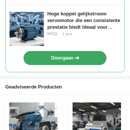
Hoge koppel gelijkstroom
servomotor die een consistente
prestatie biedt Ideaal voor
geautomatiseerde productie en
MOQ： 1 pcs
robotica-toepassingen
Doorgaan
Geadviseerde Producten