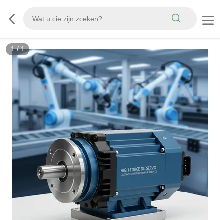
1
/
1