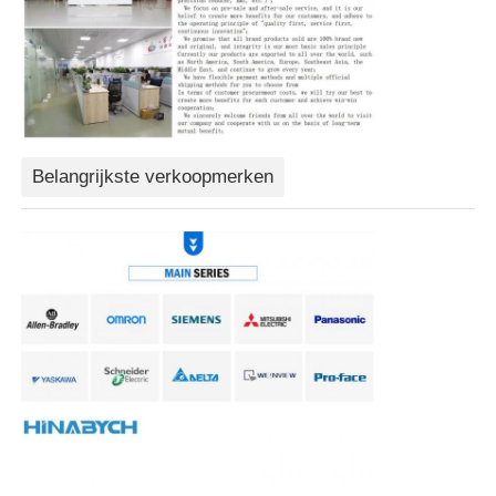
Soft Start Device
Motor van het robotgewricht
Belangrijkste verkoopmerken
Human Machine Interface
toestelreductiemiddel
AC-SERVOMOTOR