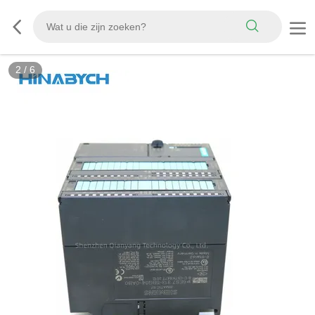
2
/
6