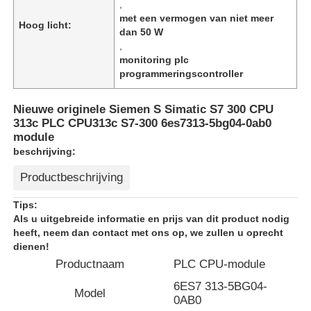
,
met een vermogen van niet meer
Hoog licht:
dan 50 W
,
monitoring plc
programmeringscontroller
Nieuwe originele Siemen S Simatic S7 300 CPU
313c PLC CPU313c S7-300 6es7313-5bg04-0ab0
module
beschrijving:
Productbeschrijving
Tips:
Thuis
Als u uitgebreide informatie en prijs van dit product nodig
heeft, neem dan contact met ons op, we zullen u oprecht
dienen!
Producten
Productnaam
PLC CPU-module
6ES7 313-5BG04-
Model
0AB0
Over ons