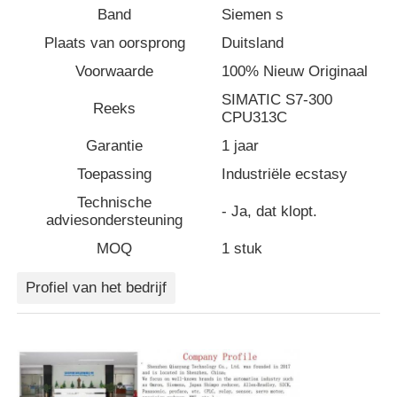
Band
Siemen s
Plaats van oorsprong
Duitsland
Fabrieksreis
Voorwaarde
100% Nieuw Originaal
SIMATIC S7-300
Kwaliteitscontrole
Reeks
CPU313C
Garantie
1 jaar
Contacteer ons
Toepassing
Industriële ecstasy
Technische
- Ja, dat klopt.
Vraag een offerte aan
adviesondersteuning
MOQ
1 stuk
variabele frequentie aandrijving
Profiel van het bedrijf
Programmeerbare logische controller
PLC -controller