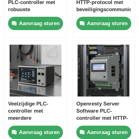
PLC-controller met
HTTP-protocol met
robuuste
beveiligingscommunicati
besturingsmogelijkheden
en 403 verboden
Aanvraag sturen
Aanvraag sturen
en 403 Verboden
foutbehandeling
beveiliging voor
industriële
automatisering
Veelzijdige PLC-
Openresty Server
controller met
Software PLC-
meerdere
controller met HTTP-
protocolcompatibiliteit
protocol en 403
Aanvraag sturen
Aanvraag sturen
en geïntegreerde HMI
verboden