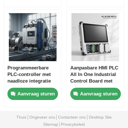
voor naadloze
toegangscontrole
industriële
voor veilige
automatisering
industriële
automatisering
Programmeerbare
Aanpasbare HMI PLC
PLC-controller met
All In One Industrial
naadloze integratie
Control Board met
ter verbetering van de
meerdere
Aanvraag sturen
Aanvraag sturen
productie-efficiëntie
communicatieprotocolle
en compatibel met
en flexibele
Honeywell DCS-
configuratieinstellingen
controllers
Thuis
Ongeveer ons
Contacteer ons
Desktop Site
Sitemap
Privacybeleid