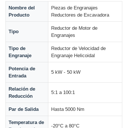
Nombre del
Piezas de Engranajes
Producto
Reductores de Excavadora
Dispositivo de Arranque Suave
Reductor de Motor de
Tipo
Motor de las articulaciones del robot
Engranajes
Tipo de
Reductor de Velocidad de
Interfaz de máquina humana
Engranaje
Engranaje Helicoidal
Potencia de
reductor del engranaje
5 kW - 50 kW
Entrada
SERVOMOTOR DE CA
Relación de
5:1 a 100:1
Reducción
Par de Salida
Hasta 5000 Nm
Temperatura de
-20°C a 80°C