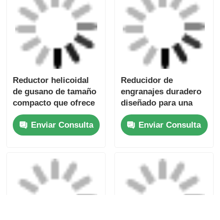
Reductor de
Reducción de
Engranajes para
engranajes de
Motor Eléctrico de
precisión diseñada
Servicio Pesado
para una transmisión
Enviar Consulta
Enviar Consulta
Adecuado para
de par suave y una
Aplicaciones
larga vida útil en
Industriales
maquinaria industrial
Construcción
Duradera y de Alto
Rendimiento