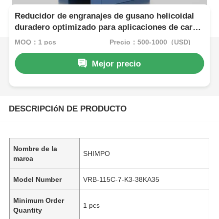
Reducidor de engranajes de gusano helicoidal
duradero optimizado para aplicaciones de carga
pesada que proporciona un par estable y niveles
MOQ：1 pcs
Precio：500-1000（USD)
mínimos de ruido
Mejor precio
DESCRIPCIóN DE PRODUCTO
Nombre de la
SHIMPO
marca
Model Number
VRB-115C-7-K3-38KA35
Minimum Order
1 pcs
Quantity