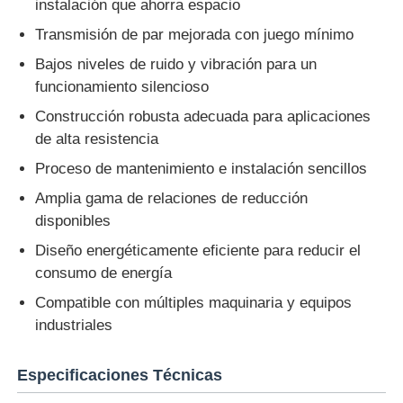
instalación que ahorra espacio
Transmisión de par mejorada con juego mínimo
Visita a la fábrica
Bajos niveles de ruido y vibración para un
funcionamiento silencioso
Control de Calidad
Construcción robusta adecuada para aplicaciones
de alta resistencia
Contacto
Proceso de mantenimiento e instalación sencillos
Amplia gama de relaciones de reducción
disponibles
Solicitar una cotización
Diseño energéticamente eficiente para reducir el
consumo de energía
variador de frecuencia
Compatible con múltiples maquinaria y equipos
industriales
Controlador lógico programable
Especificaciones Técnicas
Controlador PLC