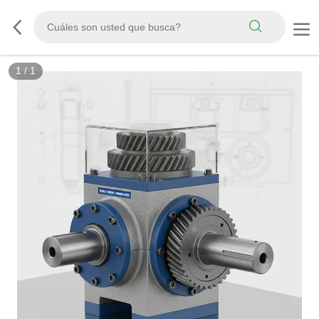
1
/
1