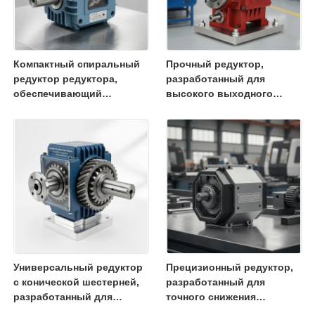
Компактный спиральный
Прочный редуктор,
редуктор редуктора,
разработанный для
обеспечивающий
высокого выходного
высокий крутящий момент
крутящего момента и
Идеально подходит для
длительного срока
упаковочных машин и
службы в приложениях
обработки материалов
промышленной
автоматизации
Универсальный редуктор
Прецизионный редуктор,
с конической шестерней,
разработанный для
разработанный для
точного снижения
обеспечения стабильной
скорости и увеличения