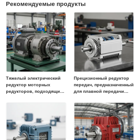
Рекомендуемые продукты
Тяжелый электрический
Прецизионный редуктор
редуктор моторных
передач, предназначенный
редукторов, подходящий
для плавной передачи
для промышленных
крутящего момента и
применений,
длительного срока
производительность и
службы в промышленных
долговечное
машинах
строительство