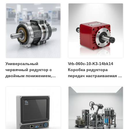
передачи мощности и
грузоподъемности в
минимизации затрат на
промышленном
техническое
оборудовании
обслуживание
Универсальный
Vrb-060c-10-K3-14bk14
червячный редуктор с
Коробка редуктора
двойным понижением,
передач настраиваемая с
разработанный для
низким уровнем шума
точного снижения
высокая точность
скорости и высокого
выходного крутящего
момента в автоматизации