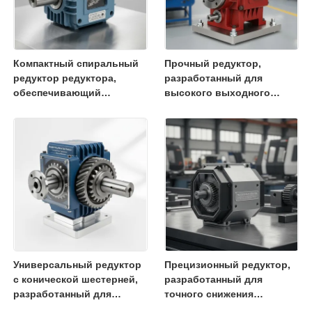
Компактный спиральный
Прочный редуктор,
редуктор редуктора,
разработанный для
обеспечивающий
высокого выходного
высокий крутящий момент
крутящего момента и
Идеально подходит для
длительного срока
упаковочных машин и
службы в приложениях
обработки материалов
промышленной
автоматизации
Универсальный редуктор
Прецизионный редуктор,
с конической шестерней,
разработанный для
разработанный для
точного снижения
обеспечения стабильной
скорости и увеличения