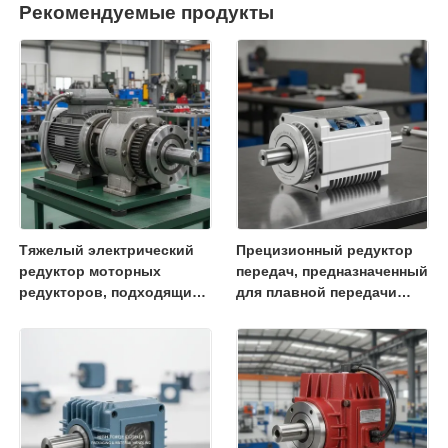
Рекомендуемые продукты
Тяжелый электрический
Прецизионный редуктор
редуктор моторных
передач, предназначенный
редукторов, подходящий
для плавной передачи
для промышленных
крутящего момента и
применений,
длительного срока
производительность и
службы в промышленных
долговечное
машинах
строительство