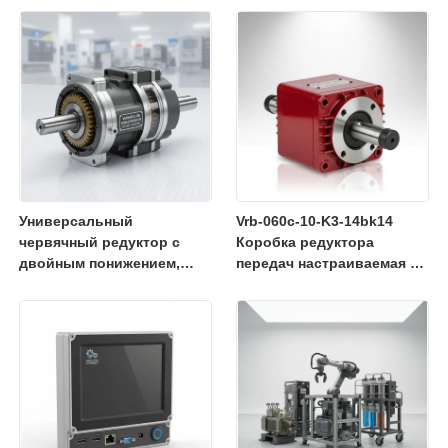
передачи мощности и
грузоподъемности в
минимизации затрат на
промышленном
техническое
оборудовании
обслуживание
Универсальный
Vrb-060c-10-K3-14bk14
червячный редуктор с
Коробка редуктора
двойным понижением,
передач настраиваемая с
разработанный для
низким уровнем шума
точного снижения
высокая точность
скорости и высокого
выходного крутящего
момента в автоматизации