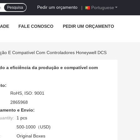
Pedir um orçamento
|
Portuguese
Pesquisa
DADE
FALE CONOSCO
PEDIR UM ORÇAMENTO
dução E Compatível Com Controladores Honeywell DCS
do a eficiência da produção e compatível com
to:
RoHS, ISO: 9001
2865968
amento e Envio:
antity:
1 pcs
500-1000（USD)
:
Original Boxes