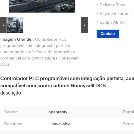
Delivery Time:
Payment Terms:
Supply Ability:
Contato
Imagem Grande :
Controlador PLC
programável com integração perfeita,
aumentando a eficiência da produção e
compatível com controladores Honeywell
DCS
Controlador PLC programável com integração perfeita, au
compatível com controladores Honeywell DCS
descrição
Server:
openresty
Permi
Resource:
Unavailable
Serve