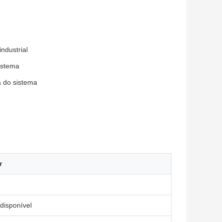
ndustrial
istema
a do sistema
r
disponível