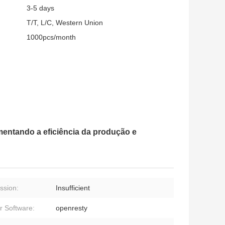
3-5 days
T/T, L/C, Western Union
1000pcs/month
mentando a eficiência da produção e
ssion:
Insufficient
r Software:
openresty