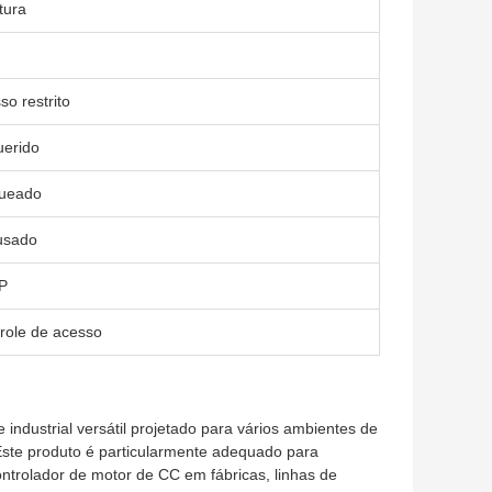
tura
so restrito
erido
queado
usado
P
role de acesso
ndustrial versátil projetado para vários ambientes de
.Este produto é particularmente adequado para
ntrolador de motor de CC em fábricas, linhas de