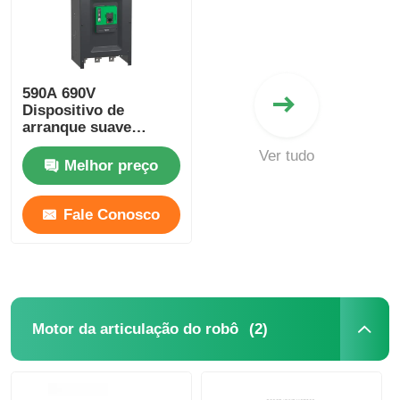
590A 690V
Dispositivo de
arranque suave
Schneider Ats480c59y
Ver tudo
Electric Soft Starter
Melhor preço
para Industrial
Fale Conosco
(2)
Motor da articulação do robô