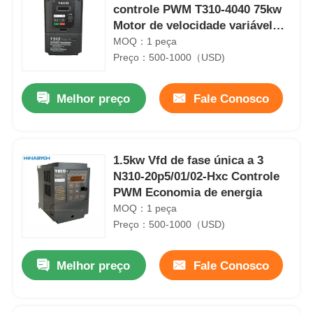
controle PWM T310-4040 75kw
Motor de velocidade variável
para bomba de ventilador
MOQ：1 peça
Preço：500-1000（USD)
Melhor preço
Fale Conosco
1.5kw Vfd de fase única a 3
N310-20p5/01/02-Hxc Controle
PWM Economia de energia
MOQ：1 peça
Preço：500-1000（USD)
Melhor preço
Fale Conosco