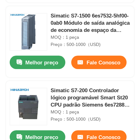
Simatic S7-1500 6es7532-5hf00-
0ab0 Módulo de saída analógica
de economia de espaço da
Siemens
MOQ：1 peça
Preço：500-1000（USD)
Melhor preço
Fale Conosco
Simatic S7-200 Controlador
lógico programável Smart St20
CPU padrão Siemens 6es7288-
1st20-0AA1
MOQ：1 peça
Preço：500-1000（USD)
Melhor preço
Fale Conosco