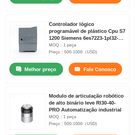
Controlador lógico
programável de plástico Cpu S7
1200 Siemens 6es7223-1pl32-
0xb0
MOQ：1 peça
Preço：500-1000（USD)
Melhor preço
Fale Conosco
Casa
Modulo de articulação robótico
de alto binário leve RI30-40-
PRO Automatização industrial
Produtos
MOQ：1 peça
Preço：500-1000（USD)
Quem Somos