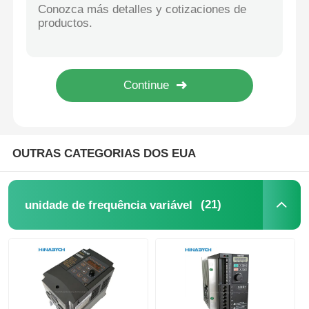
Novo e original PLC para módulo Siemen S 6es7318-3EL01-0ab0 Unidade Central de Processamento Simatic S7-300
Novo Original Omron Automação Controle Cpm1a PLC Unidade de Entrada e Saída Cpm1a-20EDR1
Dispositivo de Arranque Suave
Amplificador de Fibra Óptica Original Omron E3X-Na11 Sensor de Interruptor Fotoelétrico
Novo e original PLC para Siemens S 6es7315-2fj14-0ab0 Módulo Controlador Simatic S7-300 PLC
Motor da articulação do robô
Novo Módulo Original 6es7314-6cg03-0ab0 PLC Siemens Simatic S7-300
My2n-J DC24V My2n-GS My4n-J My4n-GS Ly2n Relés de Potência em Miniatura Omron
Interface da máquina humana
OUTRAS CATEGORIAS DOS EUA
redutor da engrenagem
(21)
unidade de frequência variável
SERVO MOTOR CA