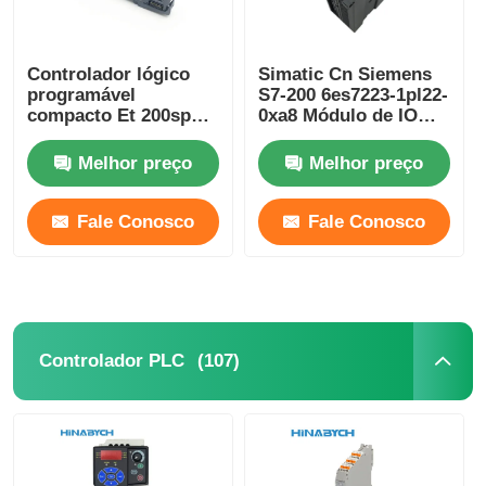
Controlador lógico
Simatic Cn Siemens
programável
S7-200 6es7223-1pl22-
compacto Et 200sp
0xa8 Módulo de IO
Siemens 6es7193-
Digital Em 223 Para
6bp20-0ba0
S7-22X CPU 16 Di 24V
Melhor preço
Melhor preço
DC
Fale Conosco
Fale Conosco
(107)
Controlador PLC