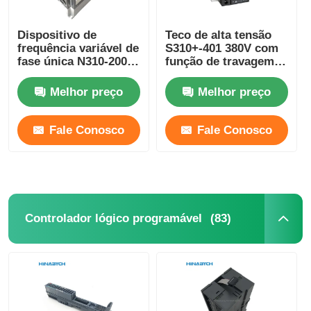
Dispositivo de
Teco de alta tensão
frequência variável de
S310+-401 380V com
fase única N310-2001-
função de travagem
Hxc 220V 0,75kw VFD
/402/403/405-H3bcdc
Drive Teco
Melhor preço
Melhor preço
Fale Conosco
Fale Conosco
(83)
Controlador lógico programável