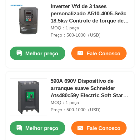
Inverter Vfd de 3 fases
personalizado A510-4005-Se3c
18.5kw Controle de torque de
velocidade preciso
MOQ：1 peça
Preço：500-1000（USD)
Melhor preço
Fale Conosco
590A 690V Dispositivo de
arranque suave Schneider
Ats480c59y Electric Soft Starter
para Industrial
MOQ：1 peça
Preço：500-1000（USD)
Melhor preço
Fale Conosco