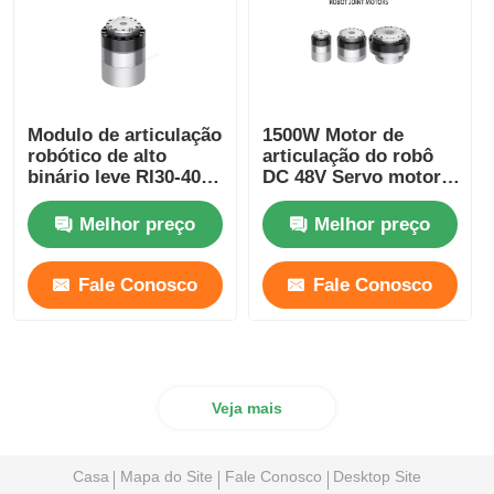
Modulo de articulação
1500W Motor de
robótico de alto
articulação do robô
binário leve RI30-40-
DC 48V Servo motor
PRO Automatização
sem escovas
industrial
velocidade da
Melhor preço
Melhor preço
articulação ajustável
Fale Conosco
Fale Conosco
Veja mais
Casa
Mapa do Site
Fale Conosco
Desktop Site