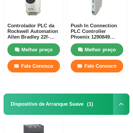
Controlador PLC da
Push In Connection
Rockwell Automation
PLC Controller
Allen Bradley 22f-
Phoenix 1290849
D2p5n103 3pH 528V
MACX MCR-EX-AP-
0,75kw Powerflex
2T-2I-SP Compact
Melhor preço
Melhor preço
Fale Conosco
Fale Conosco
(1)
Dispositivo de Arranque Suave