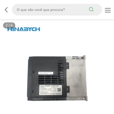
2
/
6