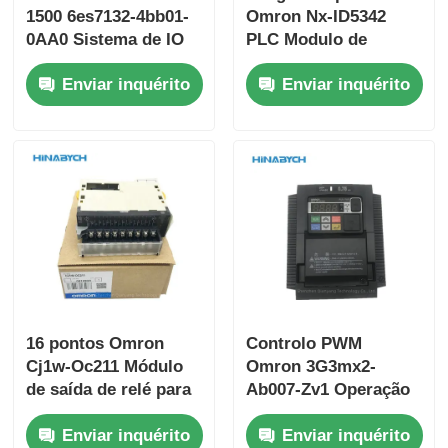
1500 6es7132-4bb01-
Omron Nx-ID5342
0AA0 Sistema de IO
PLC Modulo de
distribuído da
entrada digital
Enviar inquérito
Enviar inquérito
Siemens
Eficiência energética
16 pontos Omron
Controlo PWM
Cj1w-Oc211 Módulo
Omron 3G3mx2-
de saída de relé para
Ab007-Zv1 Operação
controlo
de segurança com
Enviar inquérito
Enviar inquérito
determinístico
protecção contra