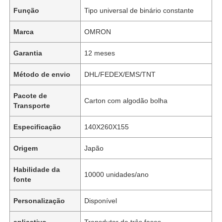
Função
Tipo universal de binário constante
Marca
OMRON
Garantia
12 meses
Método de envio
DHL/FEDEX/EMS/TNT
Pacote de
Carton com algodão bolha
Transporte
Especificação
140X260X155
Origem
Japão
Habilidade da
10000 unidades/ano
fonte
Personalização
Disponível
aplicativo
Transdutor de três fases