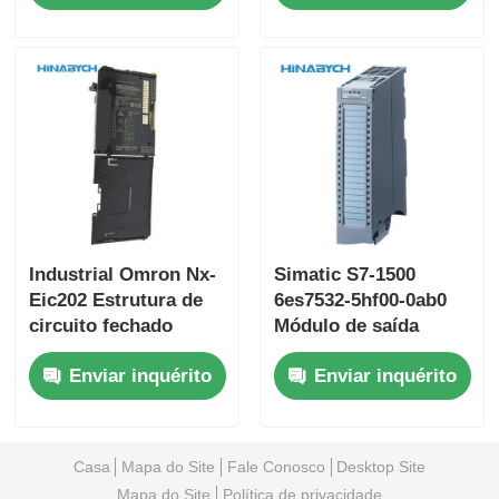
corrente
Industrial Omron Nx-
Simatic S7-1500
Eic202 Estrutura de
6es7532-5hf00-0ab0
circuito fechado
Módulo de saída
Estável Fácil
analógica de
Enviar inquérito
Enviar inquérito
manutenção
economia de espaço
da Siemens
Casa
Mapa do Site
Fale Conosco
Desktop Site
Mapa do Site
Política de privacidade