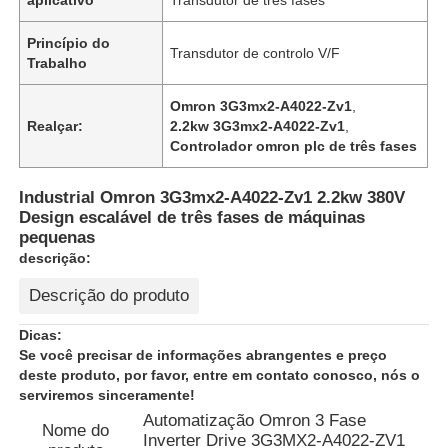
Princípio do
Transdutor de controlo V/F
Trabalho
Omron 3G3mx2-A4022-Zv1
,
Realçar:
2.2kw 3G3mx2-A4022-Zv1
,
Controlador omron plc de três fases
Industrial Omron 3G3mx2-A4022-Zv1 2.2kw 380V
Design escalável de três fases de máquinas
pequenas
descrição:
Descrição do produto
Casa
Dicas:
Se você precisar de informações abrangentes e preço
deste produto, por favor, entre em contato conosco, nós o
Produtos
serviremos sinceramente!
Automatização Omron 3 Fase
Nome do
Inverter Drive 3G3MX2-A4022-ZV1
Quem Somos