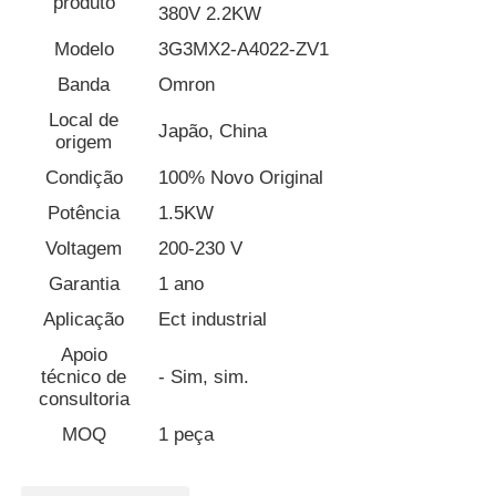
produto
380V 2.2KW
Modelo
3G3MX2-A4022-ZV1
Fábrica
Banda
Omron
Local de
Japão, China
Controle de Qualidade
origem
Condição
100% Novo Original
Fale Conosco
Potência
1.5KW
Voltagem
200-230 V
Pedir um orçamento
Garantia
1 ano
Aplicação
Ect industrial
unidade de frequência variável
Apoio
técnico de
- Sim, sim.
consultoria
Controlador lógico programável
MOQ
1 peça
Controlador PLC