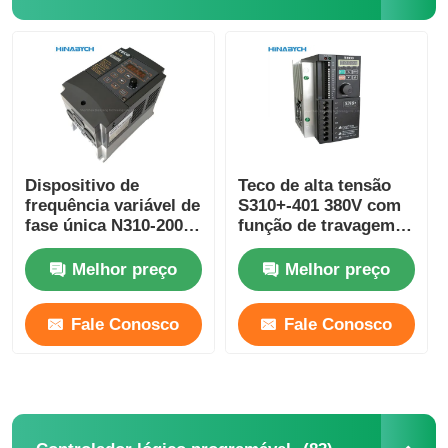
Fábrica
Controle de Qualidade
Fale Conosco
Dispositivo de
Teco de alta tensão
frequência variável de
S310+-401 380V com
fase única N310-2001-
função de travagem
Hxc 220V 0,75kw VFD
/402/403/405-H3bcdc
Pedir um orçamento
Drive Teco
Melhor preço
Melhor preço
unidade de frequência variável
Fale Conosco
Fale Conosco
Controlador lógico programável
Controlador PLC