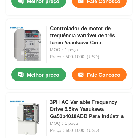
Melhor preço
Fale Conosco
Controlador de motor de
frequência variável de três
fases Yasukawa Cimr-
Jb4a0011bba
MOQ：1 peça
Preço：500-1000（USD)
Melhor preço
Fale Conosco
3PH AC Variable Frequency
Drive 5.5kw Yasukawa
Ga50b4018ABB Para Indústria
MOQ：1 peça
Preço：500-1000（USD)