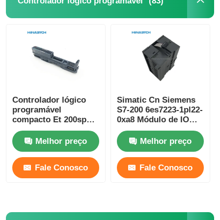
(83)
Controlador lógico programável
Dispositivo de Arranque Suave
Motor da articulação do robô
Interface da máquina humana
Controlador lógico
Simatic Cn Siemens
programável
S7-200 6es7223-1pl22-
redutor da engrenagem
compacto Et 200sp
0xa8 Módulo de IO
Siemens 6es7193-
Digital Em 223 Para
6bp20-0ba0
S7-22X CPU 16 Di 24V
Melhor preço
Melhor preço
DC
SERVO MOTOR CA
Fale Conosco
Fale Conosco