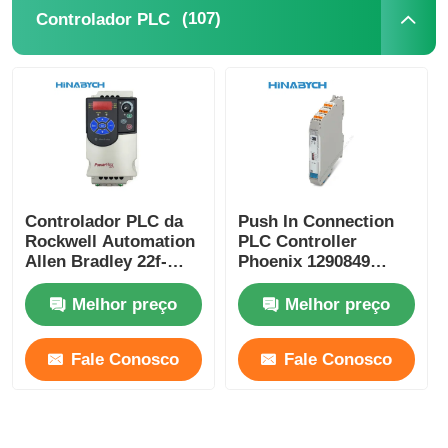
(107)
Controlador PLC
Controlador PLC da
Push In Connection
Rockwell Automation
PLC Controller
Allen Bradley 22f-
Phoenix 1290849
D2p5n103 3pH 528V
MACX MCR-EX-AP-
0,75kw Powerflex
2T-2I-SP Compact
Melhor preço
Melhor preço
Fale Conosco
Fale Conosco