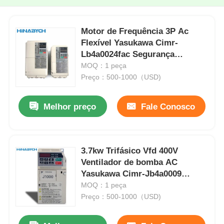
Motor de Frequência 3P Ac
Flexível Yasukawa Cimr-
Lb4a0024fac Segurança
Integrada
MOQ：1 peça
Preço：500-1000（USD)
Melhor preço
Fale Conosco
3.7kw Trifásico Vfd 400V
Ventilador de bomba AC
Yasukawa Cimr-Jb4a0009
Operação estável
MOQ：1 peça
Preço：500-1000（USD)