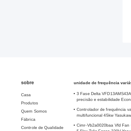
sobre
unidade de frequência variá
3 Fase Delta VFD13AMS43A
Casa
precisão e estabilidade Eco
Produtos
energia
Controlador de frequência va
Quem Somos
multifuncional 45kw Yasukaw
Fábrica
Ga70b4089 Alto binário
Cimr-Vb2a0020baa Vfd Fan C
Controle de Qualidade