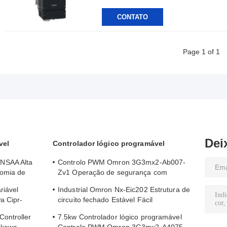
CONTATO
Page 1 of 1
Dei
vel
Controlador lógico programável
NSAA Alta
Controlo PWM Omron 3G3mx2-Ab007-
nomia de
Zv1 Operação de segurança com
protecção contra corrente
riável
Industrial Omron Nx-Eic202 Estrutura de
a Cipr-
circuito fechado Estável Fácil
manutenção
ontroller
7.5kw Controlador lógico programável