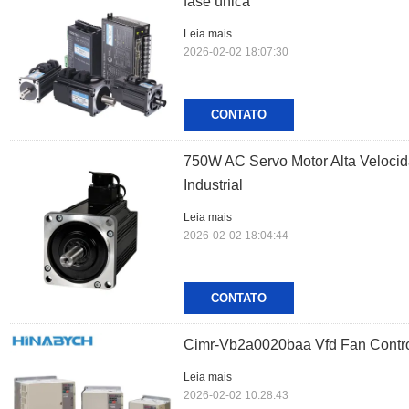
fase única
Leia mais
2026-02-02 18:07:30
CONTATO
750W AC Servo Motor Alta Velocid
Industrial
Leia mais
2026-02-02 18:04:44
CONTATO
Cimr-Vb2a0020baa Vfd Fan Contro
Leia mais
2026-02-02 10:28:43