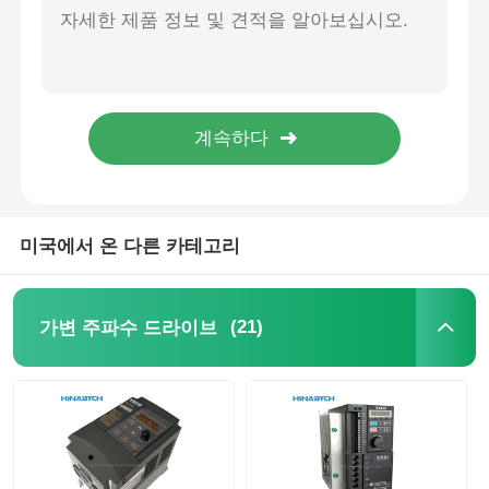
시멘 S 6es7318-3EL01-0ab0 모듈 중앙 처리 장치 Simatic S7-300에 대한 새롭고 원래 PLC
오리지널 뉴 옴론 자동화 제어 Cpm1a PLC 입력 출력 장치 Cpm1a-20EDR1
부드러운 시작 장치
Omron 정품 광섬유 증폭기 E3X-Na11 광전 스위치 센서
Siemen S 6es7315-2fj14-0ab0 컨트롤러 모듈 Simatic S7-300 PLC용 새롭고 정품 PLC
로봇 관절 모터
새 원본 6es7314-6cg03-0ab0 PLC 모듈 시멘 S 시마틱 S7-300
My2n-J DC24V My2n-GS My4n-J My4n-GS Ly2n Omron 소형 전원 릴레
휴먼 머신 인터페이스
미국에서 온 다른 카테고리
기어 하강기
(21)
가변 주파수 드라이브
AC 서보 모터