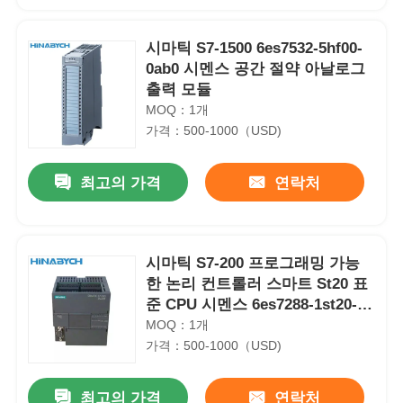
시마틱 S7-1500 6es7532-5hf00-
0ab0 시멘스 공간 절약 아날로그
출력 모듈
MOQ：1개
가격：500-1000（USD)
최고의 가격
연락처
시마틱 S7-200 프로그래밍 가능
한 논리 컨트롤러 스마트 St20 표
준 CPU 시멘스 6es7288-1st20-
0AA1
MOQ：1개
가격：500-1000（USD)
최고의 가격
연락처