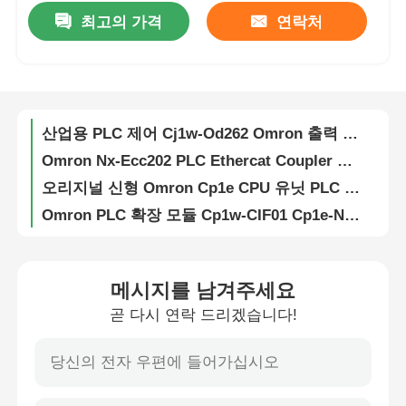
최고의 가격
연락처
새로운 Omron Cj1W-OD231 트랜지스터 출력 PLC 모듈 유닛 24VDC
공장 투어
오리지널 옴론 디지털 Cj1w-ID232 입력 모듈 32-포인트 Cj1w 시리즈 PLC
오리지널 뉴 옴론 PLC 컨트롤 Cj1w-Eip21 이더넷/IP 유닛
품질 관리
산업용 PLC 제어 Cj1w-Od262 Omron 출력 모듈
Omron Nx-Ecc202 PLC Ethercat Coupler 통신 유닛 24VDC
연락처
오리지널 신형 Omron Cp1e CPU 유닛 PLC 모듈 Cp1e-N30SDR-a
Omron PLC 확장 모듈 Cp1w-CIF01 Cp1e-N30 시리즈, Cp1e-N40 시리즈, Cp1e-N60 시리즈와 함께 사용
견적 요청
새로운 오리지널 Omron CPU Cj2m-CPU32 CPU33 CPU34 Cj2m 시리즈 PLC
새로운 오리지널 Omron Cj1w-Nc413 PLC Cj1 시리즈 PLC 위치 제어 장치
가변 주파수 드라이브
새 제품 정품 Omron PLC 타입 전원 공급 장치 Cj1w PA202
메시지를 남겨주세요
원래의 새로운 Omron PLC 프로그램 C200 모듈 C200h-Da001
곧 다시 연락 드리겠습니다!
새로운 정품 6es7972-0ba52-0xa0 PLC 모듈 (지멘스 PLC 컨트롤러 CPU 소형 모듈용)
프로그래밍 가능 논리 컨트롤러
새로운 오리지널 시멘 S 입력 모듈 PLC 6es7231-7PC22-0xa0 시마틱 S7-200 아날로그 입력 Em 231 S7-22X CPU 6es7 231-7PC22-0xa0에만
고품질 지멘스 S 연결 박스 Pn Plus (모바일 패널용) 6AV6671-5ae11-0ax0
PLC 컨트롤러