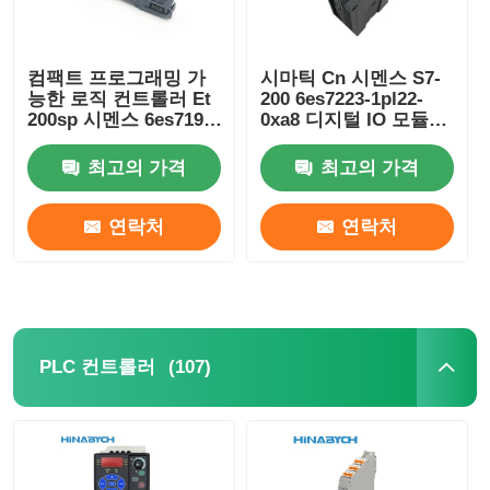
컴팩트 프로그래밍 가
시마틱 Cn 시멘스 S7-
능한 로직 컨트롤러 Et
200 6es7223-1pl22-
200sp 시멘스 6es7193-
0xa8 디지털 IO 모듈
6bp20-0ba0
Em 223 S7-22X CPU
16 Di 24V DC
최고의 가격
최고의 가격
연락처
연락처
(107)
PLC 컨트롤러