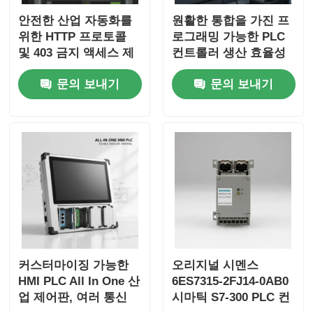
안전한 산업 자동화를
원활한 통합을 가진 프
위한 HTTP 프로토콜
로그래밍 가능한 PLC
및 403 금지 액세스 제
컨트롤러 생산 효율성
어 기능을 갖춘
을 향상시키고 하니웰
문의 보내기
문의 보내기
Openresty 서버 소프
DCS 컨트롤러와 호환
트웨어 PLC 컨트롤러
커스터마이징 가능한
오리지널 시멘스
HMI PLC All In One 산
6ES7315-2FJ14-0AB0
업 제어판, 여러 통신
시마틱 S7-300 PLC 컨