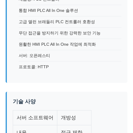
통합 HMI PLC All In One 솔루션
공장 투어
고급 앨런 브래들리 PLC 컨트롤러 호환성
무단 접근을 방지하기 위한 강력한 보안 기능
품질 관리
원활한 HMI PLC All In One 작업에 최적화
연락처
서버: 오픈레스티
프로토콜: HTTP
견적 요청
가변 주파수 드라이브
기술 사양
프로그래밍 가능 논리 컨트롤러
서버 소프트웨어
개방성
PLC 컨트롤러
내용
접근 제한