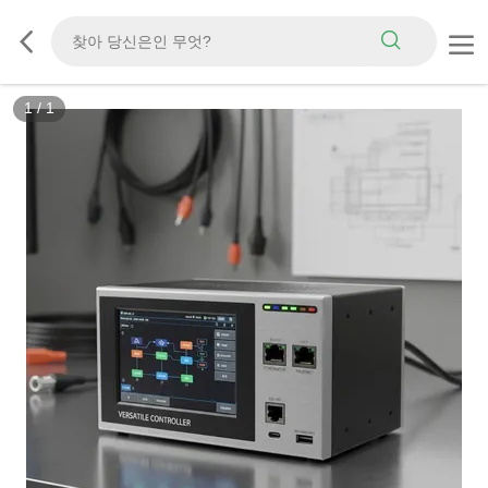
1
/
1