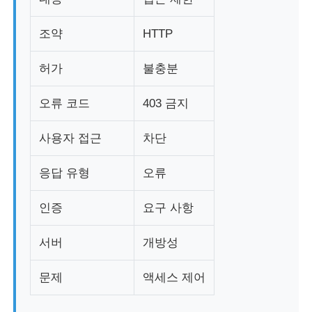
조약
HTTP
부드러운 시작 장치
허가
불충분
로봇 관절 모터
오류 코드
403 금지
휴먼 머신 인터페이스
사용자 접근
차단
기어 하강기
응답 유형
오류
인증
요구 사항
AC 서보 모터
서버
개방성
문제
액세스 제어