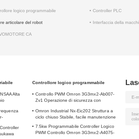
rollore logico programmabile
Controller PLC
re articolare del robot
Interfaccia della macc
VOMOTORE CA
Las
iabile
Controllore logico programmabile
NSAA Alta
Controllo PWM Omron 3G3mx2-Ab007-
mio
Zv1 Operazione di sicurezza con
protezione da corrente
 frequenza
Omron Industrial Nx-Eic202 Struttura a
r-
ciclo chiuso Stabile, facile manutenzione
7.5kw Programmabile Controller Logico
ontroller
PWM Controllo Omron 3G3mx2-A4075-
asukawa
Zv1