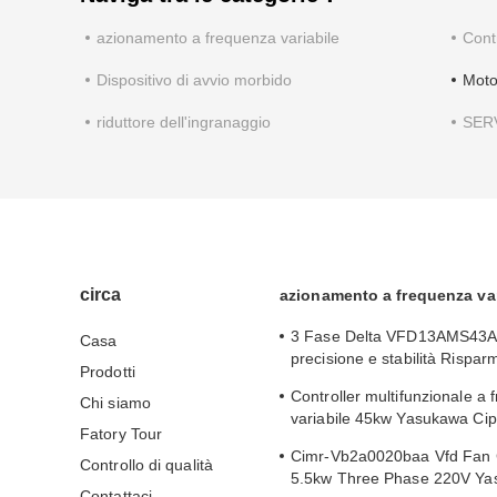
azionamento a frequenza variabile
Cont
Dispositivo di avvio morbido
Moto
riduttore dell'ingranaggio
SER
circa
azionamento a frequenza var
3 Fase Delta VFD13AMS43A
Casa
precisione e stabilità Rispar
Prodotti
energetico
Controller multifunzionale a
Chi siamo
variabile 45kw Yasukawa Cip
Fatory Tour
Ga70b4089 Alta coppia
Cimr-Vb2a0020baa Vfd Fan C
Controllo di qualità
5.5kw Three Phase 220V Y
Contattaci