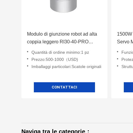
Modulo di giunzione robot ad alta
1500W 
coppia leggero RI30-40-PRO
Servo 
Automatizzazione industriale
velocit
Quantità di ordine minimo:1 pz
Funzi
Prezzo:500-1000（USD)
Protez
Imballaggi particolari:Scatole originali
Struttura
CONTATTACI
Naviga tra le categorie：