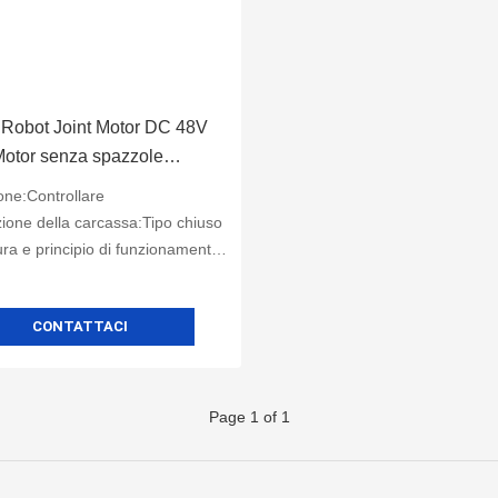
Robot Joint Motor DC 48V
Motor senza spazzole
à regolabile
one:Controllare
ione della carcassa:Tipo chiuso
 e principio di funzionamento:Senza spazzole
CONTATTACI
Page 1 of 1