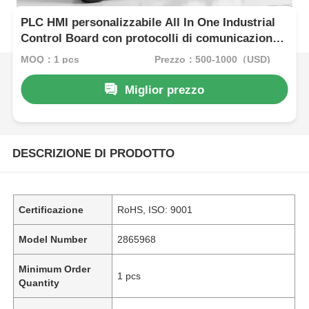
PLC HMI personalizzabile All In One Industrial
Control Board con protocolli di comunicazione
multipli e impostazioni di configurazione
MOQ：1 pcs
Prezzo：500-1000（USD)
flessibili
Miglior prezzo
DESCRIZIONE DI PRODOTTO
Certificazione
RoHS, ISO: 9001
Model Number
2865968
Minimum Order
1 pcs
Quantity