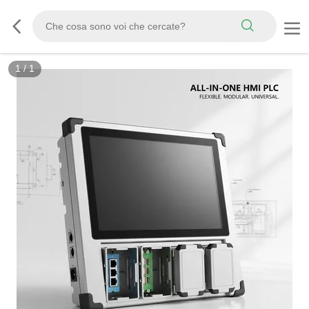
1
/
1