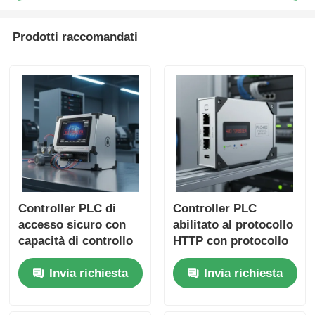
Prodotti raccomandati
Controller PLC di
Controller PLC
accesso sicuro con
abilitato al protocollo
capacità di controllo
HTTP con protocollo
robuste e sicurezza
di comunicazione
Invia richiesta
Invia richiesta
403 proibita per
abilitato alla
l'automazione
sicurezza e 403
industriale
Prohibited Error