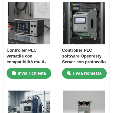
Handling
Controller PLC
Controller PLC
versatile con
software Openresty
compatibilità multi-
Server con protocollo
protocollo e HMI
HTTP e controllo di
Invia richiesta
Invia richiesta
integrato per
accesso 403 per
l'automazione
l'automazione
industriale senza
industriale sicura
interruzioni