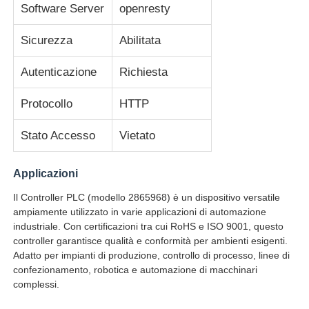
Software Server
openresty
Dispositivo di avvio morbido
Sicurezza
Abilitata
Autenticazione
Richiesta
Motore articolare del robot
Protocollo
HTTP
Interfaccia della macchina umana
Stato Accesso
Vietato
riduttore dell'ingranaggio
Applicazioni
Il Controller PLC (modello 2865968) è un dispositivo versatile
SERVOMOTORE CA
ampiamente utilizzato in varie applicazioni di automazione
industriale. Con certificazioni tra cui RoHS e ISO 9001, questo
controller garantisce qualità e conformità per ambienti esigenti.
Adatto per impianti di produzione, controllo di processo, linee di
confezionamento, robotica e automazione di macchinari
complessi.