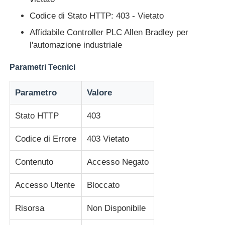
Codice di Stato HTTP: 403 - Vietato
Fatory Tour
Affidabile Controller PLC Allen Bradley per
l'automazione industriale
Controllo di qualità
Parametri Tecnici
Parametro
Valore
Contattaci
Stato HTTP
403
Richiedere un preventivo
Codice di Errore
403 Vietato
azionamento a frequenza variabile
Contenuto
Accesso Negato
Accesso Utente
Bloccato
Controllore logico programmabile
Risorsa
Non Disponibile
Controller PLC