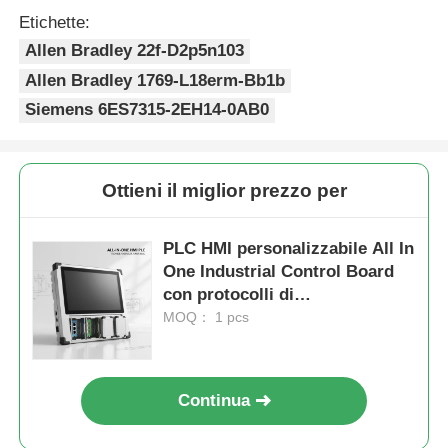
Etichette:
Allen Bradley 22f-D2p5n103
Allen Bradley 1769-L18erm-Bb1b
Siemens 6ES7315-2EH14-0AB0
Ottieni il miglior prezzo per
PLC HMI personalizzabile All In
One Industrial Control Board
con protocolli di
comunicazione multipli e
MOQ： 1 pcs
impostazioni di configurazione
flessibili
Continua