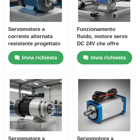
Servomotore a
Funzionamento
corrente alternata
fluido, motore servo
resistente progettato
DC 24V che offre
per il lavoro continuo
posizionamento
Invia richiesta
Invia richiesta
e il posizionamento
preciso e prestazioni
preciso nei sistemi di
durature, adatto per
produzione
applicazioni CNC
automatizzati
Servomotore a
Servomotore a