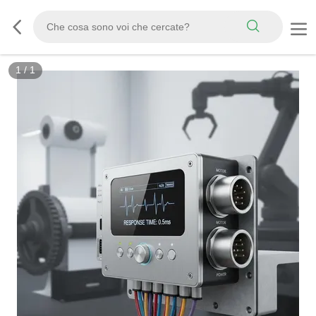
1
/
1