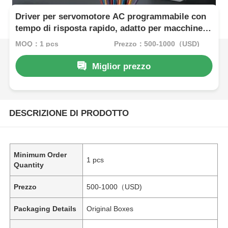
Driver per servomotore AC programmabile con
tempo di risposta rapido, adatto per macchine
da stampa e integrazione robotica
MOQ：1 pcs
Prezzo：500-1000（USD)
Miglior prezzo
DESCRIZIONE DI PRODOTTO
Minimum Order
1 pcs
Quantity
Prezzo
500-1000（USD)
Packaging Details
Original Boxes