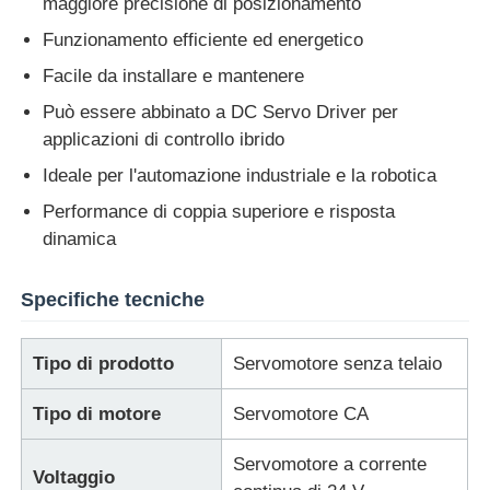
maggiore precisione di posizionamento
Funzionamento efficiente ed energetico
Fatory Tour
Facile da installare e mantenere
Può essere abbinato a DC Servo Driver per
Controllo di qualità
applicazioni di controllo ibrido
Ideale per l'automazione industriale e la robotica
Contattaci
Performance di coppia superiore e risposta
dinamica
Richiedere un preventivo
Specifiche tecniche
azionamento a frequenza variabile
Tipo di prodotto
Servomotore senza telaio
Controllore logico programmabile
Tipo di motore
Servomotore CA
Servomotore a corrente
Voltaggio
Controller PLC