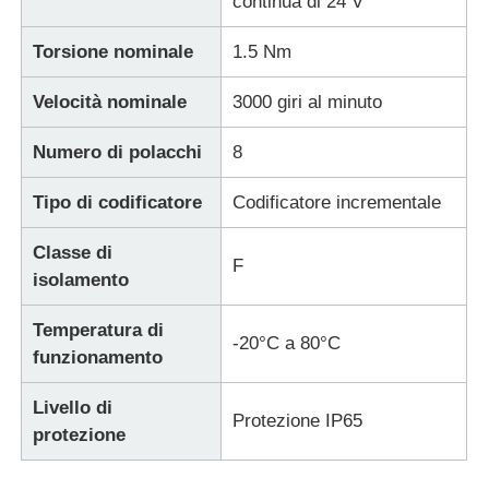
continua di 24 V
Torsione nominale
1.5 Nm
Dispositivo di avvio morbido
Velocità nominale
3000 giri al minuto
Motore articolare del robot
Numero di polacchi
8
Interfaccia della macchina umana
Tipo di codificatore
Codificatore incrementale
Classe di
riduttore dell'ingranaggio
F
isolamento
Temperatura di
SERVOMOTORE CA
-20°C a 80°C
funzionamento
Livello di
Protezione IP65
protezione