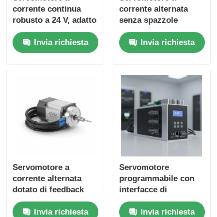
corrente continua
corrente alternata
robusto a 24 V, adatto
senza spazzole
per il funzionamento
progettato per un
Invia richiesta
Invia richiesta
continuo e il
posizionamento
posizionamento
preciso e un controllo
preciso nelle
della velocità nei
apparecchiature
processi di
industriali
produzione
automatizzati
Servomotore a
Servomotore
corrente alternata
programmabile con
dotato di feedback
interfacce di
del risolutore che
comunicazione
Invia richiesta
Invia richiesta
garantisce un
multiple e facile