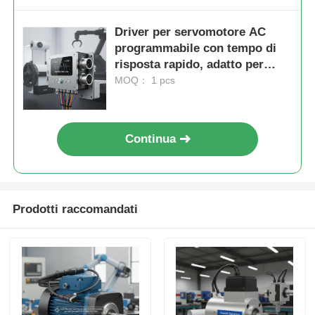
Driver per servomotore AC
programmabile con tempo di
risposta rapido, adatto per
macchine da stampa e
MOQ： 1 pcs
integrazione robotica
Continua
Prodotti raccomandati