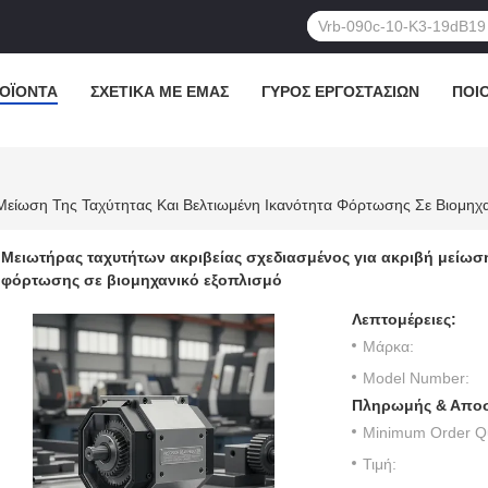
ΟΪΌΝΤΑ
ΣΧΕΤΙΚΆ ΜΕ ΕΜΆΣ
ΓΎΡΟΣ ΕΡΓΟΣΤΑΣΊΩΝ
ΠΟΙ
 Μείωση Της Ταχύτητας Και Βελτιωμένη Ικανότητα Φόρτωσης Σε Βιομηχ
Μειωτήρας ταχυτήτων ακριβείας σχεδιασμένος για ακριβή μείωση
φόρτωσης σε βιομηχανικό εξοπλισμό
Λεπτομέρειες:
Μάρκα:
Model Number:
Πληρωμής & Αποσ
Minimum Order Qu
Τιμή: