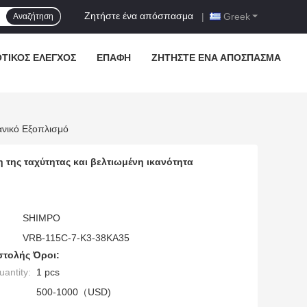
Ζητήστε ένα απόσπασμα
|
Greek
Αναζήτηση
ΟΤΙΚΌΣ ΈΛΕΓΧΟΣ
ΕΠΑΦΉ
ΖΗΤΉΣΤΕ ΈΝΑ ΑΠΌΣΠΑΣΜΑ
ανικό Εξοπλισμό
 της ταχύτητας και βελτιωμένη ικανότητα
SHIMPO
VRB-115C-7-K3-38KA35
τολής Όροι:
antity:
1 pcs
500-1000（USD)