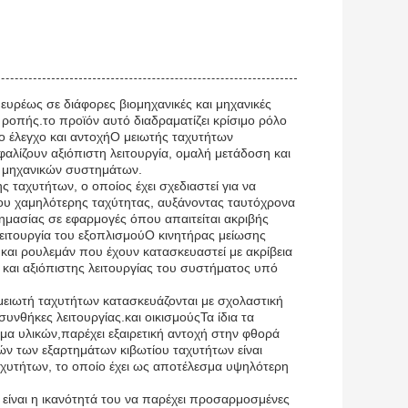
 ευρέως σε διάφορες βιομηχανικές και μηχανικές
 ροπής.το προϊόν αυτό διαδραματίζει κρίσιμο ρόλο
ο έλεγχο και αντοχήΟ μειωτής ταχυτήτων
λίζουν αξιόπιστη λειτουργία, ομαλή μετάδοση και
 μηχανικών συστημάτων.
 ταχυτήτων, ο οποίος έχει σχεδιαστεί για να
δου χαμηλότερης ταχύτητας, αυξάνοντας ταυτόχρονα
σημασίας σε εφαρμογές όπου απαιτείται ακριβής
λειτουργία του εξοπλισμούΟ κινητήρας μείωσης
 και ρουλεμάν που έχουν κατασκευαστεί με ακρίβεια
 και αξιόπιστης λειτουργίας του συστήματος υπό
μειωτή ταχυτήτων κατασκευάζονται με σχολαστική
υνθήκες λειτουργίας.και οικισμούςΤα ίδια τα
α υλικών,παρέχει εξαιρετική αντοχή στην φθορά
ν των εξαρτημάτων κιβωτίου ταχυτήτων είναι
ταχυτήτων, το οποίο έχει ως αποτέλεσμα υψηλότερη
είναι η ικανότητά του να παρέχει προσαρμοσμένες