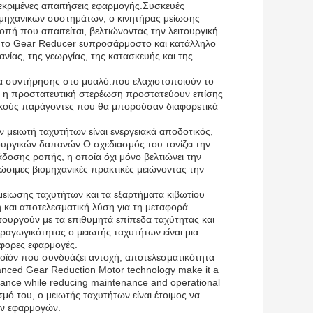
εκριμένες απαιτήσεις εφαρμογής.Συσκευές
ομηχανικών συστημάτων, ο κινητήρας μείωσης
οπή που απαιτείται, βελτιώνοντας την λειτουργική
 το Gear Reducer ευπροσάρμοστο και κατάλληλο
νίας, της γεωργίας, της κατασκευής και της
λία συντήρησης στο μυαλό.που ελαχιστοποιούν το
ι η προστατευτική στερέωση προστατεύουν επίσης
τικούς παράγοντες που θα μπορούσαν διαφορετικά
μειωτή ταχυτήτων είναι ενεργειακά αποδοτικός,
ουργικών δαπανών.Ο σχεδιασμός του τονίζει την
δοσης ροπής, η οποία όχι μόνο βελτιώνει την
ώσιμες βιομηχανικές πρακτικές μειώνοντας την
μείωσης ταχυτήτων και τα εξαρτήματα κιβωτίου
η και αποτελεσματική λύση για τη μεταφορά
ιτουργούν με τα επιθυμητά επίπεδα ταχύτητας και
ραγωγικότητας.ο μειωτής ταχυτήτων είναι μια
φορες εφαρμογές.
προϊόν που συνδυάζει αντοχή, αποτελεσματικότητα
nced Gear Reduction Motor technology make it a
mance while reducing maintenance and operational
ό του, ο μειωτής ταχυτήτων είναι έτοιμος να
ών εφαρμογών.