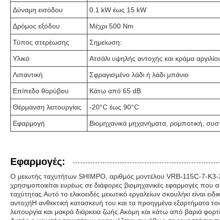
Δύναμη εισόδου
0.1 kW έως 15 kW
Δρόμος εξόδου
Μέχρι 500 Nm
Τύπος στερέωσης
Σημείωση:
Υλικό
Ατσάλι υψηλής αντοχής και κράμα αργιλίο
Λιπαντική
Σφραγισμένο λάδι ή λάδι μπάνιο
Επίπεδο θορύβου
Κάτω από 65 dB
Θέρμανση λειτουργίας
-20°C έως 90°C
Εφαρμογή
Βιομηχανικά μηχανήματα, ρομποτική, συσ
Εφαρμογές:
Ο μειωτής ταχυτήτων SHIMPO, αριθμός μοντέλου VRB-115C-7-K3-38
χρησιμοποιείται ευρέως σε διάφορες βιομηχανικές εφαρμογές που α
ταχύτητας.Αυτό το ελικοειδές μειωτικό εργαλείων σκουλήκι είναι ει
αντοχήΗ ανθεκτική κατασκευή του και τα προηγμένα εξαρτήματα το
λειτουργία και μακρά διάρκεια ζωής.Ακόμη και κάτω από βαριά φορτί