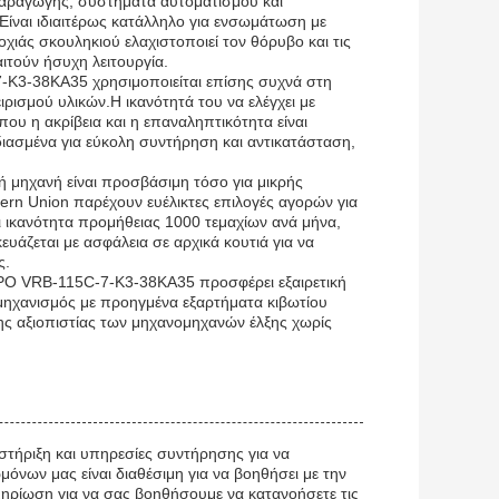
παραγωγής, συστήματα αυτοματισμού και
Είναι ιδιαιτέρως κατάλληλο για ενσωμάτωση με
χιάς σκουληκιού ελαχιστοποιεί τον θόρυβο και τις
ιτούν ήσυχη λειτουργία.
-K3-38KA35 χρησιμοποιείται επίσης συχνά στη
ρισμού υλικών.Η ικανότητά του να ελέγχει με
που η ακρίβεια και η επαναληπτικότητα είναι
διασμένα για εύκολη συντήρηση και αντικατάσταση,
ή μηχανή είναι προσβάσιμη τόσο για μικρής
tern Union παρέχουν ευέλικτες επιλογές αγορών για
ικανότητα προμήθειας 1000 τεμαχίων ανά μήνα,
υάζεται με ασφάλεια σε αρχικά κουτιά για να
ς.
MPO VRB-115C-7-K3-38KA35 προσφέρει εξαιρετική
 μηχανισμός με προηγμένα εξαρτήματα κιβωτίου
της αξιοπιστίας των μηχανομηχανών έλξης χωρίς
στήριξη και υπηρεσίες συντήρησης για να
όνων μας είναι διαθέσιμη για να βοηθήσει με την
ηρίωση για να σας βοηθήσουμε να κατανοήσετε τις