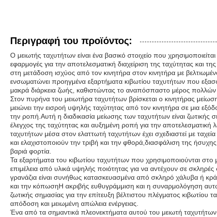
Περιγραφή του προϊόντος:
Ο μειωτής ταχυτήτων είναι ένα βασικό στοιχείο που χρησιμοποιείται
εφαρμογές για την αποτελεσματική διαχείριση της ταχύτητας και της
στη μετάδοση ισχύος από τον κινητήρα στον κινητήρα με βελτιωμέν
ενσωματώνει προηγμένα εξαρτήματα κιβωτίου ταχυτήτων που εξασφα
μακρά διάρκεια ζωής, καθιστώντας το αναπόσπαστο μέρος πολλών
Στον πυρήνα του μειωτήρα ταχυτήτων βρίσκεται ο κινητήρας μείωσης
μειώνει την εισροή υψηλής ταχύτητας από τον κινητήρα σε μια εξό
την ροπή.Αυτή η διαδικασία μείωσης των ταχυτήτων είναι ζωτικής 
έλεγχος της ταχύτητας και αυξημένη ροπή για την αποτελεσματική 
ταχυτήτων μέσα στον ελαττωτή ταχυτήτων έχει σχεδιαστεί με ταχεία
και ελαχιστοποιούν την τριβή και την φθορά,διασφάλιση της ήσυχης
βαριά φορτία.
Τα εξαρτήματα του κιβωτίου ταχυτήτων που χρησιμοποιούνται στο 
επιμέλεια από υλικά υψηλής ποιότητας για να αντέχουν σε σκληρές σ
γρανάζια είναι συνήθως κατασκευασμένα από σκληρό χάλυβα ή κράμ
και την κόπωσηΗ ακριβής ευθυγράμμιση και η συναρμολόγηση αυτώ
ζωτικής σημασίας για την επίτευξη βέλτιστου πλέγματος κιβωτίου 
απόδοση και μειωμένη απώλεια ενέργειας.
Ένα από τα σημαντικά πλεονεκτήματα αυτού του μειωτή ταχυτήτων 