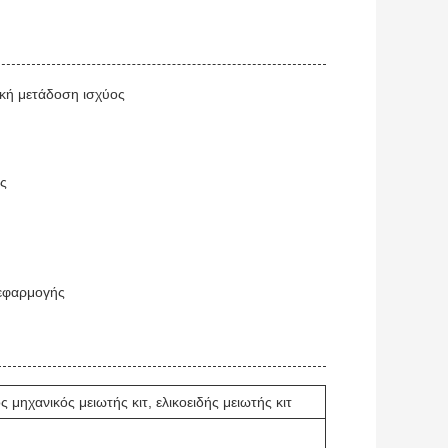
κή μετάδοση ισχύος
ές
 εφαρμογής
 μηχανικός μειωτής κιτ, ελικοειδής μειωτής κιτ