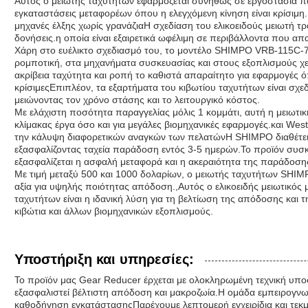
Αυτός ο μειωτής ταχυτήτων εφαρμόζεται συνήθως σε εργοστάσια 
εγκαταστάσεις μεταφορέων όπου η ελεγχόμενη κίνηση είναι κρίσιμη.
μηχανές έλξης χωρίς γρανάζιαΗ σχεδίαση του ελικοειδούς μειωτή τρο
δονήσεις.η οποία είναι εξαιρετικά ωφέλιμη σε περιβάλλοντα που απα
Χάρη στο ευέλικτο σχεδιασμό του, το μοντέλο SHIMPO VRB-115C-7
ρομποτική, στα μηχανήματα συσκευασίας και στους εξοπλισμούς χει
ακρίβεια ταχύτητα και ροπή το καθιστά απαραίτητο για εφαρμογές ό
κρίσιμεςΕπιπλέον, τα εξαρτήματα του κιβωτίου ταχυτήτων είναι σχε
μειώνοντας τον χρόνο στάσης και το λειτουργικό κόστος.
Με ελάχιστη ποσότητα παραγγελίας μόλις 1 κομμάτι, αυτή η μειωτικ
κλίμακας έργα όσο και για μεγάλες βιομηχανικές εφαρμογές.και Wes
την κάλυψη διαφορετικών αναγκών των πελατώνΗ SHIMPO διαθέτει 
εξασφαλίζοντας ταχεία παράδοση εντός 3-5 ημερών.Το προϊόν συσκε
εξασφαλίζεται η ασφαλή μεταφορά και η ακεραιότητα της παράδοση
Με τιμή μεταξύ 500 και 1000 δολαρίων, ο μειωτής ταχυτήτων SHI
αξία για υψηλής ποιότητας απόδοση.,Αυτός ο ελικοειδής μειωτικός
ταχυτήτων είναι η ιδανική λύση για τη βελτίωση της απόδοσης και 
κιβώτια και άλλων βιομηχανικών εξοπλισμούς.
Υποστήριξη και υπηρεσίες:
Το προϊόν μας Gear Reducer έρχεται με ολοκληρωμένη τεχνική υπο
εξασφαλιστεί βέλτιστη απόδοση και μακροζωία.Η ομάδα εμπειρογνωμ
καθοδήγηση εγκατάστασηςΠαρέχουμε λεπτομερή εγχειρίδια και τεκμ