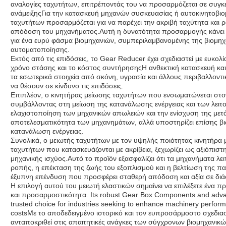
αναλογίες ταχυτήτων, επιτρέποντάς του να προσαρμόζεται σε συγκ
ανάμειξηςΓια την κατασκευή μηχανών συσκευασίας ή αυτοκινητοβι
ταχυτήτων προσαρμόζεται για να παρέχει την ακριβή ταχύτητα και ρ
απόδοση του μηχανήματος.Αυτή η δυνατότητα προσαρμογής κάνει
για ένα ευρύ φάσμα βιομηχανιών, συμπεριλαμβανομένης της βιομηχα
αυτοματοποίησης.
Εκτός από τις επιδόσεις, το Gear Reducer έχει σχεδιαστεί με ευκο
χρόνο στάσης και το κόστος συντήρησηςΗ ανθεκτική κατασκευή κα
τα εσωτερικά στοιχεία από σκόνη, υγρασία και άλλους περιβαλλον
να θέσουν σε κίνδυνο τις επιδόσεις.
Επιπλέον, ο κινητήρας μείωσης ταχυτήτων που ενσωματώνεται στον 
συμβάλλοντας στη μείωση της κατανάλωσης ενέργειας και των λειτ
ελαχιστοποίηση των μηχανικών απωλειών και την ενίσχυση της μετά
αποτελεσματικότητα των μηχανημάτων, αλλά υποστηρίζει επίσης βι
κατανάλωση ενέργειας.
Συνολικά, ο μειωτής ταχυτήτων με τον υψηλής ποιότητας κινητήρα 
ταχυτήτων που κατασκευάζονται με ακρίβεια, ξεχωρίζει ως αξιόπιστ
μηχανικής ισχύος.Αυτό το προϊόν εξασφαλίζει ότι τα μηχανήματα λε
ροπής, η επέκταση της ζωής του εξοπλισμού και η βελτίωση της πα
έξυπνη επένδυση που προσφέρει σταθερή απόδοση και αξία σε διά
Η επιλογή αυτού του μειωτή ελαστικών σημαίνει να επιλέξετε ένα 
και προσαρμοστικότητα. Its robust Gear Box Components and adva
trusted choice for industries seeking to enhance machinery perfor
costsΜε το αποδεδειγμένο ιστορικό και τον ευπροσάρμοστο σχεδιασμ
ανταποκριθεί στις απαιτητικές ανάγκες των σύγχρονων βιομηχανικ