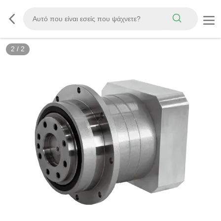
2
/
2