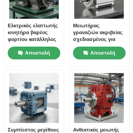
Ελκτρικός ελαττωτής
Μειωτήρας
κινητήρα βαρέος
γραναζιών ακριβείας
φορτίου κατάλληλος
σχεδιασμένος για
για βιομηχανικές
ομαλή μετάδοση
Αποστολή
Αποστολή
εφαρμογές Απόδοση
ροπής και μεγάλη
και ανθεκτική
διάρκεια ζωής σε
ερώτησης
ερώτησης
κατασκευή
βιομηχανικά
μηχανήματα
Συμπίεστος μεγέθους
Ανθεκτικός μειωτής