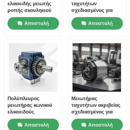
ελικοειδής μειωτής
ταχυτήτων
ροπής σκουληκιού
σχεδιασμένος για
που παρέχει υψηλή
υψηλή ισχύ ροπής
Αποστολή
Αποστολή
ροπή
και παρατεταμένη
διάρκεια ζωής σε
ερώτησης
ερώτησης
εφαρμογές
βιομηχανικού
αυτοματισμού
Πολύπλευρος
Μειωτήρας
μειωτήρας κωνικού
ταχυτήτων ακριβείας
ελικοειδούς
σχεδιασμένος για
γραναζιού
ακριβή μείωση της
Αποστολή
Αποστολή
σχεδιασμένος για να
ταχύτητας και