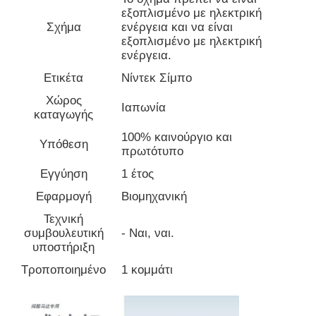
εξοπλισμένο με ηλεκτρική
Σχήμα
ενέργεια και να είναι
Γύρος εργοστασίων
εξοπλισμένο με ηλεκτρική
ενέργεια.
Ετικέτα
Νίντεκ Σίμπο
Ποιοτικός έλεγχος
Χώρος
Ιαπωνία
καταγωγής
επαφή
100% καινούργιο και
Υπόθεση
πρωτότυπο
Εγγύηση
1 έτος
Ζητήστε ένα απόσπασμα
Εφαρμογή
Βιομηχανική
Τεχνική
κίνηση μεταβλητής συχνότητας
συμβουλευτική
- Ναι, ναι.
υποστήριξη
Προγραμματιζόμενος Λογικός Ελεγκτής
Τροποποιημένο
1 κομμάτι
Ελεγκτής PLC