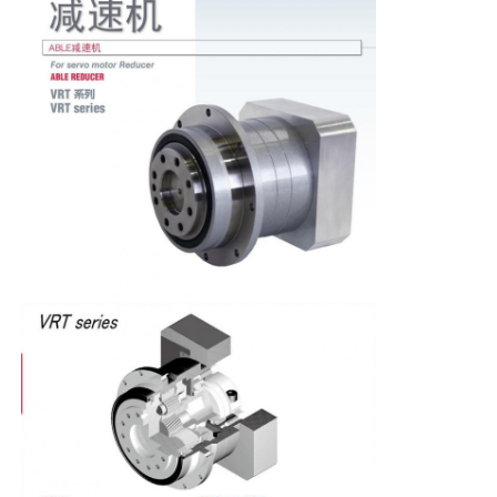
Διάταξη Ομαλής Εκκίνησης
Κινητήρας αρθρώσεων ρομπότ
Διεπαφή ανθρώπινης μηχανής
μειωτής εργαλείων
AC SERVO MOTOR