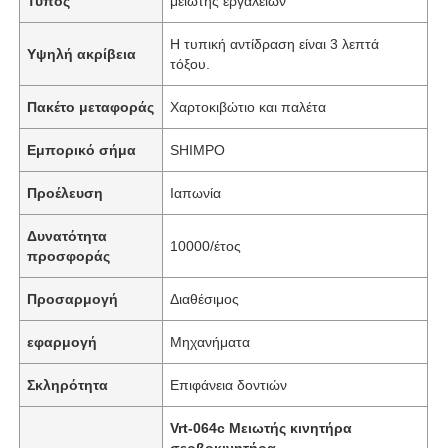
Τύπος
μειωτής εργαλείων
Η τυπική αντίδραση είναι 3 λεπτά
Υψηλή ακρίβεια
τόξου.
Πακέτο μεταφοράς
Χαρτοκιβώτιο και παλέτα
Εμπορικό σήμα
SHIMPO
Προέλευση
Ιαπωνία
Δυνατότητα
10000/έτος
προσφοράς
Προσαρμογή
Διαθέσιμος
εφαρμογή
Μηχανήματα
Σκληρότητα
Επιφάνεια δοντιών
Vrt-064c Μειωτής κινητήρα
σερβοκινητήρα