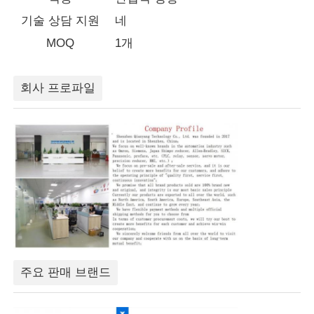
기술 상담 지원
네
공장 투어
MOQ
1개
품질 관리
회사 프로파일
연락처
견적 요청
가변 주파수 드라이브
프로그래밍 가능 논리 컨트롤러
주요 판매 브랜드
PLC 컨트롤러