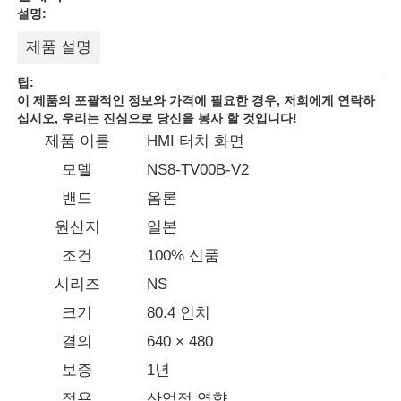
설명:
제품 설명
팁:
이 제품의 포괄적인 정보와 가격에 필요한 경우, 저희에게 연락하
십시오, 우리는 진심으로 당신을 봉사 할 것입니다!
제품 이름
HMI 터치 화면
모델
NS8-TV00B-V2
밴드
옴론
원산지
일본
조건
100% 신품
홈
시리즈
NS
크기
80.4 인치
제품 소개
결의
640 × 480
보증
1년
회사 소개
적용
산업적 영향