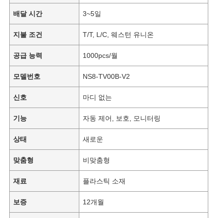
배달 시간
3~5일
지불 조건
T/T, L/C, 웨스턴 유니온
공급 능력
1000pcs/월
모델번호
NS8-TV00B-V2
신호
마디 없는
기능
자동 제어, 보호, 모니터링
상태
새로운
맞춤형
비맞춤형
재료
플라스틱 소재
보증
12개월