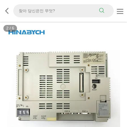
2
/
6