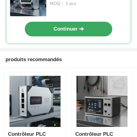
interdite 403 pour
MOQ： 1 pcs
l'automatisation industrielle
Continuer
produits recommandés
Contrôleur PLC
Contrôleur PLC