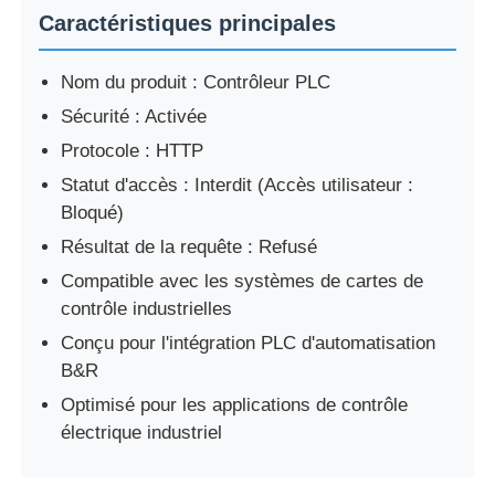
Caractéristiques principales
Visite d'usine
Nom du produit : Contrôleur PLC
Sécurité : Activée
Contrôle de la qualité
Protocole : HTTP
Statut d'accès : Interdit (Accès utilisateur :
Contact
Bloqué)
Résultat de la requête : Refusé
Demande de soumission
Compatible avec les systèmes de cartes de
contrôle industrielles
Conçu pour l'intégration PLC d'automatisation
variateur de fréquence
B&R
Optimisé pour les applications de contrôle
Contrôleur logique programmable
électrique industriel
Contrôleur PLC