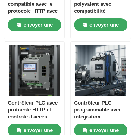
compatible avec le
polyvalent avec
protocole HTTP avec
compatibilité
protocole de
multiprotocole et
envoyer une
envoyer une
communication activé
interface HMI
par la sécurité et
intégrée pour une
demande
demande
gestion des erreurs
automatisation
interdites 403
industrielle
transparente
Contrôleur PLC avec
Contrôleur PLC
protocole HTTP et
programmable avec
contrôle d'accès
intégration
interdit 403 pour une
transparente
envoyer une
envoyer une
automatisation
améliorant l'efficacité