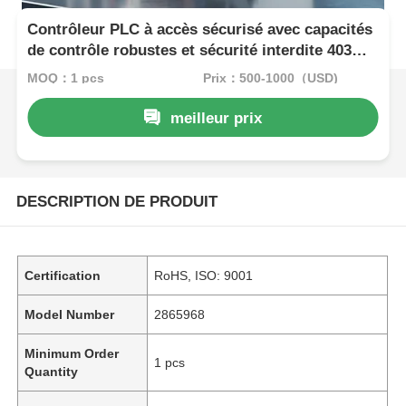
Contrôleur PLC à accès sécurisé avec capacités
de contrôle robustes et sécurité interdite 403
pour l'automatisation industrielle
MOQ：1 pcs
Prix：500-1000（USD)
meilleur prix
DESCRIPTION DE PRODUIT
Certification
RoHS, ISO: 9001
Model Number
2865968
Minimum Order
1 pcs
Quantity