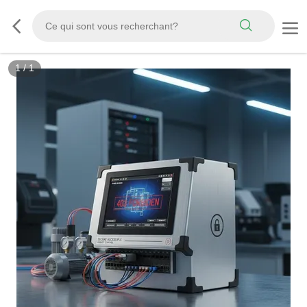
1
/
1