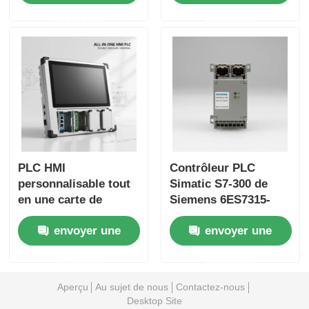
industrielle sécurisée
de la production et
demande
demande
compatible avec les
contrôleurs DCS
Honeywell
PLC HMI
Contrôleur PLC
personnalisable tout
Simatic S7-300 de
en une carte de
Siemens 6ES7315-
commande
2FJ14-0AB0 original
envoyer une
envoyer une
industrielle avec
avec commande
plusieurs protocoles
automatique et
demande
demande
de communication et
structure en boucle
réglages de
fermée
Aperçu
Au sujet de nous
Contactez-nous
configuration
Desktop Site