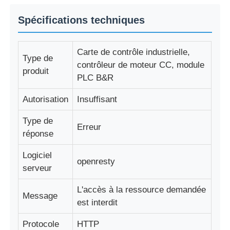
Spécifications techniques
Dispositif de démarrage en douceur
Carte de contrôle industrielle,
Type de
Moteur des articulations du robot
contrôleur de moteur CC, module
produit
PLC B&R
Interface de machine humaine
Autorisation
Insuffisant
Type de
réducteur de vitesse
Erreur
réponse
Logiciel
SERVO MOTEUR CA
openresty
serveur
L'accès à la ressource demandée
Message
est interdit
Protocole
HTTP