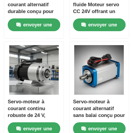
courant alternatif
fluide Moteur servo
durable conçu pour
CC 24V offrant un
un travail continu et
positionnement
envoyer une
envoyer une
un positionnement
précis et des
précis dans les
performances
demande
demande
systèmes de
durables, adapté aux
fabrication
applications CNC
automatisés
Servo-moteur à
Servo-moteur à
courant continu
courant alternatif
robuste de 24 V,
sans balai conçu pour
adapté au
un positionnement
envoyer une
envoyer une
fonctionnement
précis et un contrôle