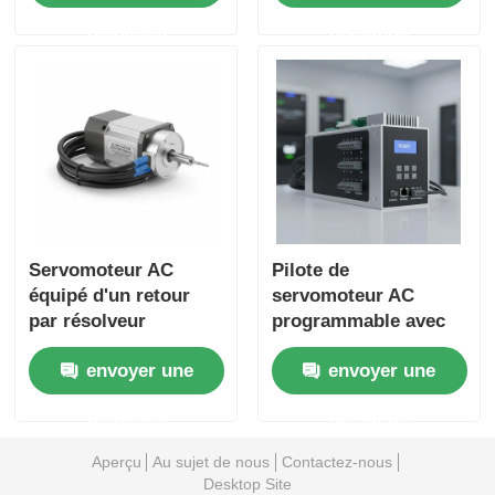
continu et au
de vitesse dans les
demande
demande
positionnement
processus de
précis des
fabrication
équipements
automatisés
industriels
Servomoteur AC
Pilote de
équipé d'un retour
servomoteur AC
par résolveur
programmable avec
assurant un contrôle
interfaces de
envoyer une
envoyer une
de mouvement précis
communication
dans les systèmes de
multiples et
demande
demande
fabrication
intégration facile
automatisés
dans les réseaux
Aperçu
Au sujet de nous
Contactez-nous
d'automatisation
Desktop Site