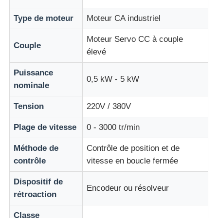
Type de moteur
Moteur CA industriel
Dispositif de démarrage en douceur
Moteur Servo CC à couple
Couple
élevé
Moteur des articulations du robot
Puissance
0,5 kW - 5 kW
nominale
Interface de machine humaine
Tension
220V / 380V
réducteur de vitesse
Plage de vitesse
0 - 3000 tr/min
Méthode de
Contrôle de position et de
SERVO MOTEUR CA
contrôle
vitesse en boucle fermée
Dispositif de
Encodeur ou résolveur
rétroaction
Classe