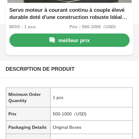
Servo moteur à courant continu à couple élevé
durable doté d'une construction robuste Idéal
pour les machines lourdes et les équipements
MOQ：1 pcs
Prix：500-1000（USD)
automatisés
meilleur prix
DESCRIPTION DE PRODUIT
Minimum Order
1 pcs
Quantity
Prix
500-1000（USD)
Packaging Details
Original Boxes