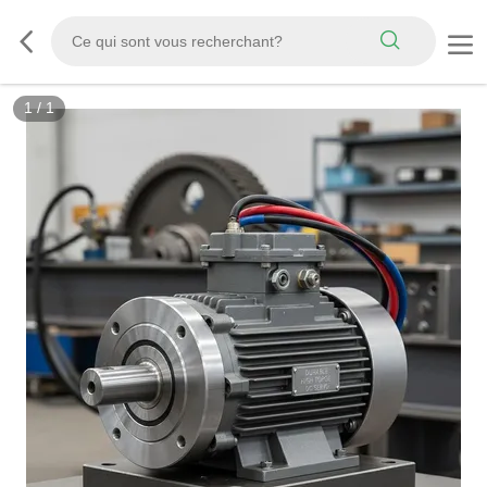
1
/
1